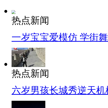
热点新闻
一岁宝宝爱模仿 学街
热点新闻
六岁男孩长城秀逆天机