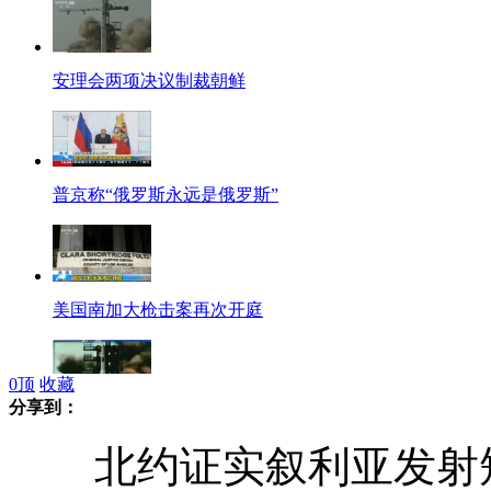
安理会两项决议制裁朝鲜
普京称“俄罗斯永远是俄罗斯”
美国南加大枪击案再次开庭
0
顶
收藏
分享到：
美检测称朝鲜卫星发射9分钟后入轨
北约证实叙利亚发射