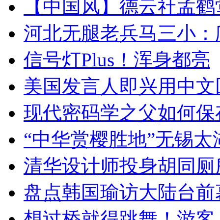
【中国风】德云社孟鹤
河北无腿老兵马三小：爬
信号灯Plus！浑身都亮
美国发言人即兴用中文
现代密码学之父如何保
“中华赏樱胜地”无锡
清华设计师投身胡同厕
盘点韩国瑜访大陆台前
想过桥就得跳舞！游客