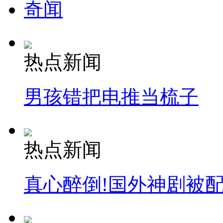
奇闻
热点新闻
男孩错把电推当梳子
热点新闻
真心醉倒!国外神剧被