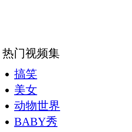
安徽一实载49人客车翻车
走！跟着总书记去植树
热门视频集
消防员救轻生者
花炮节热闹非凡
减压"枕头大战"
搞笑
美女
纽约上演“枕头大战”
动物世界
BABY秀
司机酒驾遇交警 急速倒车逃窜