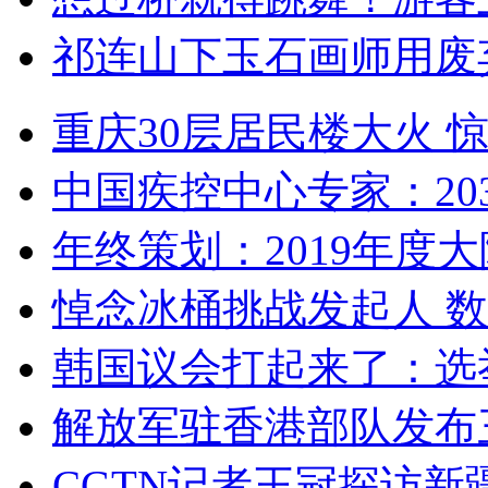
祁连山下玉石画师用废
重庆30层居民楼大火
中国疾控中心专家：203
年终策划：2019年度大陆
悼念冰桶挑战发起人 数百
韩国议会打起来了：选举
解放军驻香港部队发布三
CGTN记者王冠探访新疆