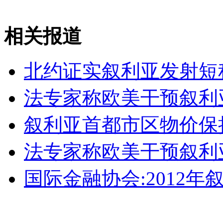
中方对朝鲜发射卫星表示遗憾
相关报道
山西运城恶犬咬伤多人 警民合力深夜将其击毙
北约证实叙利亚发射短
法专家称欧美干预叙利
女孩北京地铁殴打老人 痛下狠手拳打脚踢
叙利亚首都市区物价保
无痛分娩是否安全 医生回应
法专家称欧美干预叙利
外交部：反对强权政治霸凌主义
国际金融协会:2012年
外交部：有关国家言论片面不公正