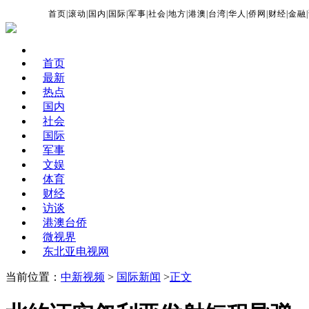
首页
|
滚动
|
国内
|
国际
|
军事
|
社会
|
地方
|
港澳
|
台湾
|
华人
|
侨网
|
财经
|
金融
|
首页
最新
热点
国内
社会
国际
军事
文娱
体育
财经
访谈
港澳台侨
微视界
东北亚电视网
当前位置：
中新视频
>
国际新闻
>
正文