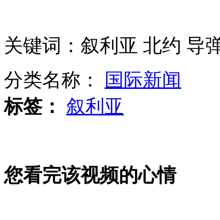
万人共同悼念30万遇难同胞
关键词：叙利亚 北约 导
莫言750万诺奖奖金免征个税
分类名称：
国际新闻
标签：
叙利亚
北约证实叙利亚发射短程导弹
您看完该视频的心情
马杜罗透露查韦斯术后恢复情况