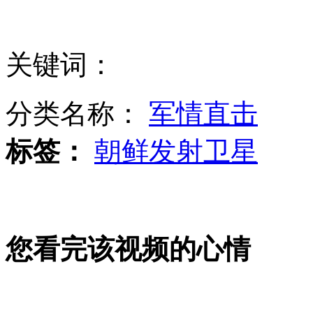
湖南:19家企业进女子监狱招聘
关键词：
中国红十字会公布年度收支情况
分类名称：
军情直击
标签：
朝鲜发射卫星
长沙国际车展开幕 600车模登台
您看完该视频的心情
埃及政府与反对派联盟和谈再受挫