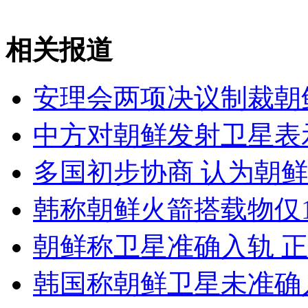
美监测称朝卫星发射9分钟后脱轨
相关报道
山西运城恶犬咬伤多人 警民合力深夜将其击毙
安理会两项决议制裁朝
中方对朝鲜发射卫星表
女孩北京地铁殴打老人 痛下狠手拳打脚踢
多国初步协商 认为朝
无痛分娩是否安全 医生回应
韩称朝鲜火箭搭载物仅1
外交部：反对强权政治霸凌主义
朝鲜称卫星准确入轨 
外交部：有关国家言论片面不公正
韩国称朝鲜卫星未准确