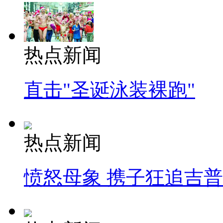
热点新闻
直击"圣诞泳装裸跑"
热点新闻
愤怒母象 携子狂追吉