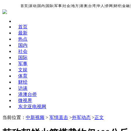
首页
|
滚动
|
国内
|
国际
|
军事
|
社会
|
地方
|
港澳
|
台湾
|
华人
|
侨网
|
财经
|
金融
|
首页
最新
热点
国内
社会
国际
军事
文娱
体育
财经
访谈
港澳台侨
微视界
东北亚电视网
当前位置：
中新视频
>
军情直击
>
外军动态
>
正文