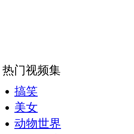
安徽一实载49人客车翻车
走！跟着总书记去植树
热门视频集
消防员救轻生者
花炮节热闹非凡
减压"枕头大战"
搞笑
纽约上演“枕头大战”
美女
动物世界
司机酒驾遇交警 急速倒车逃窜