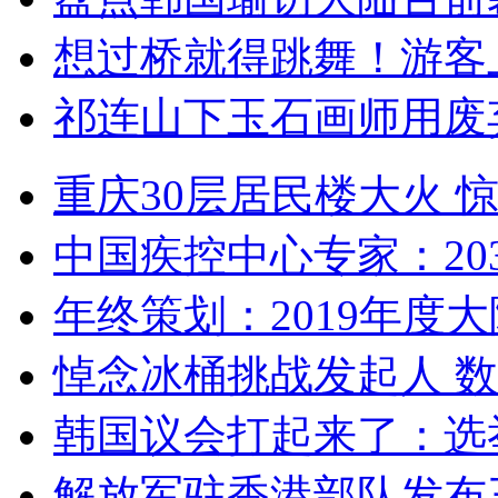
想过桥就得跳舞！游客
祁连山下玉石画师用废
重庆30层居民楼大火
中国疾控中心专家：203
年终策划：2019年度大陆
悼念冰桶挑战发起人 数百
韩国议会打起来了：选举
解放军驻香港部队发布三