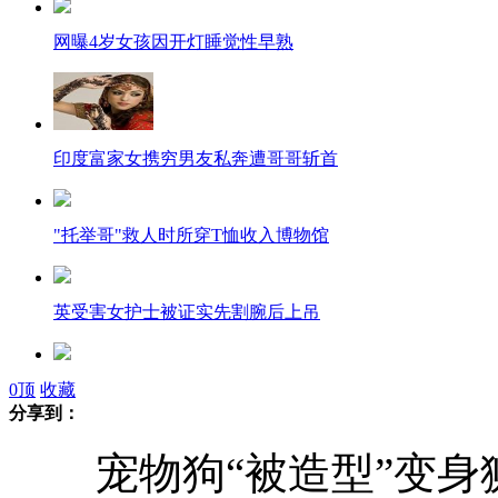
网曝4岁女孩因开灯睡觉性早熟
印度富家女携穷男友私奔遭哥哥斩首
"托举哥"救人时所穿T恤收入博物馆
英受害女护士被证实先割腕后上吊
iPhone5上市 北京苹果店遭人砸玻璃
0
顶
收藏
分享到：
宠物狗“被造型”变身