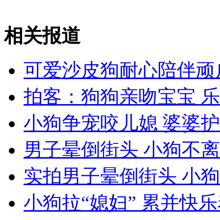
无痛分娩是否安全 医生回应
相关报道
外交部：反对强权政治霸凌主义
可爱沙皮狗耐心陪伴顽
外交部：有关国家言论片面不公正
拍客：狗狗亲吻宝宝 
小狗争宠咬儿媳 婆婆
安徽一实载49人客车翻车
男子晕倒街头 小狗不
实拍男子晕倒街头 小
走！跟着总书记去植树
小狗拉“媳妇” 累并快