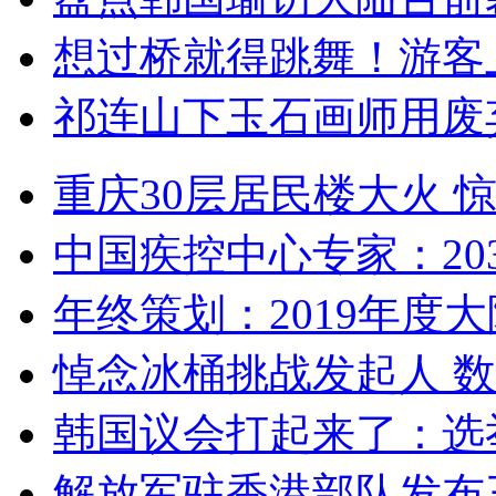
想过桥就得跳舞！游客
祁连山下玉石画师用废
重庆30层居民楼大火
中国疾控中心专家：203
年终策划：2019年度大陆
悼念冰桶挑战发起人 数百
韩国议会打起来了：选举
解放军驻香港部队发布三