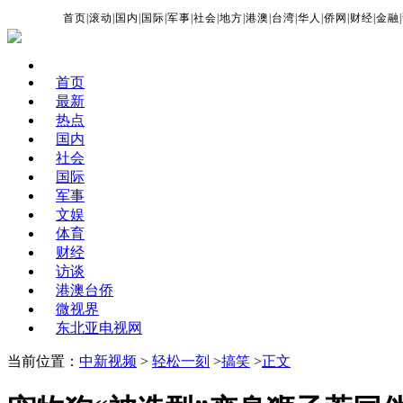
首页
|
滚动
|
国内
|
国际
|
军事
|
社会
|
地方
|
港澳
|
台湾
|
华人
|
侨网
|
财经
|
金融
|
首页
最新
热点
国内
社会
国际
军事
文娱
体育
财经
访谈
港澳台侨
微视界
东北亚电视网
当前位置：
中新视频
>
轻松一刻
>
搞笑
>
正文