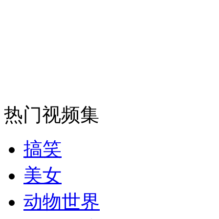
消防员救轻生者
花炮节热闹非凡
减压"枕头大战"
纽约上演“枕头大战”
司机酒驾遇交警 急速倒车逃窜
热门视频集
搞笑
美女
动物世界