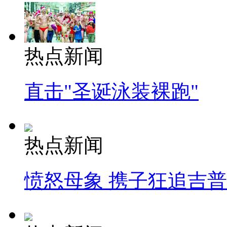
热点新闻
直击"圣诞泳装裸跑"
热点新闻
愤怒母象 携子狂追吉