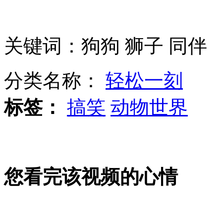
男子做家务误将熨斗当电话被烫伤
关键词：狗狗 狮子 同伴
文科状元辞职回老家种菜年入千万
分类名称：
轻松一刻
北京地铁女乘客连续被划脸案告破
标签：
搞笑
动物世界
韩整容节目火爆 大婶变小张曼玉
山西运城恶犬咬伤多人 警民合力深夜将其击毙
您看完该视频的心情
女孩北京地铁殴打老人 痛下狠手拳打脚踢