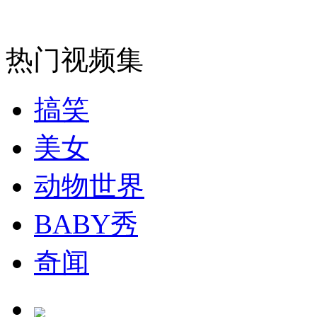
无痛分娩是否安全 医生回应
热门视频集
外交部：反对强权政治霸凌主义
搞笑
外交部：有关国家言论片面不公正
美女
安徽一实载49人客车翻车
动物世界
BABY秀
奇闻
走！跟着总书记去植树
消防员救轻生者
花炮节热闹非凡
减压"枕头大战"