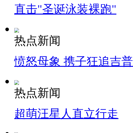
直击"圣诞泳装裸跑"
热点新闻
愤怒母象 携子狂追吉
热点新闻
超萌汪星人直立行走