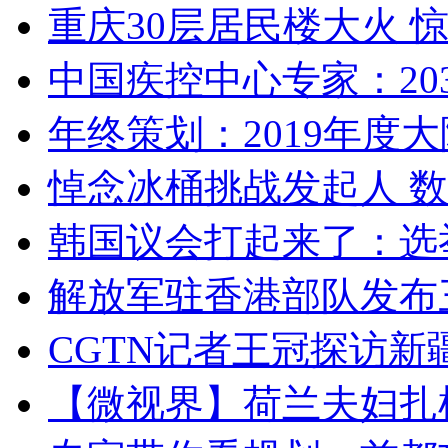
重庆30层居民楼大火
中国疾控中心专家：203
年终策划：2019年度大陆
悼念冰桶挑战发起人 数百
韩国议会打起来了：选举
解放军驻香港部队发布三
CGTN记者王冠探访新疆
【微视界】荷兰夫妇扎根青