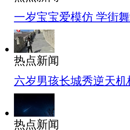
一岁宝宝爱模仿 学街
热点新闻
六岁男孩长城秀逆天机
热点新闻