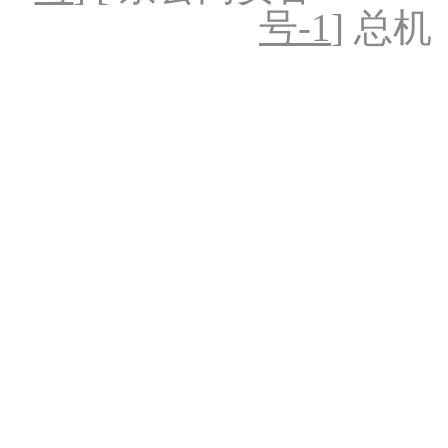
号-1
] 总机：