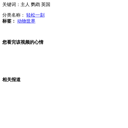
急救车走晚高峰：避让者占五成
关键词：主人 鹦鹉 英国
分类名称：
轻松一刻
标签：
动物世界
印度“豆腐渣”墙壁砸死5名儿童
美国7个月大女童脸颊被羽毛穿透
您看完该视频的心情
墨毒贩用大炮向美"发射"毒品
相关报道
山西运城恶犬咬伤多人 警民合力深夜将其击毙
女孩北京地铁殴打老人 痛下狠手拳打脚踢