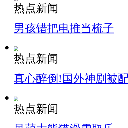
热点新闻
男孩错把电推当梳子
纽约上演“枕头大战”
司机酒驾遇交警 急速倒车逃窜
热点新闻
真心醉倒!国外神剧被
热点新闻