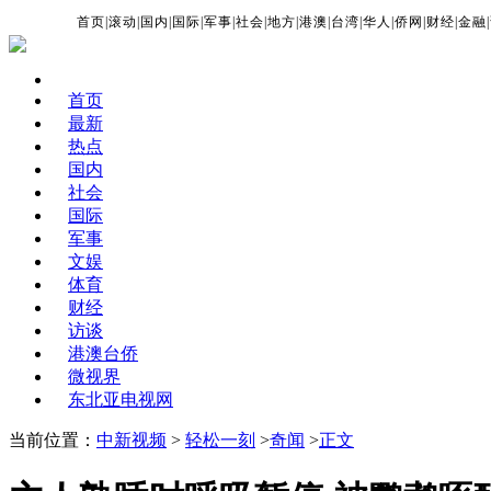
首页
|
滚动
|
国内
|
国际
|
军事
|
社会
|
地方
|
港澳
|
台湾
|
华人
|
侨网
|
财经
|
金融
|
首页
最新
热点
国内
社会
国际
军事
文娱
体育
财经
访谈
港澳台侨
微视界
东北亚电视网
当前位置：
中新视频
>
轻松一刻
>
奇闻
>
正文