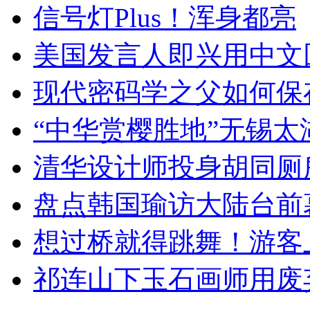
信号灯Plus！浑身都亮
美国发言人即兴用中文
现代密码学之父如何保
“中华赏樱胜地”无锡
清华设计师投身胡同厕
盘点韩国瑜访大陆台前
想过桥就得跳舞！游客
祁连山下玉石画师用废