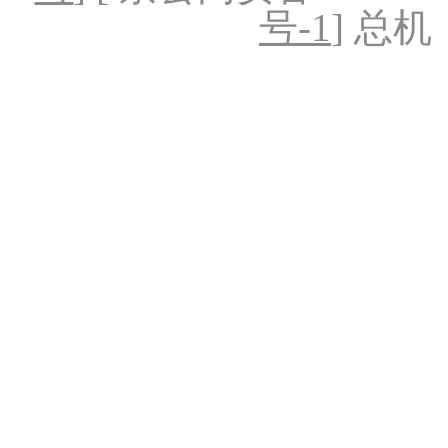
号-1
] 总机：