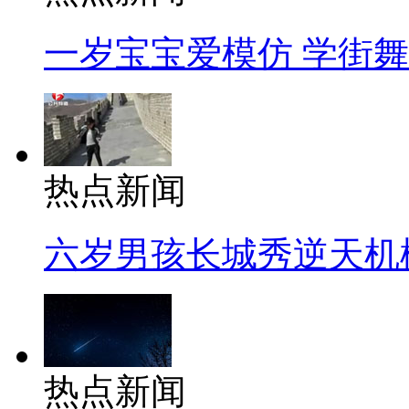
一岁宝宝爱模仿 学街
热点新闻
六岁男孩长城秀逆天机
热点新闻