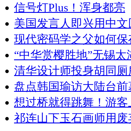
信号灯Plus！浑身都亮
美国发言人即兴用中文
现代密码学之父如何保
“中华赏樱胜地”无锡
清华设计师投身胡同厕
盘点韩国瑜访大陆台前
想过桥就得跳舞！游客
祁连山下玉石画师用废