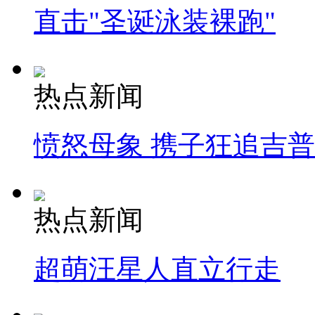
直击"圣诞泳装裸跑"
热点新闻
愤怒母象 携子狂追吉
热点新闻
超萌汪星人直立行走