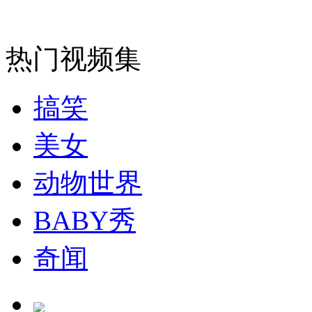
无痛分娩是否安全 医生回应
热门视频集
外交部：反对强权政治霸凌主义
搞笑
外交部：有关国家言论片面不公正
美女
安徽一实载49人客车翻车
动物世界
BABY秀
奇闻
走！跟着总书记去植树
消防员救轻生者
花炮节热闹非凡
减压"枕头大战"