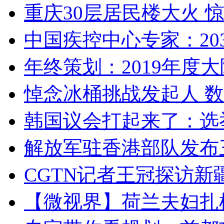
重庆30层居民楼大火
中国疾控中心专家：203
年终策划：2019年度大陆
悼念冰桶挑战发起人 数百
韩国议会打起来了：选举
解放军驻香港部队发布三
CGTN记者王冠探访新疆
【微视界】荷兰夫妇扎根青