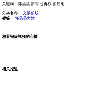
老师在课桌贴“不要脸座位”惩罚学生
关键词：郭晶晶 新闻 起诉权 霍启刚
分类名称：
文娱前线
标签：
郭晶晶大婚
员工身上长了肉 年底要扣年终奖
马戏团大象喝箱伏特加取暖
您看完该视频的心情
自杀未遂被人揍 男子求生不得求死不能
相关报道
山西运城恶犬咬伤多人 警民合力深夜将其击毙
女孩北京地铁殴打老人 痛下狠手拳打脚踢