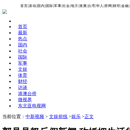
首页
|
滚动
|
国内
|
国际
|
军事
|
社会
|
地方
|
港澳
|
台湾
|
华人
|
侨网
|
财经
|
金融
|
首页
最新
热点
国内
社会
国际
军事
文娱
体育
财经
访谈
港澳台侨
微视界
东北亚电视网
当前位置：
中新视频
>
文娱前线
>
娱乐
>
正文