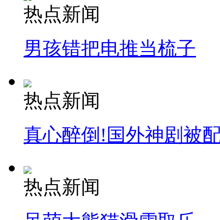
热点新闻
男孩错把电推当梳子
纽约上演“枕头大战”
司机酒驾遇交警 急速倒车逃窜
热点新闻
真心醉倒!国外神剧被
热点新闻