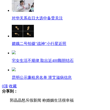
对华关系在日大选中备受关注
嫦娥二号拍摄"战神"小行星近照
宅女生活不规律 取出近400颗胆结石
昆明公示廉租房名单 泄艾滋病信息
0
顶
收藏
分享到：
老师指使小学生为其擦私家车
郭晶晶怒斥假新闻 称婚姻生活很幸福