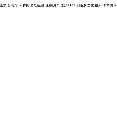
港澳
|
台湾
|
华人
|
侨网
|
财经
|
金融
|
证券
|
房产
|
能源
|
IT
|
汽车
|
游戏
|
文化
|
娱乐
|
体育
|
健康