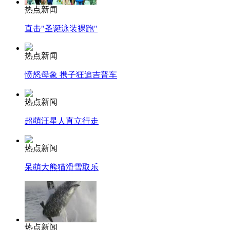
热点新闻
直击"圣诞泳装裸跑"
热点新闻
愤怒母象 携子狂追吉普车
热点新闻
超萌汪星人直立行走
热点新闻
呆萌大熊猫滑雪取乐
热点新闻