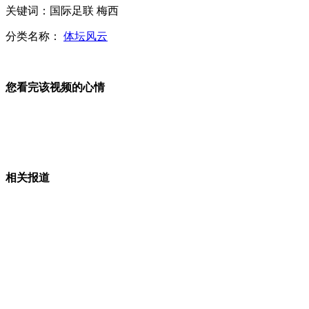
老师指使小学生为其擦私家车
关键词：国际足联 梅西
分类名称：
体坛风云
老师在课桌贴“不要脸座位”惩罚学生
您看完该视频的心情
员工身上长了肉 年底要扣年终奖
马戏团大象喝箱伏特加取暖
相关报道
山西运城恶犬咬伤多人 警民合力深夜将其击毙
女孩北京地铁殴打老人 痛下狠手拳打脚踢