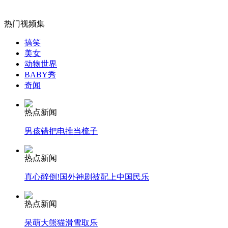
无痛分娩是否安全 医生回应
热门视频集
外交部：反对强权政治霸凌主义
搞笑
美女
动物世界
外交部：有关国家言论片面不公正
BABY秀
奇闻
热点新闻
安徽一实载49人客车翻车
男孩错把电推当梳子
热点新闻
真心醉倒!国外神剧被配上中国民乐
走！跟着总书记去植树
热点新闻
消防员救轻生者
花炮节热闹非凡
减压"枕头大战"
呆萌大熊猫滑雪取乐