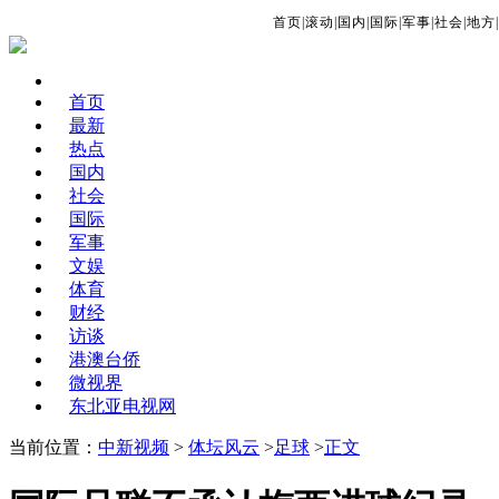
首页
|
滚动
|
国内
|
国际
|
军事
|
社会
|
地方
|
首页
最新
热点
国内
社会
国际
军事
文娱
体育
财经
访谈
港澳台侨
微视界
东北亚电视网
当前位置：
中新视频
>
体坛风云
>
足球
>
正文