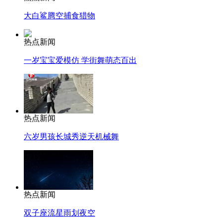
大白鲨腾空捕食猎物
热点新闻
一岁宝宝爱模仿 学街舞萌态百出
热点新闻
六岁男孩长城秀逆天机械舞
热点新闻
双子座流星雨划夜空