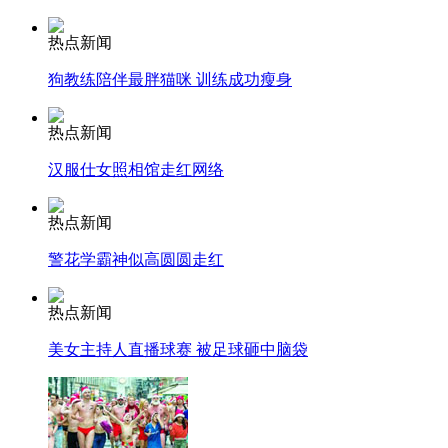
热点新闻
狗教练陪伴最胖猫咪 训练成功瘦身
纽约上演“枕头大战”
热点新闻
司机酒驾遇交警 急速倒车逃窜
汉服仕女照相馆走红网络
热点新闻
警花学霸神似高圆圆走红
热点新闻
美女主持人直播球赛 被足球砸中脑袋