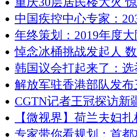
重庆30层居民楼大火
中国疾控中心专家：203
年终策划：2019年度大陆
悼念冰桶挑战发起人 数百
韩国议会打起来了：选举
解放军驻香港部队发布三
CGTN记者王冠探访新疆
【微视界】荷兰夫妇扎根青
专家带你看规划：首都功