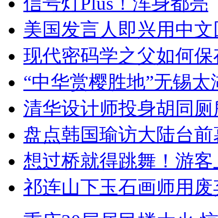
信号灯Plus！浑身都亮
美国发言人即兴用中文
现代密码学之父如何保
“中华赏樱胜地”无锡
清华设计师投身胡同厕
盘点韩国瑜访大陆台前
想过桥就得跳舞！游客
祁连山下玉石画师用废