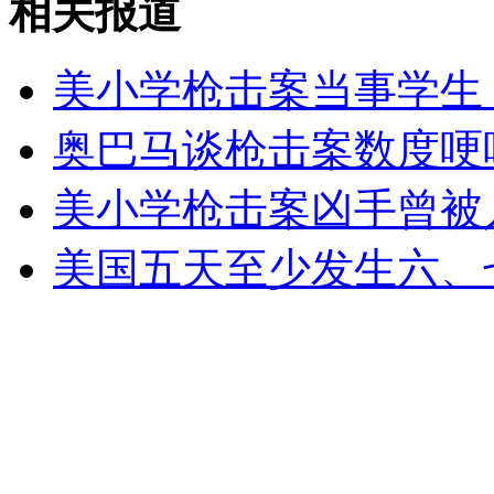
相关报道
女孩北京地铁殴打老人 痛下狠手拳打脚踢
美小学枪击案当事学生
无痛分娩是否安全 医生回应
奥巴马谈枪击案数度哽
外交部：反对强权政治霸凌主义
美小学枪击案凶手曾被人
外交部：有关国家言论片面不公正
美国五天至少发生六、
安徽一实载49人客车翻车
走！跟着总书记去植树