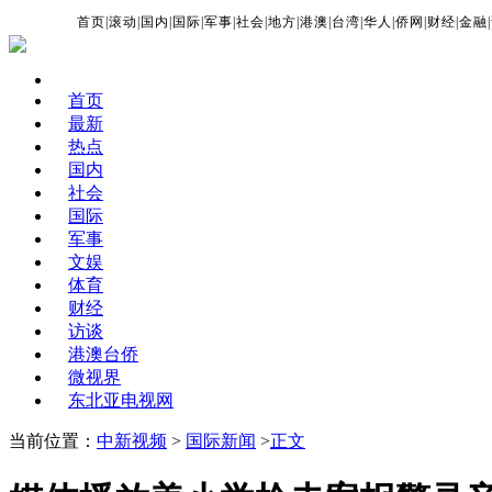
首页
|
滚动
|
国内
|
国际
|
军事
|
社会
|
地方
|
港澳
|
台湾
|
华人
|
侨网
|
财经
|
金融
|
首页
最新
热点
国内
社会
国际
军事
文娱
体育
财经
访谈
港澳台侨
微视界
东北亚电视网
当前位置：
中新视频
>
国际新闻
>
正文