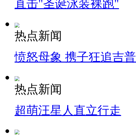
直击"圣诞泳装裸跑"
热点新闻
愤怒母象 携子狂追吉
热点新闻
超萌汪星人直立行走