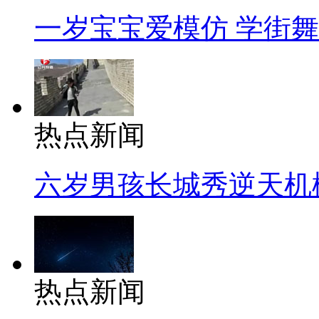
一岁宝宝爱模仿 学街
热点新闻
六岁男孩长城秀逆天机
热点新闻