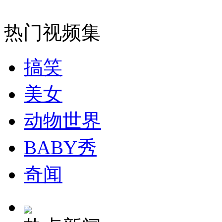
热门视频集
消防员救轻生者
花炮节热闹非凡
减压"枕头大战"
搞笑
纽约上演“枕头大战”
美女
动物世界
司机酒驾遇交警 急速倒车逃窜
BABY秀
奇闻