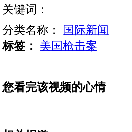
女子为占便宜蹭警车 报案称被拐
关键词：
男子私设电网逮野味 电死自家堂姐
分类名称：
国际新闻
标签：
美国枪击案
蠢贼半夜偷200斤重洗衣机 吵醒全楼
“孔令辉明年迎娶”遭马苏否认
您看完该视频的心情
男子攒钱随身携带遭人劫杀
山西运城恶犬咬伤多人 警民合力深夜将其击毙