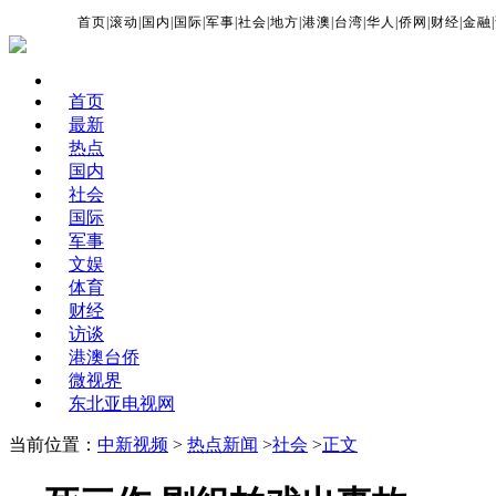
首页
|
滚动
|
国内
|
国际
|
军事
|
社会
|
地方
|
港澳
|
台湾
|
华人
|
侨网
|
财经
|
金融
|
首页
最新
热点
国内
社会
国际
军事
文娱
体育
财经
访谈
港澳台侨
微视界
东北亚电视网
当前位置：
中新视频
>
热点新闻
>
社会
>
正文