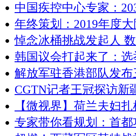
中国疾控中心专家：203
年终策划：2019年度大陆
悼念冰桶挑战发起人 数百
韩国议会打起来了：选举
解放军驻香港部队发布三
CGTN记者王冠探访新疆
【微视界】荷兰夫妇扎根青
专家带你看规划：首都功