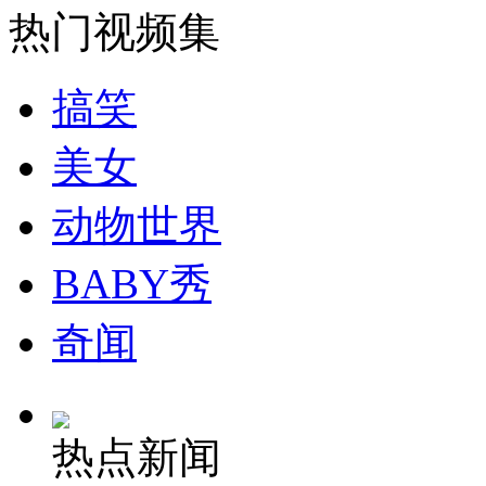
热门视频集
外交部：反对强权政治霸凌主义
搞笑
外交部：有关国家言论片面不公正
美女
动物世界
安徽一实载49人客车翻车
BABY秀
奇闻
走！跟着总书记去植树
消防员救轻生者
花炮节热闹非凡
减压"枕头大战"
热点新闻