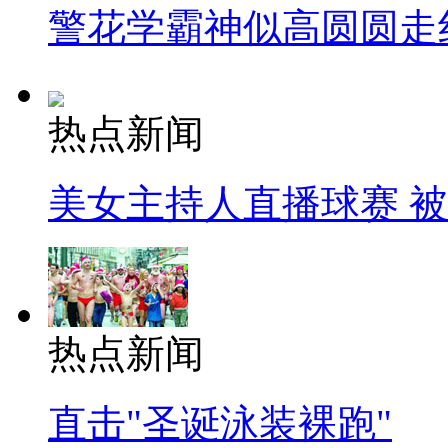
警花学霸神似高圆圆走
热点新闻
美女主持人直播球赛 
热点新闻
直击"圣诞泳装裸跑"