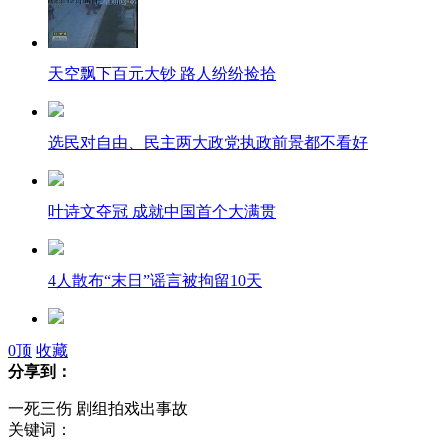
天空飘下百元大钞 路人纷纷捡拾
选民对自由、民主两大政党执政前景都不看好
叶诗文夺冠 成就中国首个大满贯
4人散布“末日”谣言被拘留10天
公司设"睡衣日" 穿睡衣上班还发钱
0
顶
收藏
分享到：
一死三伤 剧组拍戏出事故
鹩哥学说脏话 被关禁闭重新学习
关键词：