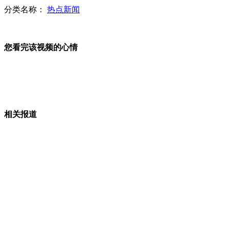
分类名称：
热点新闻
"理想男"生活乏味"挑战自己"去抢劫
您看完该视频的心情
女子欲跳桥僵持2小时 体力不支坠江
贫困县官员葬父宴请宾客5天 每顿不低200桌
相关报道
山西运城恶犬咬伤多人 警民合力深夜将其击毙
女孩北京地铁殴打老人 痛下狠手拳打脚踢
无痛分娩是否安全 医生回应