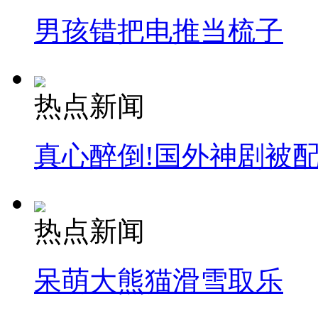
男孩错把电推当梳子
纽约上演“枕头大战”
司机酒驾遇交警 急速倒车逃窜
热点新闻
真心醉倒!国外神剧被
热点新闻
呆萌大熊猫滑雪取乐