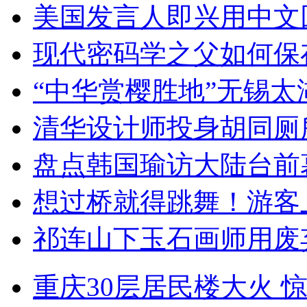
美国发言人即兴用中文
现代密码学之父如何保
“中华赏樱胜地”无锡
清华设计师投身胡同厕
盘点韩国瑜访大陆台前
想过桥就得跳舞！游客
祁连山下玉石画师用废
重庆30层居民楼大火