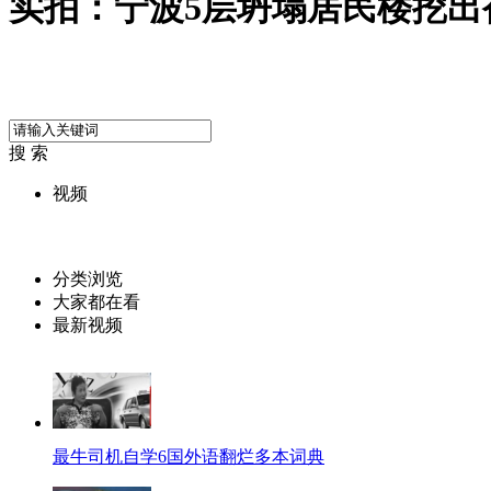
实拍：宁波5层坍塌居民楼挖出
搜 索
视频
分类浏览
大家都在看
最新视频
最牛司机自学6国外语翻烂多本词典