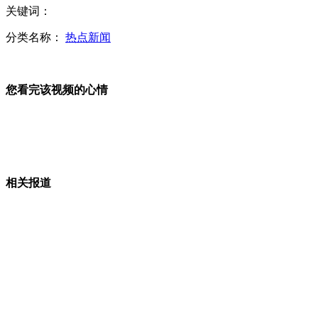
关键词：
分类名称：
热点新闻
40天长5斤 亚健康速生白羽鸡成批量死亡
您看完该视频的心情
速生鸡抗生素滥用 残留随食品进人体
相关报道
鸡场喂鸡添加违禁激素每天增重2两
揭秘"速生鸡" 公司替养殖户篡写养殖检疫纪录