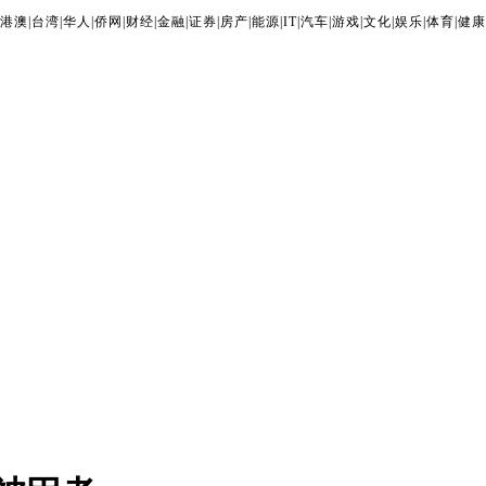
港澳
|
台湾
|
华人
|
侨网
|
财经
|
金融
|
证券
|
房产
|
能源
|
IT
|
汽车
|
游戏
|
文化
|
娱乐
|
体育
|
健康