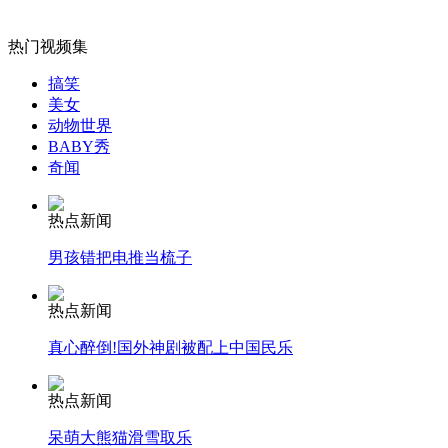
山西运城恶犬咬伤多人 警民合力深夜将其击毙
热门视频集
搞笑
美女
女孩北京地铁殴打老人 痛下狠手拳打脚踢
动物世界
BABY秀
奇闻
无痛分娩是否安全 医生回应
热点新闻
外交部：反对强权政治霸凌主义
男孩错把电推当梳子
热点新闻
外交部：有关国家言论片面不公正
真心醉倒!国外神剧被配上中国民乐
热点新闻
安徽一实载49人客车翻车
呆萌大熊猫滑雪取乐