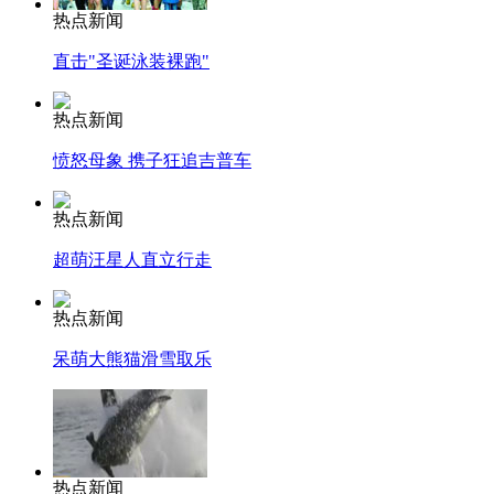
热点新闻
直击"圣诞泳装裸跑"
热点新闻
愤怒母象 携子狂追吉普车
热点新闻
超萌汪星人直立行走
热点新闻
呆萌大熊猫滑雪取乐
热点新闻