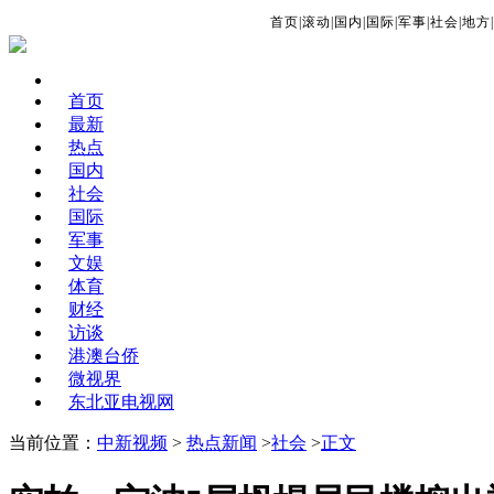
首页
|
滚动
|
国内
|
国际
|
军事
|
社会
|
地方
|
首页
最新
热点
国内
社会
国际
军事
文娱
体育
财经
访谈
港澳台侨
微视界
东北亚电视网
当前位置：
中新视频
>
热点新闻
>
社会
>
正文