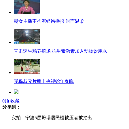
朝女主播不拘泥铿锵播报 时而温柔
直击速生鸡养殖场 抗生素激素加入动物饮用水
曝鸟叔零片酬上央视蛇年春晚
0
顶
收藏
因学生不背书 老师微博骂其人渣
分享到：
实拍：宁波5层坍塌居民楼被压者被抬出
城管发明"呼死你" 被人利用搞敲诈