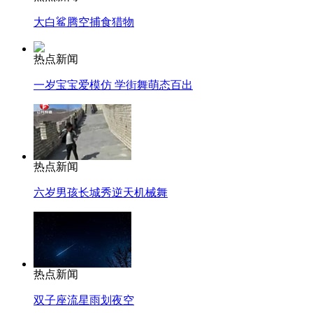
大白鲨腾空捕食猎物
热点新闻
一岁宝宝爱模仿 学街舞萌态百出
热点新闻
六岁男孩长城秀逆天机械舞
热点新闻
双子座流星雨划夜空