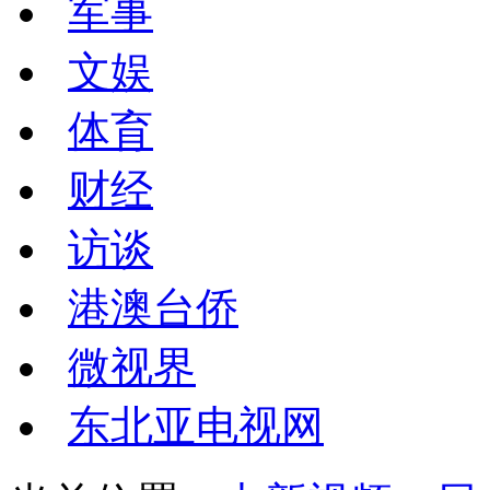
军事
文娱
体育
财经
访谈
港澳台侨
微视界
东北亚电视网