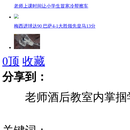
老师上课时间让小学生冒寒冷帮擦车
梅西进球达90 巴萨4-1大胜领先皇马13分
日韩专家预测朝鲜2013年年中核试验
0
顶
收藏
分享到：
实拍农民工露宿桥下盖塑料布取暖
老师酒后教室内掌掴学生
幼儿园再现虐童:老师掌捆脚踢孩子