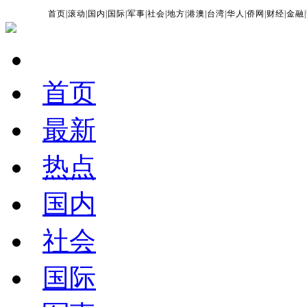
首页
|
滚动
|
国内
|
国际
|
军事
|
社会
|
地方
|
港澳
|
台湾
|
华人
|
侨网
|
财经
|
金融
|
首页
最新
热点
国内
社会
国际