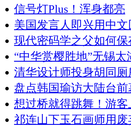
信号灯Plus！浑身都亮
美国发言人即兴用中文
现代密码学之父如何保
“中华赏樱胜地”无锡
清华设计师投身胡同厕
盘点韩国瑜访大陆台前
想过桥就得跳舞！游客
祁连山下玉石画师用废