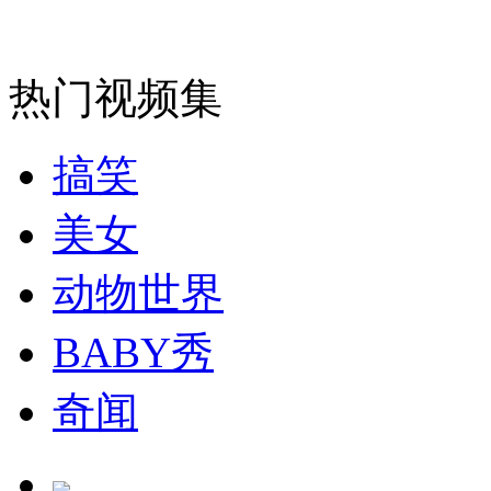
消防员救轻生者
花炮节热闹非凡
减压"枕头大战"
热门视频集
搞笑
纽约上演“枕头大战”
美女
司机酒驾遇交警 急速倒车逃窜
动物世界
BABY秀
奇闻