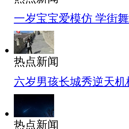
一岁宝宝爱模仿 学街
热点新闻
六岁男孩长城秀逆天机
热点新闻