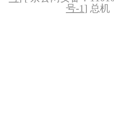
号-1
] 总机：