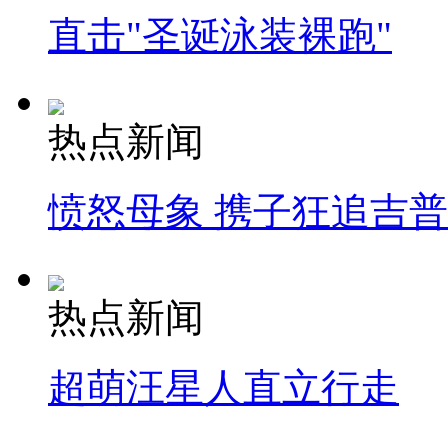
直击"圣诞泳装裸跑"
热点新闻
愤怒母象 携子狂追吉
热点新闻
超萌汪星人直立行走