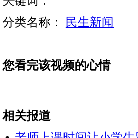
关键词：
分类名称：
民生新闻
环卫工最悲凉的“办公楼”
教授笑评民工冻死 称平时爱笑
您看完该视频的心情
美枪击案嫌疑人父亲哀悼遇害者
山西运城恶犬咬伤多人 警民合力深夜将其击毙
相关报道
老师上课时间让小学生
女孩北京地铁殴打老人 痛下狠手拳打脚踢