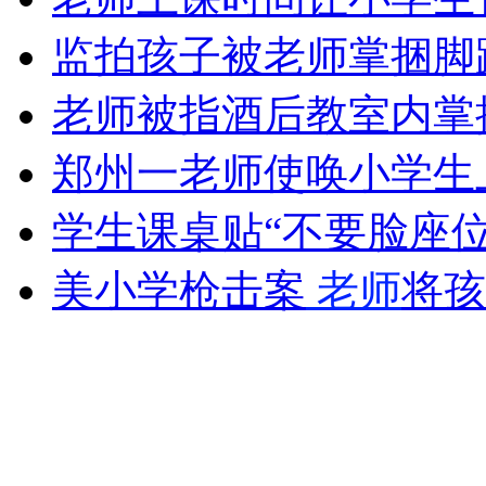
监拍孩子被老师掌捆脚
无痛分娩是否安全 医生回应
老师被指酒后教室内掌掴
外交部：反对强权政治霸凌主义
郑州一老师使唤小学生
外交部：有关国家言论片面不公正
学生课桌贴“不要脸座位
美小学枪击案
老师
将孩
安徽一实载49人客车翻车
走！跟着总书记去植树