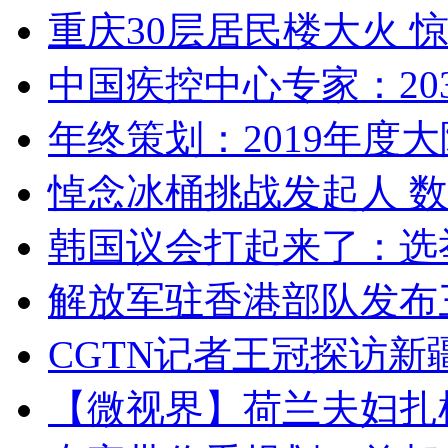
重庆30层居民楼大火
中国疾控中心专家：203
年终策划：2019年度大陆
悼念冰桶挑战发起人 数百
韩国议会打起来了：选举
解放军驻香港部队发布三
CGTN记者王冠探访新疆
【微视界】荷兰夫妇扎根青