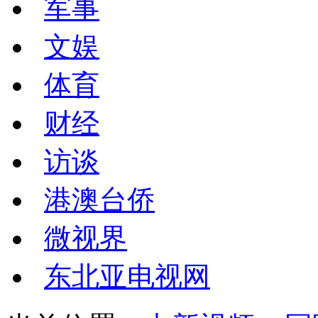
军事
文娱
体育
财经
访谈
港澳台侨
微视界
东北亚电视网