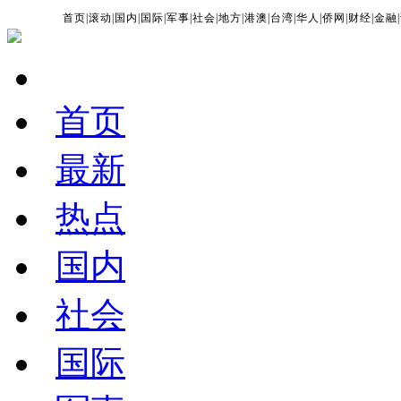
首页
|
滚动
|
国内
|
国际
|
军事
|
社会
|
地方
|
港澳
|
台湾
|
华人
|
侨网
|
财经
|
金融
|
首页
最新
热点
国内
社会
国际