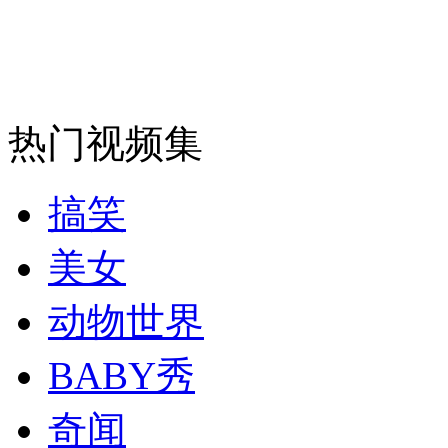
纽约上演“枕头大战”
司机酒驾遇交警 急速倒车逃窜
热门视频集
搞笑
美女
动物世界
BABY秀
奇闻