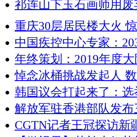
祁连山下玉石画师用废
重庆30层居民楼大火
中国疾控中心专家：203
年终策划：2019年度大陆
悼念冰桶挑战发起人 数百
韩国议会打起来了：选举
解放军驻香港部队发布三
CGTN记者王冠探访新疆