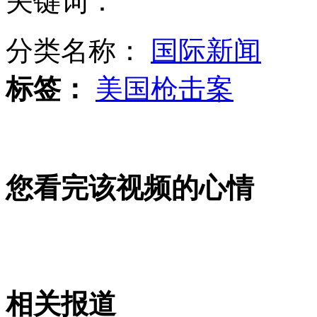
关键词：
琼瑶拒韩国翻拍《还珠格格》
分类名称：
国际新闻
标签：
美国枪击案
六旬老汉醉酒发飙 警车里撒尿
山西运城恶犬咬伤多人 警民合力深夜将其击毙
您看完该视频的心情
女孩北京地铁殴打老人 痛下狠手拳打脚踢
无痛分娩是否安全 医生回应
相关报道
外交部：反对强权政治霸凌主义