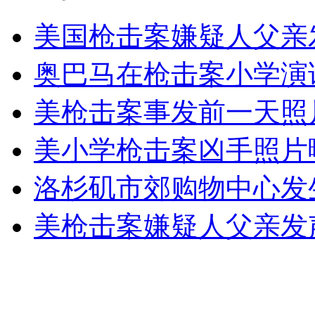
美国枪击案嫌疑人父亲
外交部：有关国家言论片面不公正
奥巴马在枪击案小学演
美枪击案事发前一天照
安徽一实载49人客车翻车
美小学枪击案凶手照片
洛杉矶市郊购物中心发
走！跟着总书记去植树
美枪击案嫌疑人父亲发
消防员救轻生者
花炮节热闹非凡
减压"枕头大战"