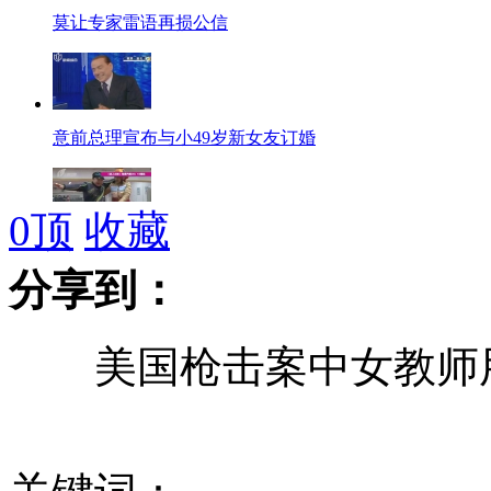
莫让专家雷语再损公信
意前总理宣布与小49岁新女友订婚
0
顶
收藏
男子1.49米被称迷你版"帕瓦罗蒂"
分享到：
男孩银行外“借光”读书感动众人
美国枪击案中女教师用
男子遭围殴 奔驰车悬赏求线索
小偷被发现从五楼跳下摔断手