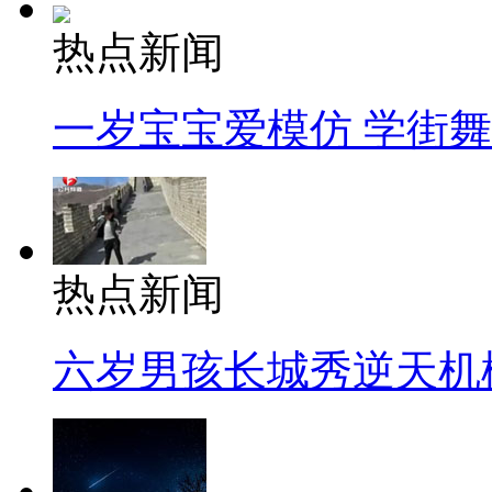
热点新闻
一岁宝宝爱模仿 学街
热点新闻
六岁男孩长城秀逆天机