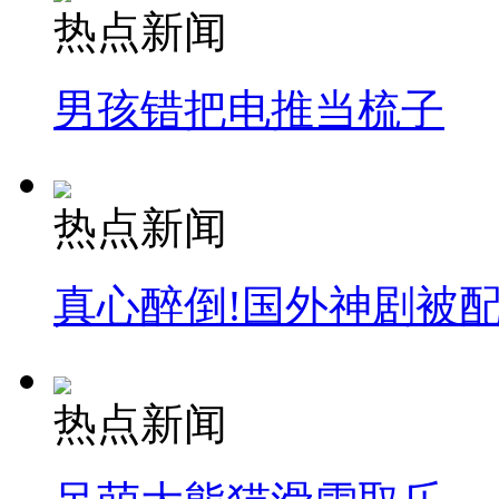
热点新闻
男孩错把电推当梳子
安徽一实载49人客车翻车
热点新闻
走！跟着总书记去植树
真心醉倒!国外神剧被
消防员救轻生者
花炮节热闹非凡
减压"枕头大战"
热点新闻
纽约上演“枕头大战”