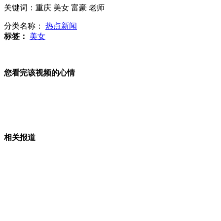
关键词：重庆 美女 富豪 老师
分类名称：
热点新闻
标签：
美女
个人信息被泄露 考生频遭骚扰
您看完该视频的心情
”泰囧“票房破4.5亿 徐峥常看"差评"
相关报道
国货精品抱团打拼海外市场启动"诺亚方舟"
长春有轨电车恢复运行 老长春人难舍摩电情结