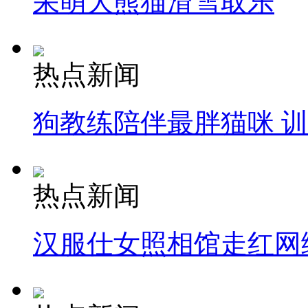
呆萌大熊猫滑雪取乐
司机酒驾遇交警 急速倒车逃窜
热点新闻
狗教练陪伴最胖猫咪 
热点新闻
汉服仕女照相馆走红网