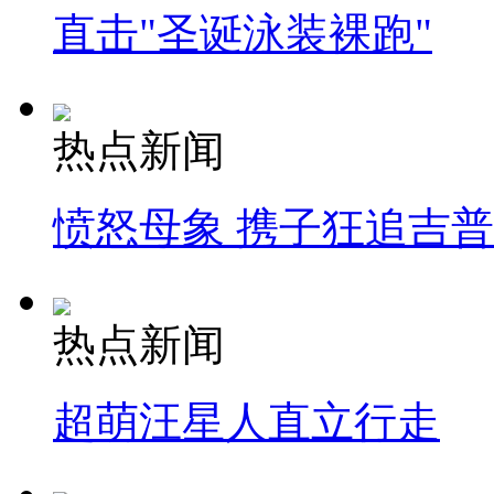
直击"圣诞泳装裸跑"
热点新闻
愤怒母象 携子狂追吉
热点新闻
超萌汪星人直立行走