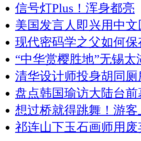
信号灯Plus！浑身都亮
美国发言人即兴用中文
现代密码学之父如何保
“中华赏樱胜地”无锡
清华设计师投身胡同厕
盘点韩国瑜访大陆台前
想过桥就得跳舞！游客
祁连山下玉石画师用废