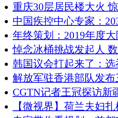
重庆30层居民楼大火
中国疾控中心专家：203
年终策划：2019年度大陆
悼念冰桶挑战发起人 数百
韩国议会打起来了：选举
解放军驻香港部队发布三
CGTN记者王冠探访新疆
【微视界】荷兰夫妇扎根青