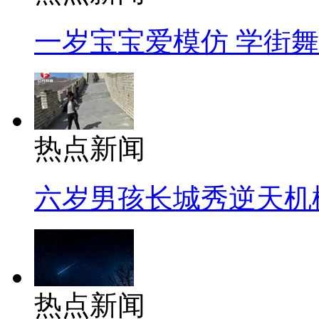
一岁宝宝爱模仿 学街
热点新闻
六岁男孩长城秀逆天机
热点新闻