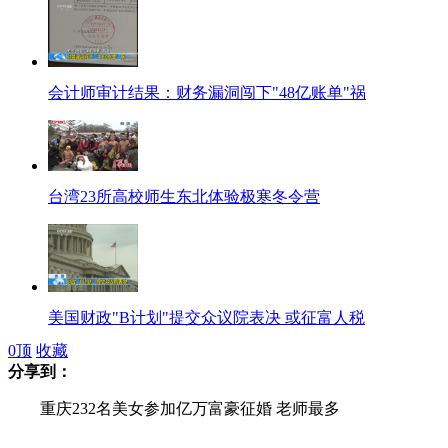
会计师审计结果：财务漏洞闯下"48亿账单"祸
台湾23所高校师生东北体验极寒冬令营
美国财政"B计划"提交众议院表决 或征富人税
0
顶
收藏
分享到：
重庆232名美女参加亿万富豪征婚 老师最多
英国“希尔斯堡惨案”23年后重新调查