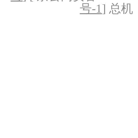
号-1
] 总机：