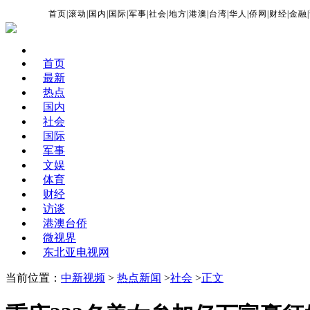
首页
|
滚动
|
国内
|
国际
|
军事
|
社会
|
地方
|
港澳
|
台湾
|
华人
|
侨网
|
财经
|
金融
|
首页
最新
热点
国内
社会
国际
军事
文娱
体育
财经
访谈
港澳台侨
微视界
东北亚电视网
当前位置：
中新视频
>
热点新闻
>
社会
>
正文