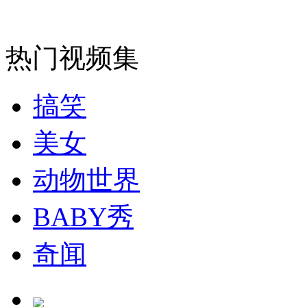
盘点：明星"催婚"方式各不同
热门视频集
山西运城恶犬咬伤多人 警民合力深夜将其击毙
搞笑
美女
女孩北京地铁殴打老人 痛下狠手拳打脚踢
动物世界
无痛分娩是否安全 医生回应
BABY秀
奇闻
外交部：反对强权政治霸凌主义
外交部：有关国家言论片面不公正