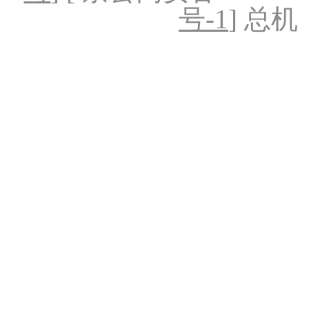
号-1
] 总机：