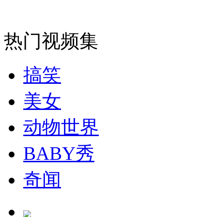
热门视频集
女孩北京地铁殴打老人 痛下狠手拳打脚踢
搞笑
无痛分娩是否安全 医生回应
美女
外交部：反对强权政治霸凌主义
动物世界
外交部：有关国家言论片面不公正
BABY秀
奇闻
安徽一实载49人客车翻车