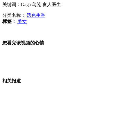
关键词：Gaga 鸟笼 食人医生
青岛村官回应拥34套房:胡说八道
分类名称：
活色生香
标签：
美女
俄沉没36年火山喷发 景象壮观
您看完该视频的心情
奥巴马出席悼念活动称"不能再容忍"
相关报道
上海宝钢铁水包倾翻 致2人死亡
山西运城恶犬咬伤多人 警民合力深夜将其击毙