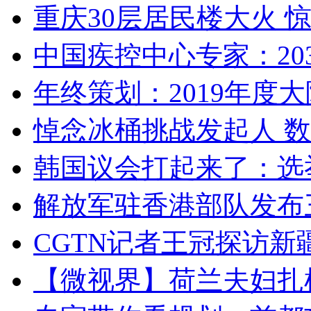
重庆30层居民楼大火
中国疾控中心专家：203
年终策划：2019年度大陆
悼念冰桶挑战发起人 数百
韩国议会打起来了：选举
解放军驻香港部队发布三
CGTN记者王冠探访新疆
【微视界】荷兰夫妇扎根青