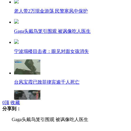
老人带2万现金游荡 民警寒风中保护
Gaga头戴鸟笼引围观 被讽像吃人医生
宁波塌楼目击者：眼见对面女孩消失
台风宝霞已致菲律宾逾千人死亡
0
顶
收藏
分享到：
霍启刚称要保护家人否认婚变
Gaga头戴鸟笼引围观 被讽像吃人医生