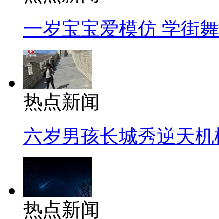
一岁宝宝爱模仿 学街
热点新闻
六岁男孩长城秀逆天机
热点新闻