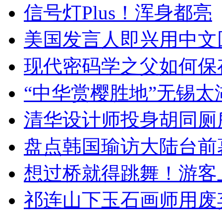
信号灯Plus！浑身都亮
美国发言人即兴用中文
现代密码学之父如何保
“中华赏樱胜地”无锡
清华设计师投身胡同厕
盘点韩国瑜访大陆台前
想过桥就得跳舞！游客
祁连山下玉石画师用废