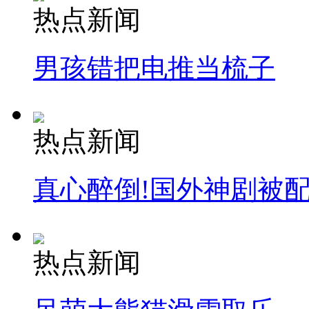
热点新闻
走！跟着总书记去植树
男孩错把电推当梳子
消防员救轻生者
花炮节热闹非凡
减压"枕头大战"
热点新闻
纽约上演“枕头大战”
真心醉倒!国外神剧被
司机酒驾遇交警 急速倒车逃窜
热点新闻