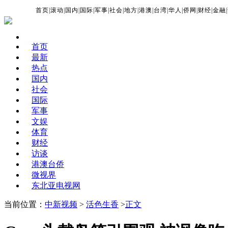
首页
|
滚动
|
国内
|
国际
|
军事
|
社会
|
地方
|
港澳
|
台湾
|
华人
|
侨网
|
财经
|
金融
|
首页
最新
热点
国内
社会
国际
军事
文娱
体育
财经
访谈
港澳台侨
微视界
东北亚电视网
当前位置：
中新视频
>
活色生香
>
正文