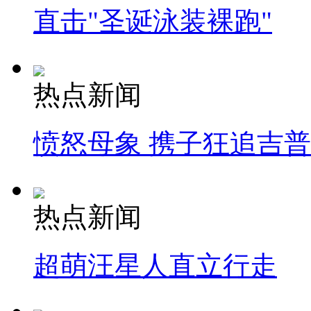
直击"圣诞泳装裸跑"
热点新闻
愤怒母象 携子狂追吉
热点新闻
超萌汪星人直立行走