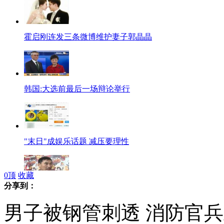
霍启刚连发三条微博维护妻子郭晶晶
韩国:大选前最后一场辩论举行
"末日"成娱乐话题 减压要理性
0
顶
收藏
分享到：
朱之文平时出行不穿军大衣
男子被钢管刺透 消防官