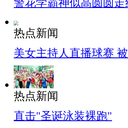
警花学霸神似高圆圆走
热点新闻
美女主持人直播球赛 
热点新闻
直击"圣诞泳装裸跑"