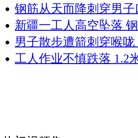
<非诚勿扰>女嘉宾亿万富豪身份遭疑
钢筋从天而降刺穿男子
新疆一工人高空坠落 
山西运城恶犬咬伤多人 警民合力深夜将其击毙
男子散步遭箭刺穿喉咙
工人作业不慎跌落 1.
女孩北京地铁殴打老人 痛下狠手拳打脚踢
无痛分娩是否安全 医生回应
外交部：反对强权政治霸凌主义
外交部：有关国家言论片面不公正