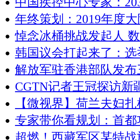
中国疾控中心专家：203
年终策划：2019年度大陆
悼念冰桶挑战发起人 数百
韩国议会打起来了：选举
解放军驻香港部队发布三
CGTN记者王冠探访新疆
【微视界】荷兰夫妇扎根青
专家带你看规划：首都功
超燃！西藏军区某特战