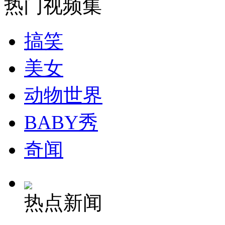
热门视频集
安徽一实载49人客车翻车
搞笑
美女
走！跟着总书记去植树
动物世界
消防员救轻生者
花炮节热闹非凡
减压"枕头大战"
BABY秀
奇闻
纽约上演“枕头大战”
热点新闻
司机酒驾遇交警 急速倒车逃窜