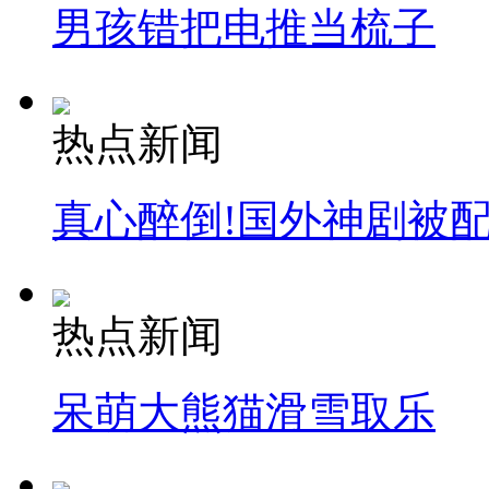
男孩错把电推当梳子
热点新闻
真心醉倒!国外神剧被
热点新闻
呆萌大熊猫滑雪取乐