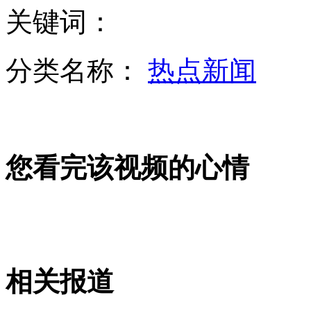
关键词：
凯特王妃孕后首度亮相
分类名称：
热点新闻
男子当街砍伤2人后拒捕炸死1名警察
您看完该视频的心情
日本"第三极势力"将成气候?
中国首批90后飞行员-27℃驾机飞行
相关报道