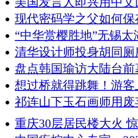
美国发言人即兴用中文
现代密码学之父如何保
“中华赏樱胜地”无锡
清华设计师投身胡同厕
盘点韩国瑜访大陆台前
想过桥就得跳舞！游客
祁连山下玉石画师用废
重庆30层居民楼大火