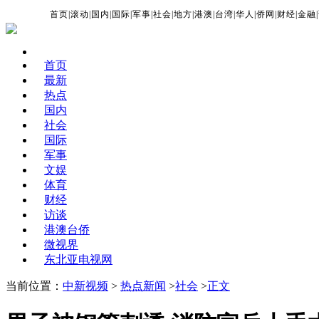
首页
|
滚动
|
国内
|
国际
|
军事
|
社会
|
地方
|
港澳
|
台湾
|
华人
|
侨网
|
财经
|
金融
|
首页
最新
热点
国内
社会
国际
军事
文娱
体育
财经
访谈
港澳台侨
微视界
东北亚电视网
当前位置：
中新视频
>
热点新闻
>
社会
>
正文