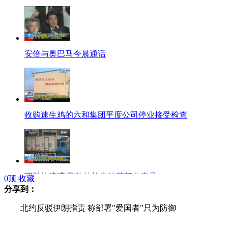
安倍与奥巴马今晨通话
收购速生鸡的六和集团平度公司停业接受检查
百胜物流遭调查 抽检肯德基部分产品
0
顶
收藏
分享到：
北约反驳伊朗指责 称部署"爱国者"只为防御