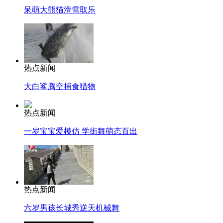
呆萌大熊猫滑雪取乐
热点新闻
大白鲨腾空捕食猎物
热点新闻
一岁宝宝爱模仿 学街舞萌态百出
热点新闻
六岁男孩长城秀逆天机械舞