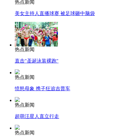
热点新闻
司机酒驾遇交警 急速倒车逃窜
美女主持人直播球赛 被足球砸中脑袋
热点新闻
直击"圣诞泳装裸跑"
热点新闻
愤怒母象 携子狂追吉普车
热点新闻
超萌汪星人直立行走
热点新闻