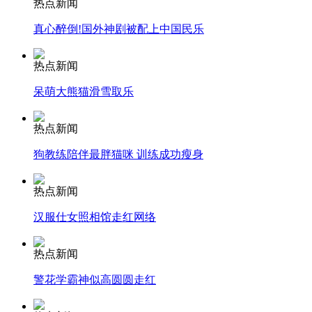
热点新闻
外交部：有关国家言论片面不公正
真心醉倒!国外神剧被配上中国民乐
热点新闻
安徽一实载49人客车翻车
呆萌大熊猫滑雪取乐
热点新闻
狗教练陪伴最胖猫咪 训练成功瘦身
走！跟着总书记去植树
热点新闻
消防员救轻生者
花炮节热闹非凡
减压"枕头大战"
汉服仕女照相馆走红网络
热点新闻
警花学霸神似高圆圆走红
纽约上演“枕头大战”