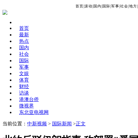
首页
|
滚动
|
国内
|
国际
|
军事
|
社会
|
地方
|
首页
最新
热点
国内
社会
国际
军事
文娱
体育
财经
访谈
港澳台侨
微视界
东北亚电视网
当前位置：
中新视频
>
国际新闻
>
正文