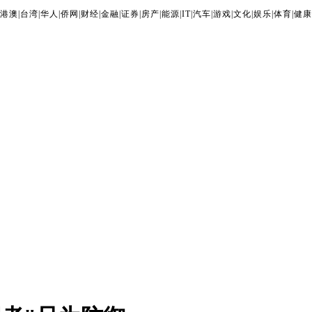
港澳
|
台湾
|
华人
|
侨网
|
财经
|
金融
|
证券
|
房产
|
能源
|
IT
|
汽车
|
游戏
|
文化
|
娱乐
|
体育
|
健康