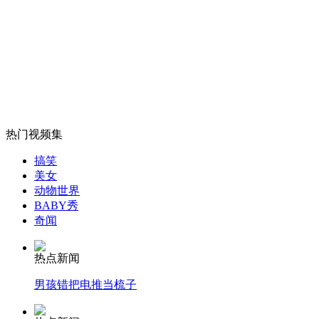
朝鲜海陆空军誓师大会 表示效忠金正恩
山西运城恶犬咬伤多人 警民合力深夜将其击毙
热门视频集
搞笑
美女
女孩北京地铁殴打老人 痛下狠手拳打脚踢
动物世界
BABY秀
奇闻
无痛分娩是否安全 医生回应
热点新闻
外交部：反对强权政治霸凌主义
男孩错把电推当梳子