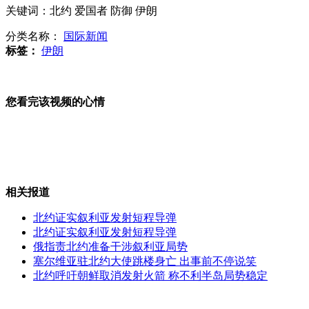
韩国大选在即 选情依然胶着
关键词：北约 爱国者 防御 伊朗
分类名称：
国际新闻
标签：
伊朗
韩朝野两党均打出经济民主化口号
您看完该视频的心情
韩政坛酝酿经济民主化改革
相关报道
北约证实叙利亚发射短程导弹
朝鲜"这一年"：继续超强硬对韩 半岛僵局依旧
北约证实叙利亚发射短程导弹
俄指责北约准备干涉叙利亚局势
塞尔维亚驻北约大使跳楼身亡 出事前不停说笑
北约呼吁朝鲜取消发射火箭 称不利半岛局势稳定
俄经历严寒 取暖不慎致200人死亡