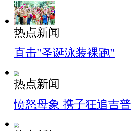
热点新闻
直击"圣诞泳装裸跑"
热点新闻
愤怒母象 携子狂追吉