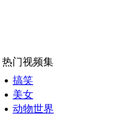
安徽一实载49人客车翻车
走！跟着总书记去植树
热门视频集
消防员救轻生者
花炮节热闹非凡
减压"枕头大战"
搞笑
纽约上演“枕头大战”
美女
动物世界
司机酒驾遇交警 急速倒车逃窜