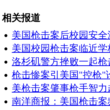
拍客：“最牛钉子坟”完成迁移
相关报道
山西运城恶犬咬伤多人 警民合力深夜将其击毙
美国枪击案后校园安全
美国校园枪击案临近学
女孩北京地铁殴打老人 痛下狠手拳打脚踢
洛杉矶警方挫败一起枪
无痛分娩是否安全 医生回应
枪击惨案引美国"控枪"
外交部：反对强权政治霸凌主义
美枪击案肇事枪手智力超
外交部：有关国家言论片面不公正
南洋商报：美国枪击案