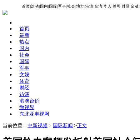
首页
|
滚动
|
国内
|
国际
|
军事
|
社会
|
地方
|
港澳
|
台湾
|
华人
|
侨网
|
财经
|
金融
|
首页
最新
热点
国内
社会
国际
军事
文娱
体育
财经
访谈
港澳台侨
微视界
东北亚电视网
当前位置：
中新视频
>
国际新闻
>
正文