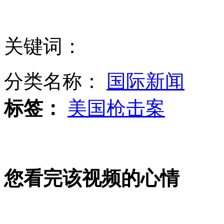
美批评以色列扩建犹太人定居点行为
关键词：
日本将向海地提供武器装备
分类名称：
国际新闻
标签：
美国枪击案
伊朗开始量产美式"扫描鹰"无人机
您看完该视频的心情
日拟研发新型无人机 可连续飞3天