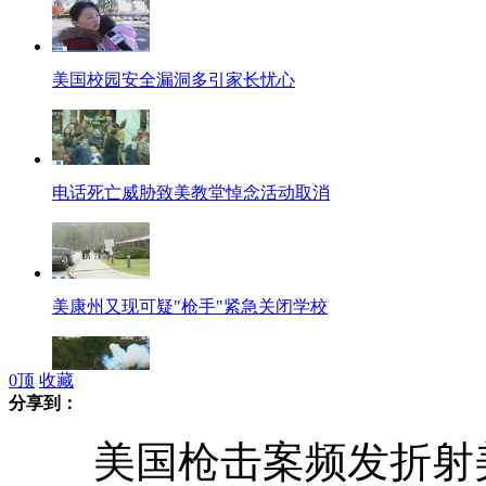
美国校园安全漏洞多引家长忧心
电话死亡威胁致美教堂悼念活动取消
美康州又现可疑"枪手"紧急关闭学校
0
顶
收藏
分享到：
菲斥资18亿美元加速军队现代化
美国枪击案频发折射