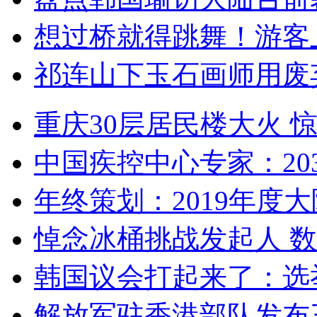
想过桥就得跳舞！游客
祁连山下玉石画师用废
重庆30层居民楼大火
中国疾控中心专家：203
年终策划：2019年度大陆
悼念冰桶挑战发起人 数百
韩国议会打起来了：选举
解放军驻香港部队发布三