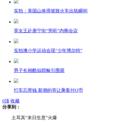
实拍：美国山体滑坡致火车出轨瞬间
英女王赴唐宁街“旁听”内阁会议
实拍澳小学运动会现“少年博尔特”
男子长相酷似耶稣引围观
打车忘带钱 新潮的哥让乘客付Q币
0
顶
收藏
分享到：
深圳一公司出新规 离婚即离职
土耳其“末日生意”火爆