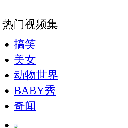
无痛分娩是否安全 医生回应
热门视频集
外交部：反对强权政治霸凌主义
搞笑
外交部：有关国家言论片面不公正
美女
安徽一实载49人客车翻车
动物世界
BABY秀
奇闻
走！跟着总书记去植树
消防员救轻生者
花炮节热闹非凡
减压"枕头大战"