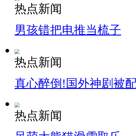
热点新闻
男孩错把电推当梳子
纽约上演“枕头大战”
司机酒驾遇交警 急速倒车逃窜
热点新闻
真心醉倒!国外神剧被
热点新闻