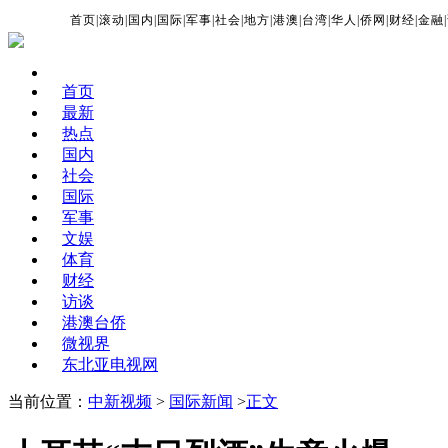
首页
|
滚动
|
国内
|
国际
|
军事
|
社会
|
地方
|
港澳
|
台湾
|
华人
|
侨网
|
财经
|
金融
|
首页
最新
热点
国内
社会
国际
军事
文娱
体育
财经
访谈
港澳台侨
微视界
东北亚电视网
当前位置：
中新视频
>
国际新闻
>
正文