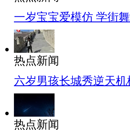
一岁宝宝爱模仿 学街
热点新闻
六岁男孩长城秀逆天机
热点新闻