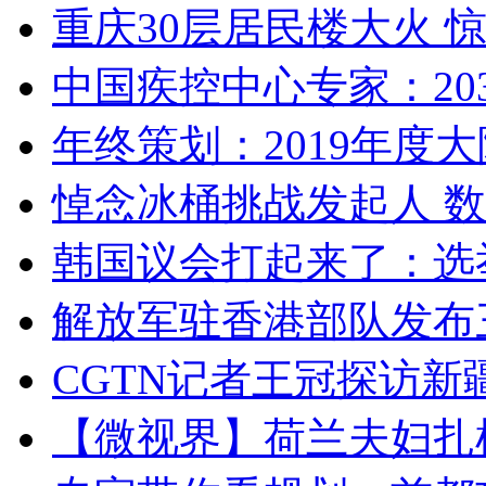
重庆30层居民楼大火
中国疾控中心专家：203
年终策划：2019年度大陆
悼念冰桶挑战发起人 数百
韩国议会打起来了：选举
解放军驻香港部队发布三
CGTN记者王冠探访新疆
【微视界】荷兰夫妇扎根青