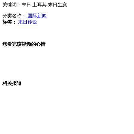
土耳其“末日烈酒”生意火爆
关键词：末日 土耳其 末日生意
分类名称：
国际新闻
标签：
末日传说
实拍宁波塌楼瞬间 居民仓惶逃跑
您看完该视频的心情
拍客：9岁女童遭男子入室强暴
相关报道
山西运城恶犬咬伤多人 警民合力深夜将其击毙
女孩北京地铁殴打老人 痛下狠手拳打脚踢