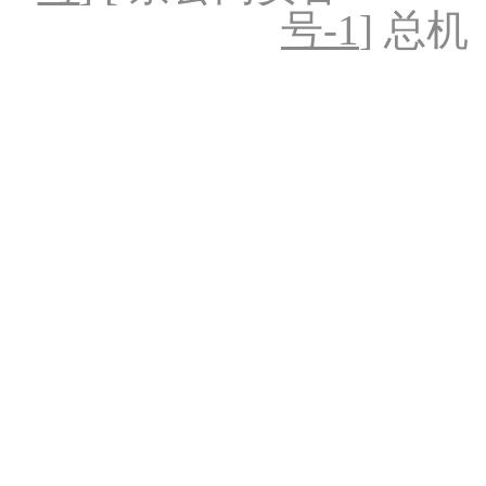
号-1
] 总机：