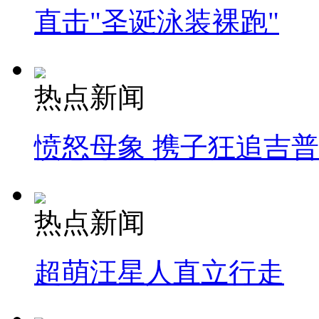
直击"圣诞泳装裸跑"
热点新闻
愤怒母象 携子狂追吉
热点新闻
超萌汪星人直立行走