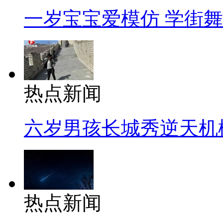
一岁宝宝爱模仿 学街
热点新闻
六岁男孩长城秀逆天机
热点新闻