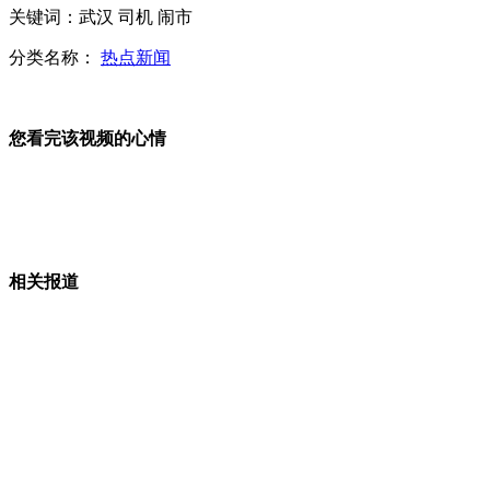
法国精神病医生因病人杀人被判刑
关键词：武汉 司机 闹市
分类名称：
热点新闻
女子减肥减成“活骷髅”
您看完该视频的心情
11岁男孩带枪上学 同学受死亡威胁
小伙玩“真实版超级玛丽”通关
相关报道
山西运城恶犬咬伤多人 警民合力深夜将其击毙
女孩北京地铁殴打老人 痛下狠手拳打脚踢