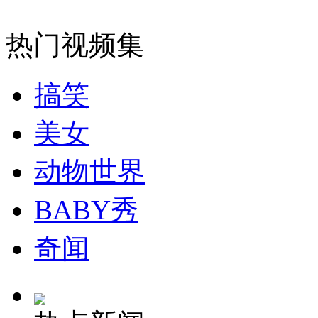
无痛分娩是否安全 医生回应
热门视频集
外交部：反对强权政治霸凌主义
搞笑
外交部：有关国家言论片面不公正
美女
动物世界
安徽一实载49人客车翻车
BABY秀
奇闻
走！跟着总书记去植树
消防员救轻生者
花炮节热闹非凡
减压"枕头大战"