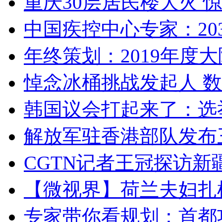
重庆30层居民楼大火
中国疾控中心专家：203
年终策划：2019年度大陆
悼念冰桶挑战发起人 数百
韩国议会打起来了：选举
解放军驻香港部队发布三
CGTN记者王冠探访新疆
【微视界】荷兰夫妇扎根青
专家带你看规划：首都功