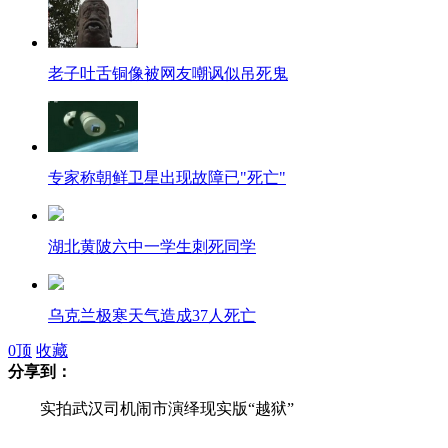
老子吐舌铜像被网友嘲讽似吊死鬼
专家称朝鲜卫星出现故障已"死亡"
湖北黄陂六中一学生刺死同学
乌克兰极寒天气造成37人死亡
0
顶
收藏
分享到：
越南青年遭猛砍 疑因抢劫iPhone
实拍武汉司机闹市演绎现实版“越狱”