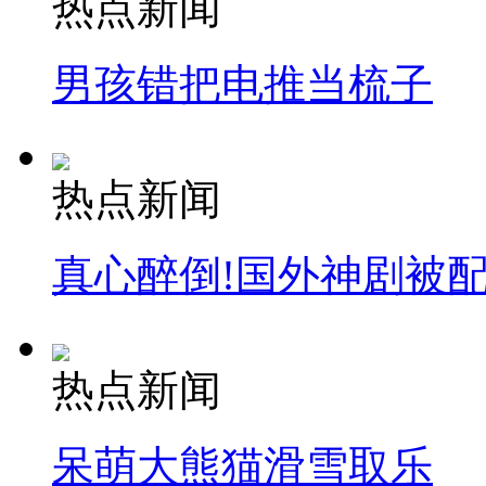
热点新闻
男孩错把电推当梳子
纽约上演“枕头大战”
司机酒驾遇交警 急速倒车逃窜
热点新闻
真心醉倒!国外神剧被
热点新闻
呆萌大熊猫滑雪取乐