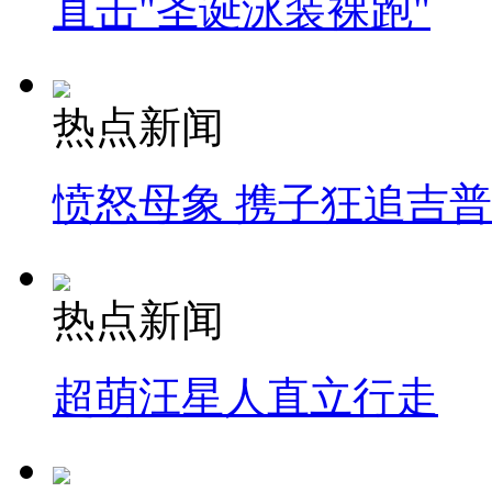
直击"圣诞泳装裸跑"
热点新闻
愤怒母象 携子狂追吉
热点新闻
超萌汪星人直立行走