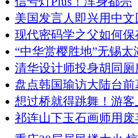
信号灯Plus！浑身都亮
美国发言人即兴用中文
现代密码学之父如何保
“中华赏樱胜地”无锡
清华设计师投身胡同厕
盘点韩国瑜访大陆台前
想过桥就得跳舞！游客
祁连山下玉石画师用废