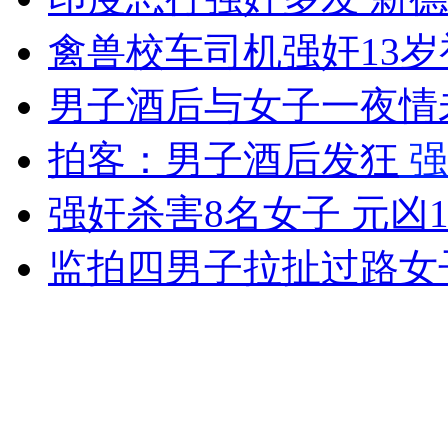
女孩北京地铁殴打老人 痛下狠手拳打脚踢
禽兽校车司机强奸13
男子酒后与女子一夜情
无痛分娩是否安全 医生回应
拍客：男子酒后发狂
强
外交部：反对强权政治霸凌主义
强奸杀害8名女子 元凶
外交部：有关国家言论片面不公正
监拍四男子拉扯过路女
安徽一实载49人客车翻车