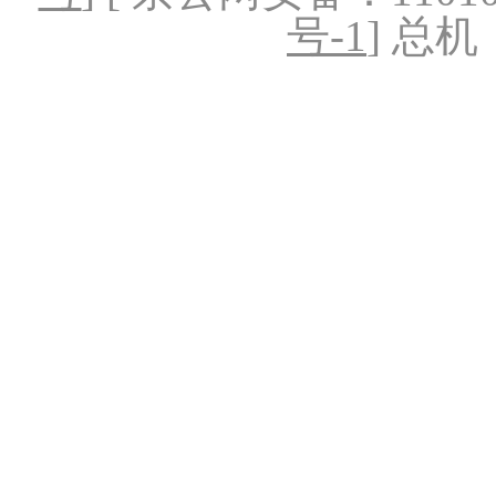
号-1
] 总机：