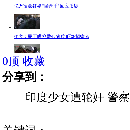
亿万富豪征婚"操盘手"回应质疑
拍客：民工哄抢爱心物质 吓坏捐赠者
0
顶
收藏
河南光山受伤学生伤势稳定即将出院
分享到：
印度少女遭轮奸 警察
西安民警"设伏抓嫖" 罚款获提成
校园惨案凶手母亲称事发前毫无征兆