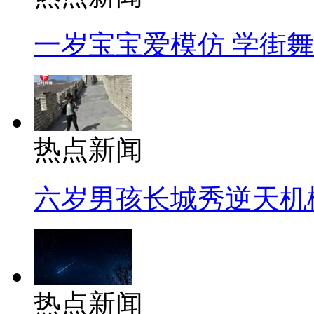
一岁宝宝爱模仿 学街
热点新闻
六岁男孩长城秀逆天机
热点新闻