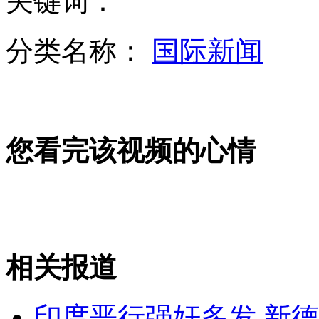
关键词：
分类名称：
国际新闻
男孩上体育课被飞来标枪扎进太阳穴
您看完该视频的心情
老子吐舌铜像被网友嘲讽似吊死鬼
专家称朝鲜卫星出现故障已"死亡"
相关报道
山西运城恶犬咬伤多人 警民合力深夜将其击毙
印度恶行强奸多发 新德