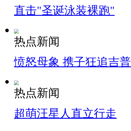
直击"圣诞泳装裸跑"
热点新闻
愤怒母象 携子狂追吉
热点新闻
超萌汪星人直立行走