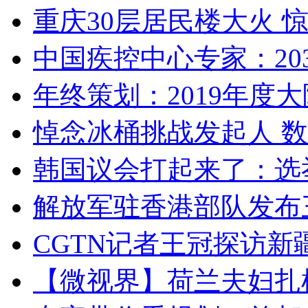
重庆30层居民楼大火
中国疾控中心专家：203
年终策划：2019年度大陆
悼念冰桶挑战发起人 数百
韩国议会打起来了：选举
解放军驻香港部队发布三
CGTN记者王冠探访新疆
【微视界】荷兰夫妇扎根青