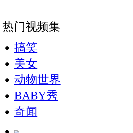
走！跟着总书记去植树
消防员救轻生者
花炮节热闹非凡
减压"枕头大战"
热门视频集
搞笑
纽约上演“枕头大战”
美女
动物世界
司机酒驾遇交警 急速倒车逃窜
BABY秀
奇闻