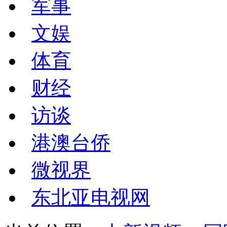
军事
文娱
体育
财经
访谈
港澳台侨
微视界
东北亚电视网