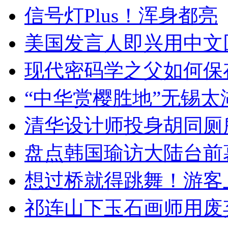
信号灯Plus！浑身都亮
美国发言人即兴用中文
现代密码学之父如何保
“中华赏樱胜地”无锡
清华设计师投身胡同厕
盘点韩国瑜访大陆台前
想过桥就得跳舞！游客
祁连山下玉石画师用废