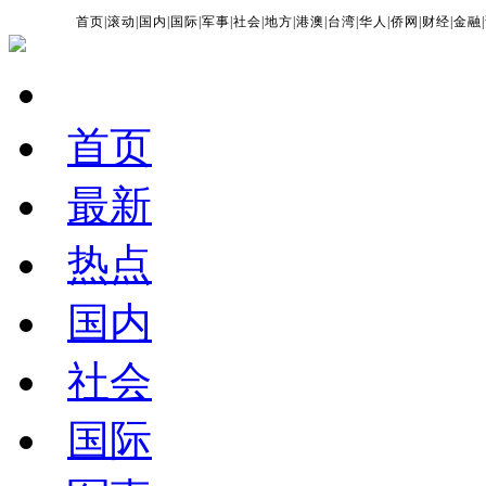
首页
|
滚动
|
国内
|
国际
|
军事
|
社会
|
地方
|
港澳
|
台湾
|
华人
|
侨网
|
财经
|
金融
|
首页
最新
热点
国内
社会
国际