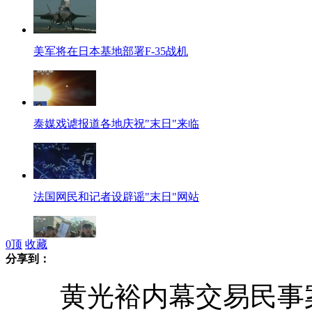
美军将在日本基地部署F-35战机
泰媒戏谑报道各地庆祝"末日"来临
法国网民和记者设辟谣"末日"网站
0
顶
收藏
分享到：
印度掀反性暴力游行喊"绞死强奸犯"
黄光裕内幕交易民事案