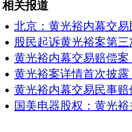
相关报道
实拍通古拉瓦火山喷发 火焰冲天
北京：黄光裕内幕交易
山西运城恶犬咬伤多人 警民合力深夜将其击毙
股民起诉黄光裕案第三
黄光裕内幕交易赔偿案 
女孩北京地铁殴打老人 痛下狠手拳打脚踢
黄光裕案详情首次披露
无痛分娩是否安全 医生回应
黄光裕内幕交易民事赔
外交部：反对强权政治霸凌主义
国美电器股权：黄光裕
外交部：有关国家言论片面不公正