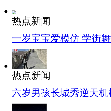
热点新闻
一岁宝宝爱模仿 学街
热点新闻
六岁男孩长城秀逆天机