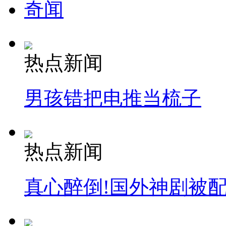
奇闻
热点新闻
男孩错把电推当梳子
热点新闻
真心醉倒!国外神剧被