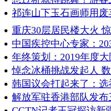
祁连山下玉石画师用废
重庆30层居民楼大火
中国疾控中心专家：203
年终策划：2019年度大陆
悼念冰桶挑战发起人 数百
韩国议会打起来了：选举
解放军驻香港部队发布三
CGTN记者王冠探访新疆