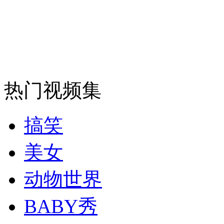
安徽一实载49人客车翻车
走！跟着总书记去植树
热门视频集
消防员救轻生者
花炮节热闹非凡
减压"枕头大战"
搞笑
美女
纽约上演“枕头大战”
动物世界
BABY秀
司机酒驾遇交警 急速倒车逃窜