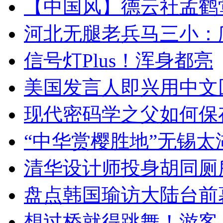
【中国风】德云社孟鹤
河北无腿老兵马三小：爬
信号灯Plus！浑身都亮
美国发言人即兴用中文
现代密码学之父如何保
“中华赏樱胜地”无锡
清华设计师投身胡同厕
盘点韩国瑜访大陆台前
想过桥就得跳舞！游客