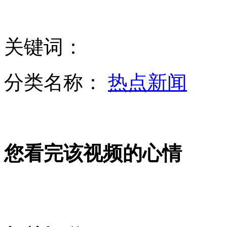
四川达州一载人大客车坠百米悬崖
关键词：
"小悦悦事件"肇事司机获刑两年半
分类名称：
热点新闻
肯德基对“速生鸡”三缄其口
您看完该视频的心情
美枪击案学生家长追忆遇难老师