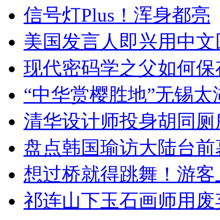
信号灯Plus！浑身都亮
美国发言人即兴用中文
现代密码学之父如何保
“中华赏樱胜地”无锡
清华设计师投身胡同厕
盘点韩国瑜访大陆台前
想过桥就得跳舞！游客
祁连山下玉石画师用废