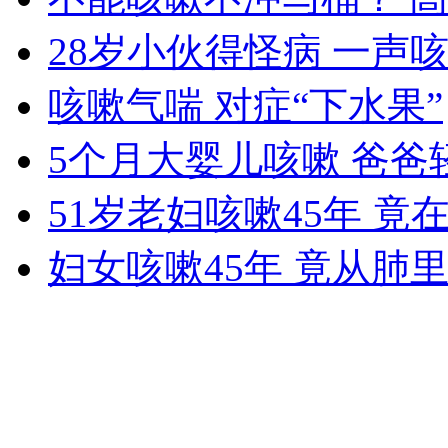
无痛分娩是否安全 医生回应
28岁小伙得怪病 一声
咳嗽气喘 对症“下水果”
外交部：反对强权政治霸凌主义
5个月大婴儿咳嗽 爸爸
外交部：有关国家言论片面不公正
51岁老妇咳嗽45年 
妇女咳嗽45年 竟从肺
安徽一实载49人客车翻车
走！跟着总书记去植树