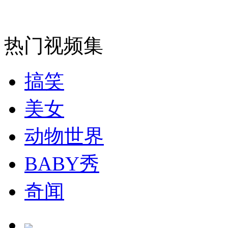
消防员救轻生者
花炮节热闹非凡
减压"枕头大战"
热门视频集
纽约上演“枕头大战”
搞笑
司机酒驾遇交警 急速倒车逃窜
美女
动物世界
BABY秀
奇闻