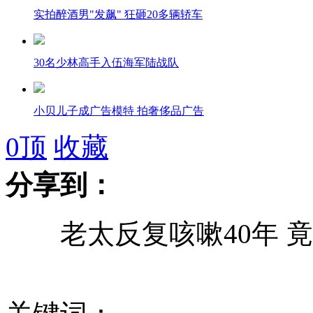
实拍醉酒男"发飙" 狂砸20多辆轿车
30名少林高手入伍海军陆战队
小贝儿子成广告模特 拍奢侈品广告
0
顶
收藏
分享到：
六和鸡曾连续两年8次被检不合格
老太反复咳嗽40年 竟
饶日飞行俄罗斯战机尚神秘