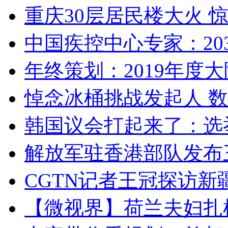
重庆30层居民楼大火
中国疾控中心专家：203
年终策划：2019年度大陆
悼念冰桶挑战发起人 数百
韩国议会打起来了：选举
解放军驻香港部队发布三
CGTN记者王冠探访新疆
【微视界】荷兰夫妇扎根青