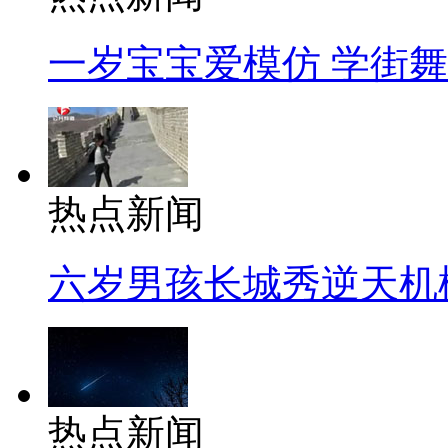
一岁宝宝爱模仿 学街
热点新闻
六岁男孩长城秀逆天机
热点新闻