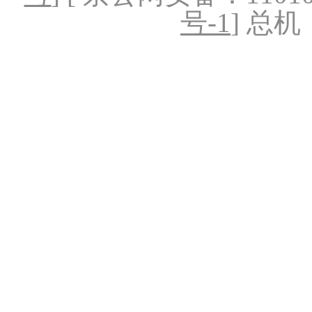
号-1
] 总机：