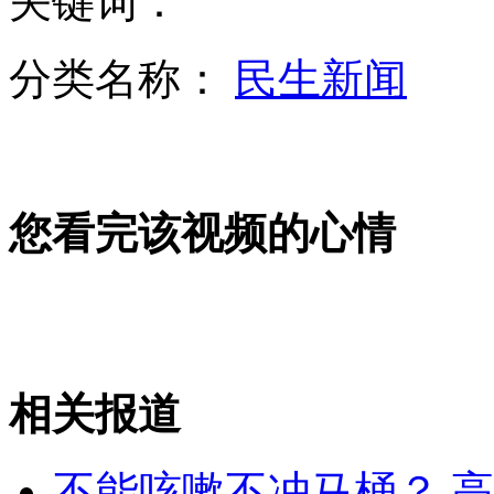
关键词：
广东又一内衣厂发生火灾 伤亡不明
分类名称：
民生新闻
俄轰炸机战斗机多次逼近日本领空
您看完该视频的心情
湄公河惨案：糯康幕后指挥劫船杀人
山西运城恶犬咬伤多人 警民合力深夜将其击毙
相关报道
女孩北京地铁殴打老人 痛下狠手拳打脚踢
不能咳嗽不冲马桶？ 