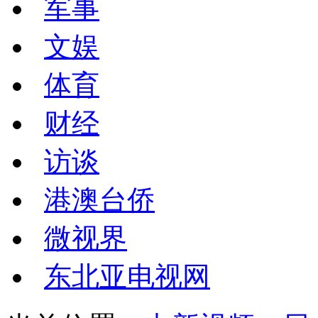
军事
文娱
体育
财经
访谈
港澳台侨
微视界
东北亚电视网