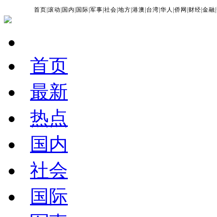
首页
|
滚动
|
国内
|
国际
|
军事
|
社会
|
地方
|
港澳
|
台湾
|
华人
|
侨网
|
财经
|
金融
|
首页
最新
热点
国内
社会
国际