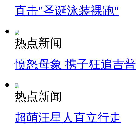
直击"圣诞泳装裸跑"
热点新闻
愤怒母象 携子狂追吉
热点新闻
超萌汪星人直立行走