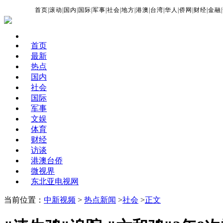
首页
|
滚动
|
国内
|
国际
|
军事
|
社会
|
地方
|
港澳
|
台湾
|
华人
|
侨网
|
财经
|
金融
|
首页
最新
热点
国内
社会
国际
军事
文娱
体育
财经
访谈
港澳台侨
微视界
东北亚电视网
当前位置：
中新视频
>
热点新闻
>
社会
>
正文