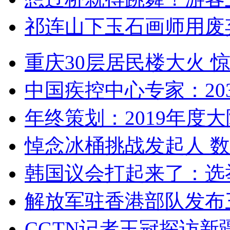
祁连山下玉石画师用废
重庆30层居民楼大火
中国疾控中心专家：203
年终策划：2019年度大陆
悼念冰桶挑战发起人 数百
韩国议会打起来了：选举
解放军驻香港部队发布三
CGTN记者王冠探访新疆