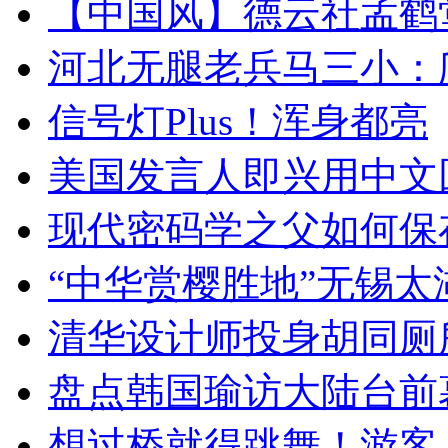
【中国风】德云社孟鹤
河北无腿老兵马三小：爬
信号灯Plus！浑身都亮
美国发言人即兴用中文
现代密码学之父如何保
“中华赏樱胜地”无锡
清华设计师投身胡同厕
盘点韩国瑜访大陆台前
想过桥就得跳舞！游客