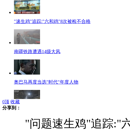
"速生鸡"追踪:"六和鸡"8次被检不合格
南疆铁路遭遇14级大风
奥巴马再度当选"时代"年度人物
0
顶
收藏
分享到：
山东"问题速生鸡"企业停产整改
"问题速生鸡"追踪:"六