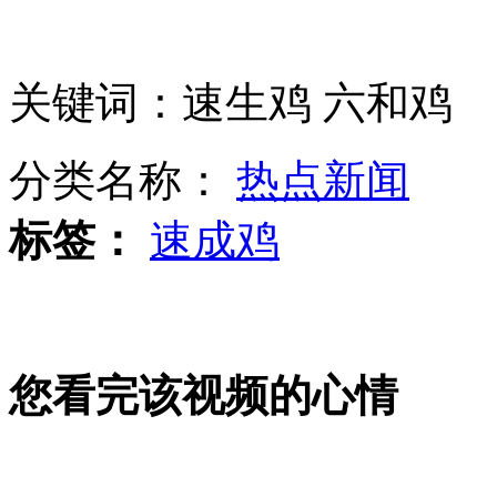
细枝末节记录湄公河惨案真相
关键词：速生鸡 六和鸡
俄轰炸机饶日飞 日紧急出动战斗机
分类名称：
热点新闻
标签：
速成鸡
俄罗斯三大舰队将齐聚叙海岸
您看完该视频的心情
朝媒很少提及韩国大选候选人