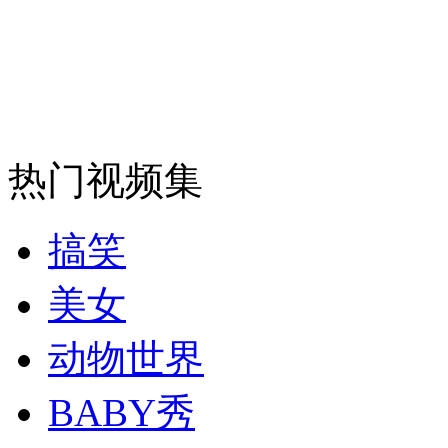
安徽一实载49人客车翻车
走！跟着总书记去植树
热门视频集
消防员救轻生者
花炮节热闹非凡
减压"枕头大战"
搞笑
美女
纽约上演“枕头大战”
动物世界
BABY秀
司机酒驾遇交警 急速倒车逃窜