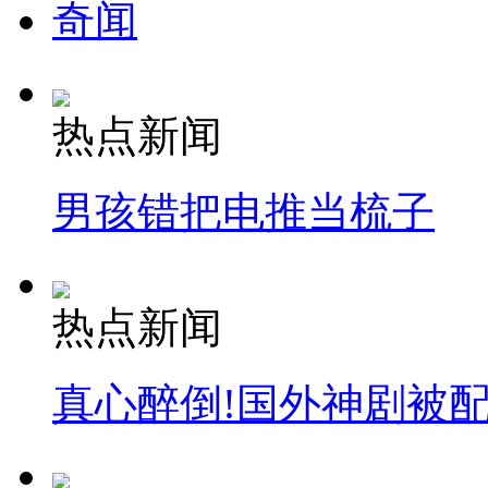
奇闻
热点新闻
男孩错把电推当梳子
热点新闻
真心醉倒!国外神剧被