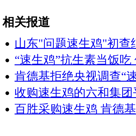
垃圾箱现红色标语:严谨人畜入内
相关报道
山西运城恶犬咬伤多人 警民合力深夜将其击毙
山东"问题速生鸡"初查
“速生鸡”抗生素当饭吃
女孩北京地铁殴打老人 痛下狠手拳打脚踢
肯德基拒绝央视调查“速
无痛分娩是否安全 医生回应
收购速生鸡的六和集团
外交部：反对强权政治霸凌主义
百胜采购速生鸡 肯德
外交部：有关国家言论片面不公正