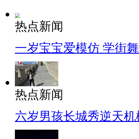
热点新闻
一岁宝宝爱模仿 学街
热点新闻
六岁男孩长城秀逆天机