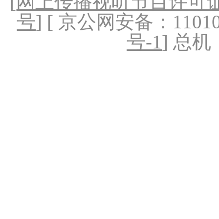
[
网上传播视听节目许可证（
号
] [ 京公网安备：1101020
号-1
] 总机：