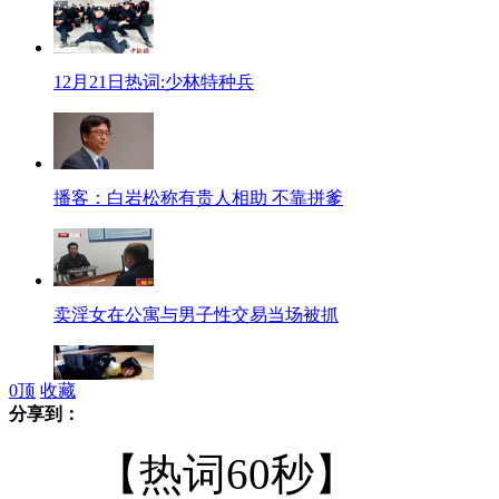
12月21日热词:少林特种兵
播客：白岩松称有贵人相助 不靠拼爹
卖淫女在公寓与男子性交易当场被抓
0
顶
收藏
分享到：
柳岩捆绑SM诱惑 眼神可怜
【热词60秒】