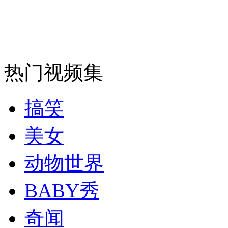
走！跟着总书记去植树
热门视频集
消防员救轻生者
花炮节热闹非凡
减压"枕头大战"
搞笑
美女
纽约上演“枕头大战”
动物世界
司机酒驾遇交警 急速倒车逃窜
BABY秀
奇闻