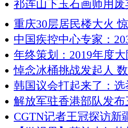
祁连山下玉石画师用废
重庆30层居民楼大火
中国疾控中心专家：203
年终策划：2019年度大陆
悼念冰桶挑战发起人 数百
韩国议会打起来了：选举
解放军驻香港部队发布三
CGTN记者王冠探访新疆