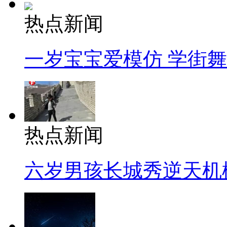
热点新闻
一岁宝宝爱模仿 学街
热点新闻
六岁男孩长城秀逆天机