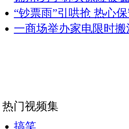
“钞票雨”引哄抢 热心保
一商场举办家电限时搬
走！跟着总书记去植树
消防员救轻生者
花炮节热闹非凡
减压"枕头大战"
纽约上演“枕头大战”
司机酒驾遇交警 急速倒车逃窜
热门视频集
搞笑