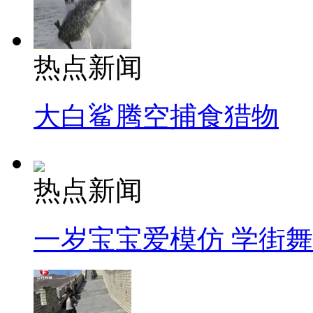
热点新闻
大白鲨腾空捕食猎物
热点新闻
一岁宝宝爱模仿 学街