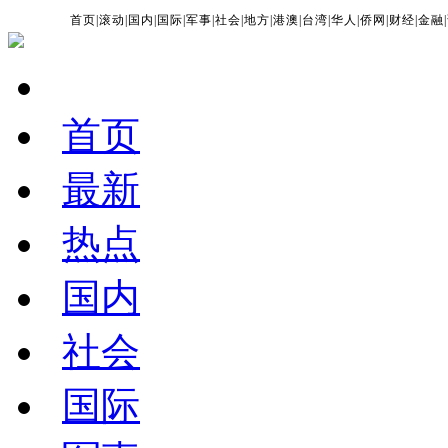
首页
|
滚动
|
国内
|
国际
|
军事
|
社会
|
地方
|
港澳
|
台湾
|
华人
|
侨网
|
财经
|
金融
|
首页
最新
热点
国内
社会
国际