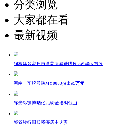
分类浏览
大家都在看
最新视频
阿根廷多家超市遭蒙面暴徒哄抢 8名华人被抢
河南一车牌号豫MY8888拍出95万元
陈光标微博晒亿元现金堆砌钱山
城管铁棍围殴残疾店主夫妻