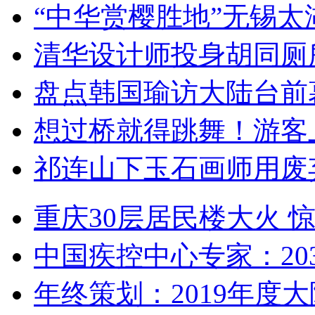
“中华赏樱胜地”无锡
清华设计师投身胡同厕
盘点韩国瑜访大陆台前
想过桥就得跳舞！游客
祁连山下玉石画师用废
重庆30层居民楼大火
中国疾控中心专家：203
年终策划：2019年度大陆