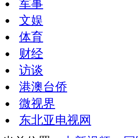
军事
文娱
体育
财经
访谈
港澳台侨
微视界
东北亚电视网