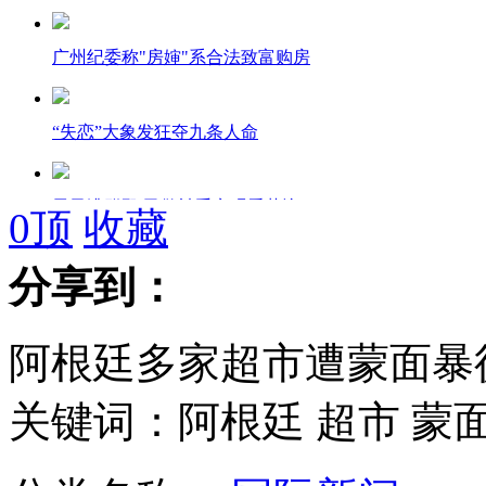
广州纪委称"房婶"系合法致富购房
“失恋”大象发狂夺九条人命
男子遭群殴 民警袖手旁观看惹恼
0
顶
收藏
分享到：
爆笑：当《甩葱歌》遇到《忐忑》
阿根廷多家超市遭蒙面暴
英国4岁小话痨讲圣诞故事爆红网络
关键词：阿根廷 超市 蒙
北京降雪致晚高峰全年最堵