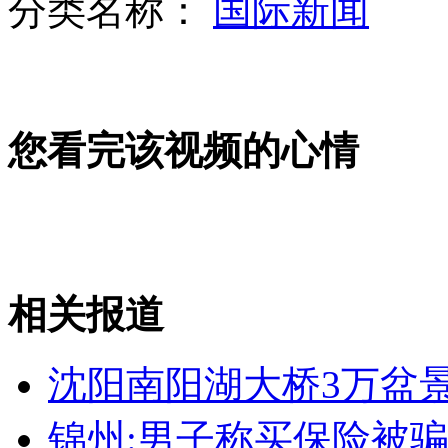
分类名称：
国际新闻
山西运城恶犬咬伤多人 警民合力深夜将其击毙
女孩北京地铁殴打老人 痛下狠手拳打脚踢
您看完该视频的心情
无痛分娩是否安全 医生回应
外交部：反对强权政治霸凌主义
相关报道
外交部：有关国家言论片面不公正
沈阳南阳湖大桥3万盆
锦州:男子称买保险被骗
安徽一实载49人客车翻车