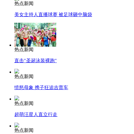
热点新闻
美女主持人直播球赛 被足球砸中脑袋
热点新闻
直击"圣诞泳装裸跑"
热点新闻
愤怒母象 携子狂追吉普车
热点新闻
超萌汪星人直立行走
热点新闻