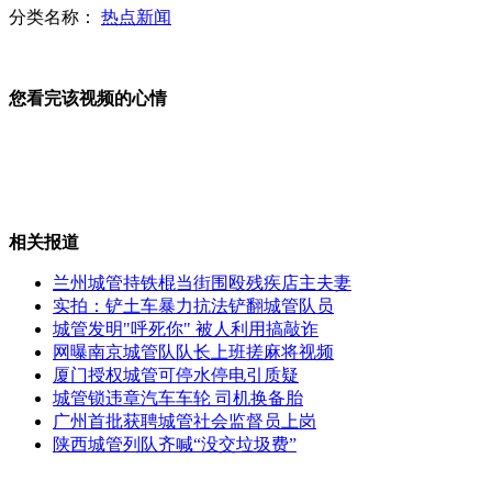
分类名称：
热点新闻
央视主播呼吁"晒一晒"公路罚款账本
您看完该视频的心情
罚款花样翻新 信阳出手超载"月票"
相关报道
兰州城管持铁棍当街围殴残疾店主夫妻
实拍：铲土车暴力抗法铲翻城管队员
罚款花样翻新 信阳出手超载"月票"
城管发明"呼死你" 被人利用搞敲诈
网曝南京城管队队长上班搓麻将视频
厦门授权城管可停水停电引质疑
山西运城恶犬咬伤多人 警民合力深夜将其击毙
城管锁违章汽车车轮 司机换备胎
广州首批获聘城管社会监督员上岗
陕西城管列队齐喊“没交垃圾费”