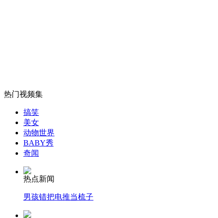
女孩北京地铁殴打老人 痛下狠手拳打脚踢
无痛分娩是否安全 医生回应
外交部：反对强权政治霸凌主义
热门视频集
外交部：有关国家言论片面不公正
搞笑
美女
动物世界
BABY秀
奇闻
安徽一实载49人客车翻车
热点新闻
男孩错把电推当梳子
走！跟着总书记去植树