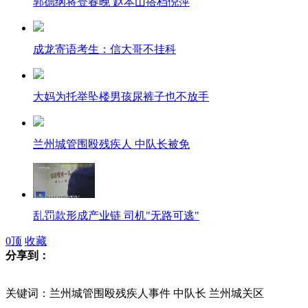
郭德纲将登春晚 赵本山搭档倪萍
成龙寄语考生：信大哥不挂科
大妈为托举坠楼男孩尿裤子也不放手
兰州城管围殴残疾人 中队长被免
乱罚款形成产业链 司机"无路可逃"
0
顶
收藏
分享到：
或笑或咆哮 交警"多张脸"收黑钱
关键词：兰州城管围殴残疾人事件 中队长 兰州城关区