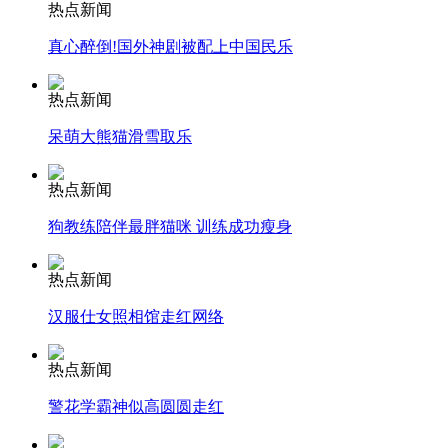
热点新闻
真心醉倒!国外神剧被配上中国民乐
消防员救轻生者
花炮节热闹非凡
减压"枕头大战"
热点新闻
呆萌大熊猫滑雪取乐
纽约上演“枕头大战”
热点新闻
狗教练陪伴最胖猫咪 训练成功瘦身
司机酒驾遇交警 急速倒车逃窜
热点新闻
汉服仕女照相馆走红网络
热点新闻
警花学霸神似高圆圆走红