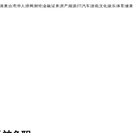
港澳
|
台湾
|
华人
|
侨网
|
财经
|
金融
|
证券
|
房产
|
能源
|
IT
|
汽车
|
游戏
|
文化
|
娱乐
|
体育
|
健康