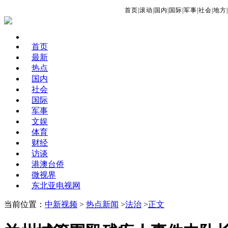
首页
|
滚动
|
国内
|
国际
|
军事
|
社会
|
地方
|
首页
最新
热点
国内
社会
国际
军事
文娱
体育
财经
访谈
港澳台侨
微视界
东北亚电视网
当前位置：
中新视频
>
热点新闻
>
法治
>
正文