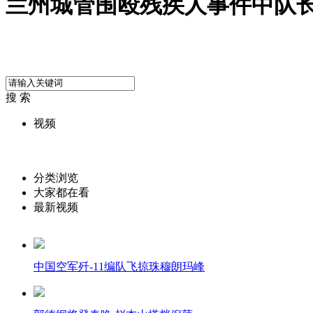
兰州城管围殴残疾人事件中队
搜 索
视频
分类浏览
大家都在看
最新视频
中国空军歼-11编队飞掠珠穆朗玛峰