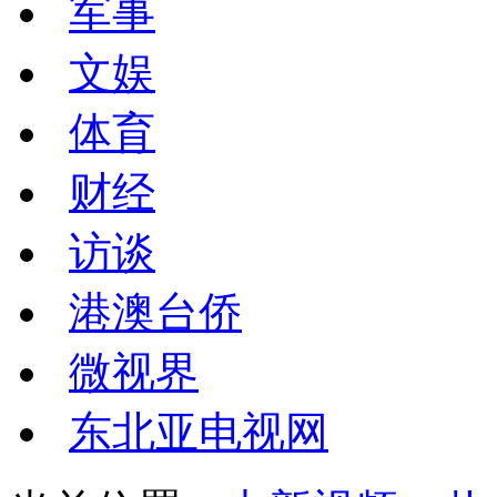
军事
文娱
体育
财经
访谈
港澳台侨
微视界
东北亚电视网