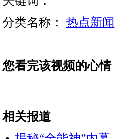
关键词：
分类名称：
热点新闻
中国式大片：励志大片——莫言
男子因被扣500元怒烧工厂致14人死
您看完该视频的心情
山西运城恶犬咬伤多人 警民合力深夜将其击毙
相关报道
女孩北京地铁殴打老人 痛下狠手拳打脚踢
揭秘“全能神”内幕
无痛分娩是否安全 医生回应