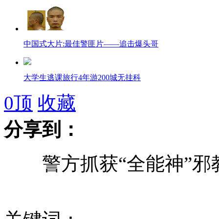
中国式大片:最佳警匪片——追击爆头哥
大学生逃课旅行4年游200城无挂科
0
顶
收藏
曝员工垃圾里捞辣椒做麻辣香锅
分享到：
警方抓获“全能神”邪教
美租瑞典潜艇作为假想敌应对中国
俄媒:俄为越南建造的首艘潜艇试航