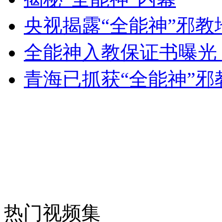
央视揭露“全能神”邪
外交部：反对强权政治霸凌主义
全能神入教保证书曝光
外交部：有关国家言论片面不公正
青海已抓获“全能神”邪
安徽一实载49人客车翻车
走！跟着总书记去植树
消防员救轻生者
花炮节热闹非凡
减压"枕头大战"
热门视频集