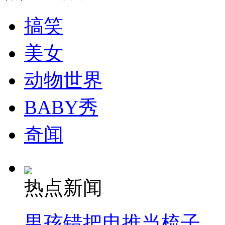
搞笑
纽约上演“枕头大战”
美女
动物世界
司机酒驾遇交警 急速倒车逃窜
BABY秀
奇闻
热点新闻
男孩错把电推当梳子