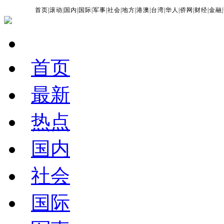
首页
|
滚动
|
国内
|
国际
|
军事
|
社会
|
地方
|
港澳
|
台湾
|
华人
|
侨网
|
财经
|
金融
|
首页
最新
热点
国内
社会
国际