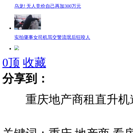
乌龙! 无人竞价自己再加300万元
实拍肇事女司机骂交警流氓后狂咬人
实拍女司机撞人后逃逸咬伤民警手指
0
顶
收藏
分享到：
野生东北虎袭击羊圈吃掉牧羊犬
重庆地产商租直升机
中国飞机巡航钓鱼岛 日八战机出动