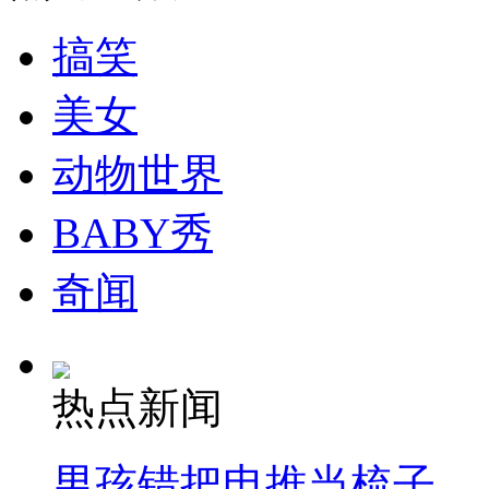
消防员救轻生者
花炮节热闹非凡
减压"枕头大战"
搞笑
美女
纽约上演“枕头大战”
动物世界
司机酒驾遇交警 急速倒车逃窜
BABY秀
奇闻
热点新闻
男孩错把电推当梳子