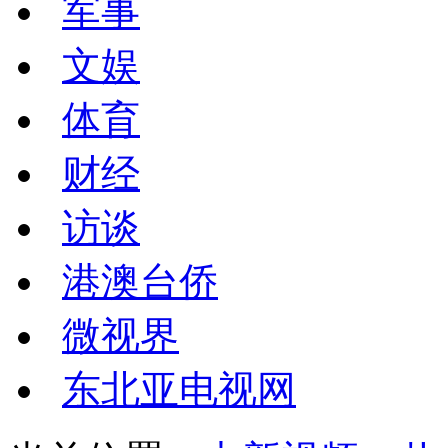
军事
文娱
体育
财经
访谈
港澳台侨
微视界
东北亚电视网