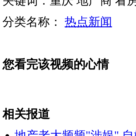
关键词：重庆 地产商 看
美国“控枪潮”引发“购枪热”
分类名称：
热点新闻
监拍"黑衣男"为1元钱狂殴公交司机
您看完该视频的心情
中国式大片:热血大片——钓鱼岛之争
山西运城恶犬咬伤多人 警民合力深夜将其击毙
相关报道
女孩北京地铁殴打老人 痛下狠手拳打脚踢
地产老大频频"涉娱" 