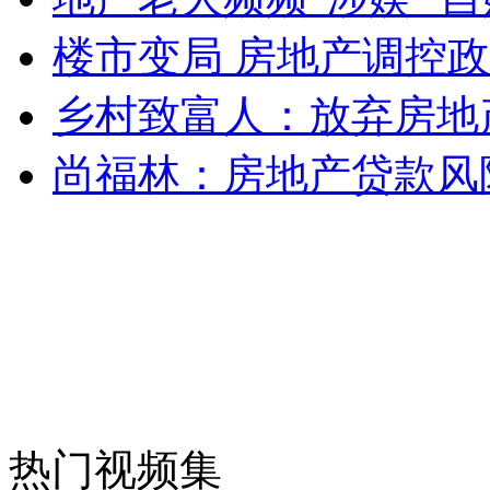
无痛分娩是否安全 医生回应
楼市变局 房地产调控
乡村致富人：放弃房地
外交部：反对强权政治霸凌主义
尚福林：房地产贷款风
外交部：有关国家言论片面不公正
安徽一实载49人客车翻车
走！跟着总书记去植树
热门视频集