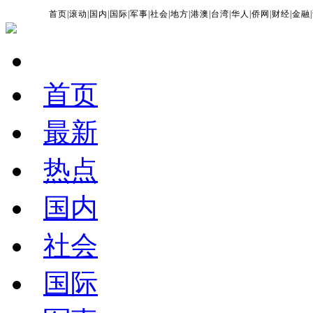
首页
|
滚动
|
国内
|
国际
|
军事
|
社会
|
地方
|
港澳
|
台湾
|
华人
|
侨网
|
财经
|
金融
|
首页
最新
热点
国内
社会
国际