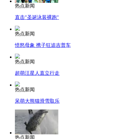
热点新闻
直击"圣诞泳装裸跑"
热点新闻
愤怒母象 携子狂追吉普车
热点新闻
超萌汪星人直立行走
热点新闻
呆萌大熊猫滑雪取乐
热点新闻