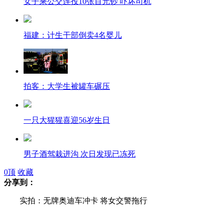
女子乘公交连投10张百元钞 吓坏司机
福建：计生干部倒卖4名婴儿
拍客：大学生被罐车碾压
一只大猩猩喜迎56岁生日
男子酒驾栽进沟 次日发现已冻死
0
顶
收藏
分享到：
江西贵溪肇事司机驾龄一年 为赶时间超载
实拍：无牌奥迪车冲卡 将女交警拖行