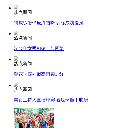
纽约上演“枕头大战”
热点新闻
狗教练陪伴最胖猫咪 训练成功瘦身
司机酒驾遇交警 急速倒车逃窜
热点新闻
汉服仕女照相馆走红网络
热点新闻
警花学霸神似高圆圆走红
热点新闻
美女主持人直播球赛 被足球砸中脑袋