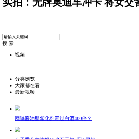
实拍：无牌奥迪车冲卡 将女交
搜 索
视频
分类浏览
大家都在看
最新视频
网曝酱油醋塑化剂毒过白酒400倍？