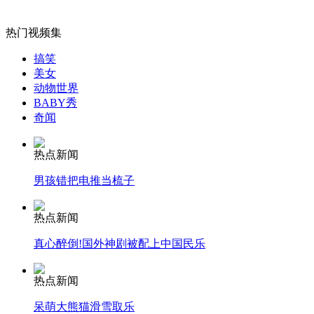
外交部：反对强权政治霸凌主义
热门视频集
外交部：有关国家言论片面不公正
搞笑
美女
动物世界
BABY秀
奇闻
安徽一实载49人客车翻车
热点新闻
男孩错把电推当梳子
走！跟着总书记去植树
热点新闻
真心醉倒!国外神剧被配上中国民乐
消防员救轻生者
花炮节热闹非凡
减压"枕头大战"
热点新闻
呆萌大熊猫滑雪取乐