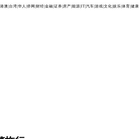
港澳
|
台湾
|
华人
|
侨网
|
财经
|
金融
|
证券
|
房产
|
能源
|
IT
|
汽车
|
游戏
|
文化
|
娱乐
|
体育
|
健康