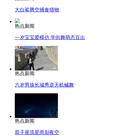
大白鲨腾空捕食猎物
热点新闻
一岁宝宝爱模仿 学街舞萌态百出
热点新闻
六岁男孩长城秀逆天机械舞
热点新闻
双子座流星雨划夜空