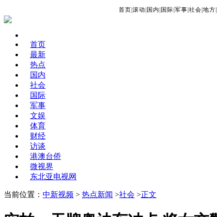
首页
|
滚动
|
国内
|
国际
|
军事
|
社会
|
地方
|
首页
最新
热点
国内
社会
国际
军事
文娱
体育
财经
访谈
港澳台侨
微视界
东北亚电视网
当前位置：
中新视频
>
热点新闻
>
社会
>
正文