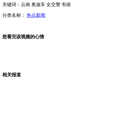
江西致11儿童死事故司机是幼儿园长
关键词：云南 奥迪车 女交警 韦禧
分类名称：
热点新闻
网传酱油含大量塑化剂
您看完该视频的心情
江西公布幼儿园校车坠水伤亡儿童名单
山西运城恶犬咬伤多人 警民合力深夜将其击毙
相关报道
女孩北京地铁殴打老人 痛下狠手拳打脚踢
无痛分娩是否安全 医生回应