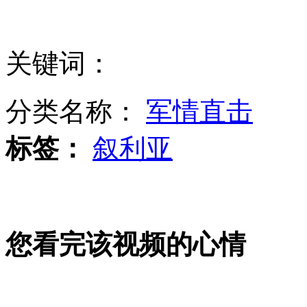
"准生证"被戏称"史上最难办的证件"
关键词：
许艺娜淘汰张赫宣引争议
分类名称：
军情直击
标签：
叙利亚
实拍五月天成员怪兽跌落舞台
您看完该视频的心情
北京地铁口黑车猖狂 城管熟视无睹