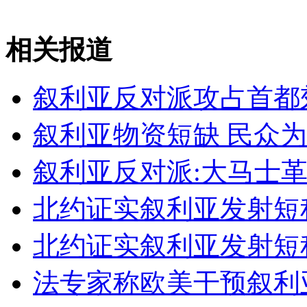
成龙为拍《十二生肖》伤痕累累
相关报道
山西运城恶犬咬伤多人 警民合力深夜将其击毙
叙利亚反对派攻占首都
叙利亚物资短缺 民众
女孩北京地铁殴打老人 痛下狠手拳打脚踢
叙利亚反对派:大马士
无痛分娩是否安全 医生回应
北约证实叙利亚发射短
外交部：反对强权政治霸凌主义
北约证实叙利亚发射短
外交部：有关国家言论片面不公正
法专家称欧美干预叙利