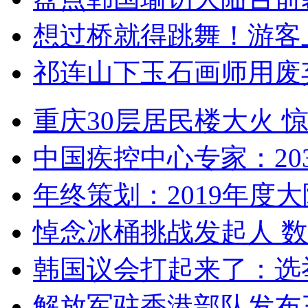
想过桥就得跳舞！游客
祁连山下玉石画师用废
重庆30层居民楼大火
中国疾控中心专家：203
年终策划：2019年度大陆
悼念冰桶挑战发起人 数百
韩国议会打起来了：选举
解放军驻香港部队发布三