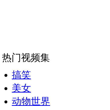
安徽一实载49人客车翻车
走！跟着总书记去植树
热门视频集
消防员救轻生者
花炮节热闹非凡
减压"枕头大战"
搞笑
纽约上演“枕头大战”
美女
动物世界
司机酒驾遇交警 急速倒车逃窜