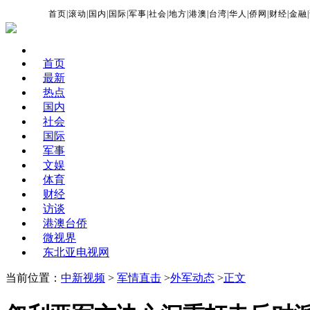
首页
|
滚动
|
国内
|
国际
|
军事
|
社会
|
地方
|
港澳
|
台湾
|
华人
|
侨网
|
财经
|
金融
|
首页
最新
热点
国内
社会
国际
军事
文娱
体育
财经
访谈
港澳台侨
微视界
东北亚电视网
当前位置：
中新视频
>
军情直击
>
外军动态
>
正文