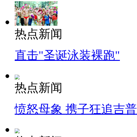
热点新闻
直击"圣诞泳装裸跑"
热点新闻
愤怒母象 携子狂追吉