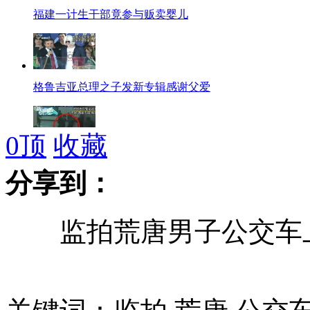
福建一计生干部竟参与贩卖婴儿
格鲁吉亚总理之子发新专辑感谢父爱
0
顶
收藏
地铁乘客伸脚绊倒逃犯助警察擒贼
分享到：
监拍荒唐男子公交车
洽洽瓜子遭遇"香精门"
记者调查:黑车停警亭旁公安熟视无睹