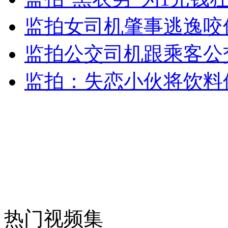
女孩北京地铁殴打老人 痛下狠手拳打脚踢
监拍女司机肇事逃逸咬
监拍公交司机跟乘客公
无痛分娩是否安全 医生回应
监拍：失恋小伙将饮料
外交部：反对强权政治霸凌主义
外交部：有关国家言论片面不公正
安徽一实载49人客车翻车
热门视频集