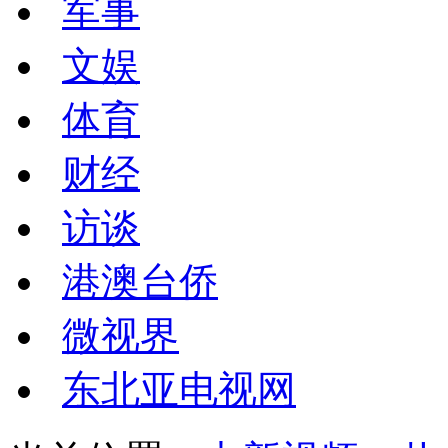
军事
文娱
体育
财经
访谈
港澳台侨
微视界
东北亚电视网