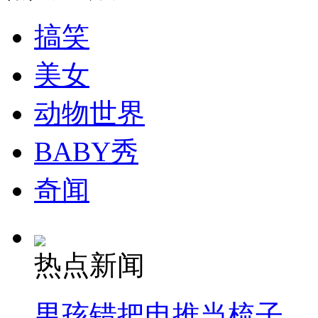
走！跟着总书记去植树
搞笑
消防员救轻生者
花炮节热闹非凡
减压"枕头大战"
美女
动物世界
纽约上演“枕头大战”
BABY秀
奇闻
司机酒驾遇交警 急速倒车逃窜
热点新闻
男孩错把电推当梳子