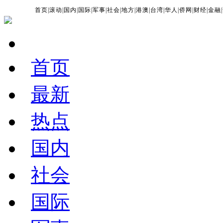
首页
|
滚动
|
国内
|
国际
|
军事
|
社会
|
地方
|
港澳
|
台湾
|
华人
|
侨网
|
财经
|
金融
|
首页
最新
热点
国内
社会
国际