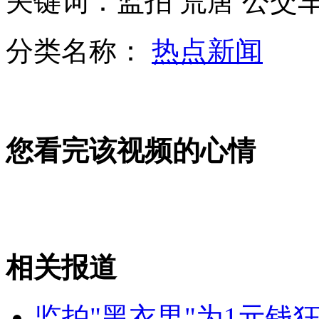
关键词：监拍 荒唐 公交
分类名称：
热点新闻
走失的小猴子爱上守候身边白鸽
您看完该视频的心情
印度总理辛格呼吁抗议民众冷静
印持续大规模抗议引发警民肢体冲突
相关报道
山西运城恶犬咬伤多人 警民合力深夜将其击毙
监拍"黑衣男"为1元钱