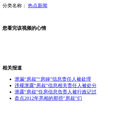
分类名称：
热点新闻
民警解救脐带未脱落的被拐婴儿
您看完该视频的心情
缅甸客机迫降致2人死11人伤
实拍日新任驻华大使木寺昌人抵京
相关报道
泄漏“房叔”“房婶”信息责任人被处理
违规泄露“房叔”信息相关责任人被处分
车主爱车被套牌 “李鬼”先报警
泄露“房叔”住房信息负责人被行政记过
盘点2012年亮相的那些"房叔"们
山西运城恶犬咬伤多人 警民合力深夜将其击毙