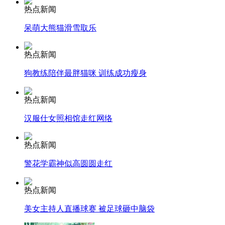
热点新闻
消防员救轻生者
花炮节热闹非凡
减压"枕头大战"
呆萌大熊猫滑雪取乐
热点新闻
狗教练陪伴最胖猫咪 训练成功瘦身
纽约上演“枕头大战”
热点新闻
司机酒驾遇交警 急速倒车逃窜
汉服仕女照相馆走红网络
热点新闻
警花学霸神似高圆圆走红
热点新闻
美女主持人直播球赛 被足球砸中脑袋