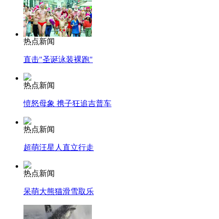
热点新闻
直击"圣诞泳装裸跑"
热点新闻
愤怒母象 携子狂追吉普车
热点新闻
超萌汪星人直立行走
热点新闻
呆萌大熊猫滑雪取乐