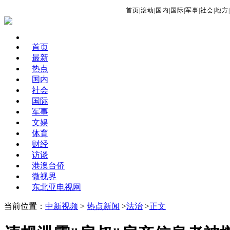
首页
|
滚动
|
国内
|
国际
|
军事
|
社会
|
地方
|
首页
最新
热点
国内
社会
国际
军事
文娱
体育
财经
访谈
港澳台侨
微视界
东北亚电视网
当前位置：
中新视频
>
热点新闻
>
法治
>
正文