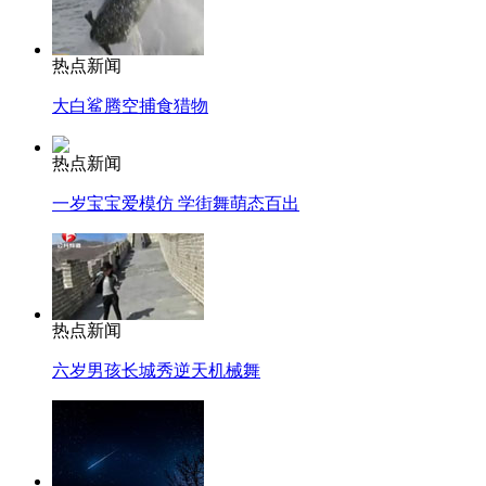
热点新闻
大白鲨腾空捕食猎物
热点新闻
一岁宝宝爱模仿 学街舞萌态百出
热点新闻
六岁男孩长城秀逆天机械舞