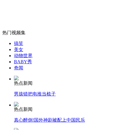
女孩北京地铁殴打老人 痛下狠手拳打脚踢
无痛分娩是否安全 医生回应
热门视频集
外交部：反对强权政治霸凌主义
搞笑
美女
动物世界
BABY秀
外交部：有关国家言论片面不公正
奇闻
热点新闻
安徽一实载49人客车翻车
男孩错把电推当梳子
热点新闻
真心醉倒!国外神剧被配上中国民乐
走！跟着总书记去植树