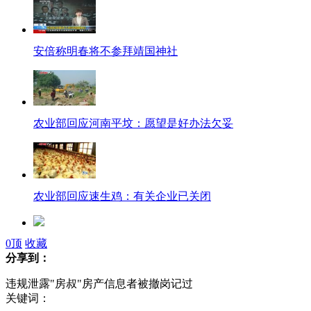
安倍称明春将不参拜靖国神社
农业部回应河南平坟：愿望是好办法欠妥
农业部回应速生鸡：有关企业已关闭
0
顶
收藏
江西校车坠河 司机描述事发始末
分享到：
违规泄露"房叔"房产信息者被撤岗记过
印度示威变骚乱 警方射杀一名记者
关键词：