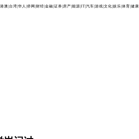
港澳
|
台湾
|
华人
|
侨网
|
财经
|
金融
|
证券
|
房产
|
能源
|
IT
|
汽车
|
游戏
|
文化
|
娱乐
|
体育
|
健康