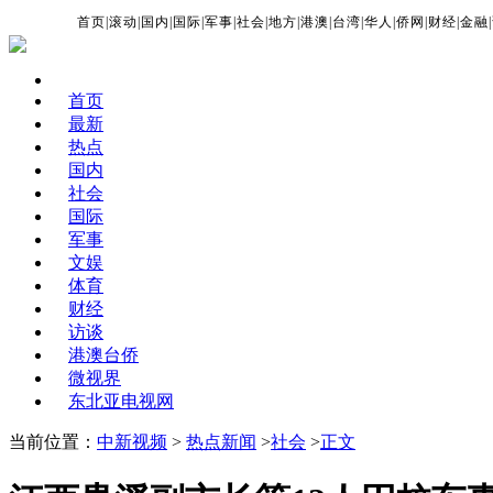
首页
|
滚动
|
国内
|
国际
|
军事
|
社会
|
地方
|
港澳
|
台湾
|
华人
|
侨网
|
财经
|
金融
|
首页
最新
热点
国内
社会
国际
军事
文娱
体育
财经
访谈
港澳台侨
微视界
东北亚电视网
当前位置：
中新视频
>
热点新闻
>
社会
>
正文