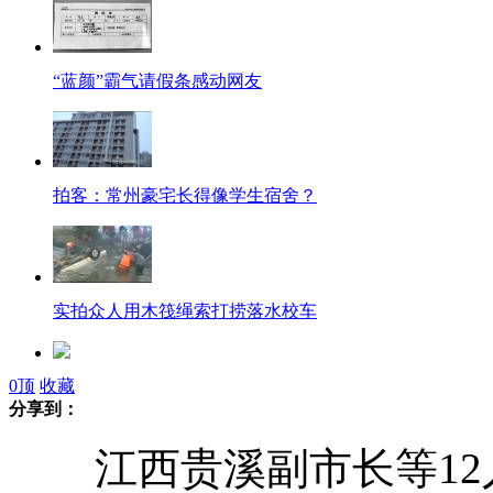
“蓝颜”霸气请假条感动网友
拍客：常州豪宅长得像学生宿舍？
实拍众人用木筏绳索打捞落水校车
0
顶
收藏
贵溪副市长等12人因校车事故被停职
分享到：
江西贵溪副市长等12
美女城管干部开车捡垃圾