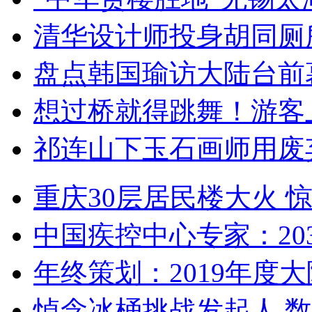
清华设计师投身胡同厕
盘点韩国瑜访大陆台前
想过桥就得跳舞！游客
祁连山下玉石画师用废
重庆30层居民楼大火
中国疾控中心专家：203
年终策划：2019年度大陆
悼念冰桶挑战发起人 数百