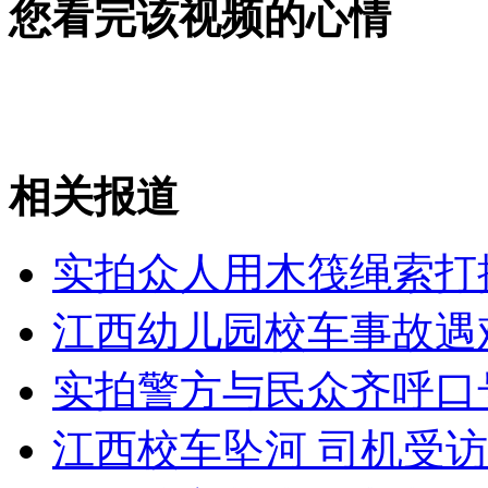
您看完该视频的心情
女孩北京地铁殴打老人 痛下狠手拳打脚踢
无痛分娩是否安全 医生回应
相关报道
外交部：反对强权政治霸凌主义
实拍众人用木筏绳索打
外交部：有关国家言论片面不公正
江西幼儿园校车事故遇
实拍警方与民众齐呼口
安徽一实载49人客车翻车
江西校车坠河 司机受