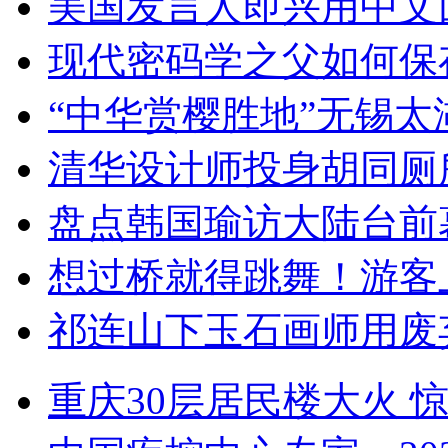
美国发言人即兴用中文
现代密码学之父如何保
“中华赏樱胜地”无锡
清华设计师投身胡同厕
盘点韩国瑜访大陆台前
想过桥就得跳舞！游客
祁连山下玉石画师用废
重庆30层居民楼大火