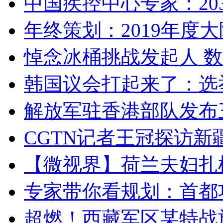
中国疾控中心专家：203
年终策划：2019年度大陆
悼念冰桶挑战发起人 数百
韩国议会打起来了：选举
解放军驻香港部队发布三
CGTN记者王冠探访新疆
【微视界】荷兰夫妇扎根青
专家带你看规划：首都功
超燃！西藏军区某特战