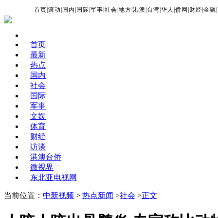
首页
|
滚动
|
国内
|
国际
|
军事
|
社会
|
地方
|
港澳
|
台湾
|
华人
|
侨网
|
财经
|
金融
|
首页
最新
热点
国内
社会
国际
军事
文娱
体育
财经
访谈
港澳台侨
微视界
东北亚电视网
当前位置：
中新视频
>
热点新闻
>
社会
>
正文