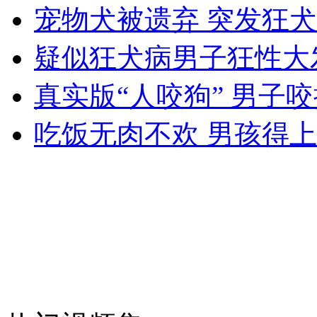
外交部：反对强权政治霸凌主义
宠物犬被遗弃 突发狂犬
疑似狂犬病男子狂性大
外交部：有关国家言论片面不公正
真实版“人咬狗” 男子
吃饭无肉不欢 男孩得
安徽一实载49人客车翻车
走！跟着总书记去植树
消防员救轻生者
花炮节热闹非凡
减压"枕头大战"