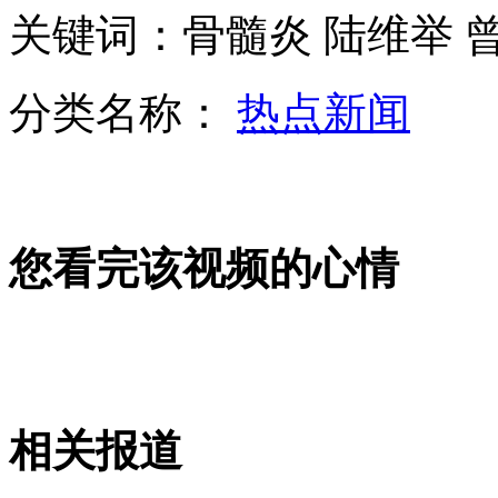
拍客：妻子带瘫痪丈夫公婆改嫁
关键词：骨髓炎 陆维举 
美公交安装监控系统 记录乘客谈话
分类名称：
热点新闻
实拍:地铁乘客绊倒逃犯 助警察擒拿
山西运城恶犬咬伤多人 警民合力深夜将其击毙
您看完该视频的心情
女孩北京地铁殴打老人 痛下狠手拳打脚踢
无痛分娩是否安全 医生回应
相关报道