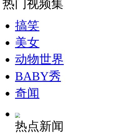
热门视频集
纽约上演“枕头大战”
搞笑
司机酒驾遇交警 急速倒车逃窜
美女
动物世界
BABY秀
奇闻
热点新闻