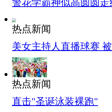
警花学霸神似高圆圆走
热点新闻
美女主持人直播球赛 
热点新闻
直击"圣诞泳装裸跑"