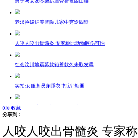
男子与女友吵架跳崖骨折被困山腰
老汉捡破烂养智障儿家中穷途四壁
人咬人咬出骨髓炎 专家称比动物咬伤可怕
红会汶川地震募款箱善款久未取发霉
实拍:女服务员穿睡衣"打趴"劫匪
实拍炒饭达人轻松玩转13只炒锅
0
顶
收藏
分享到：
人咬人咬出骨髓炎 专家