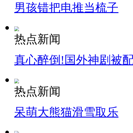
男孩错把电推当梳子
热点新闻
真心醉倒!国外神剧被
热点新闻
呆萌大熊猫滑雪取乐