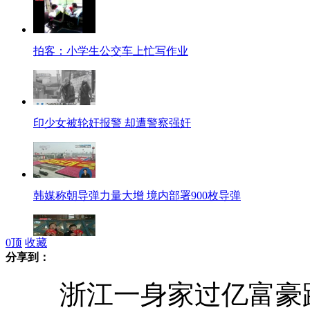
拍客：小学生公交车上忙写作业
印少女被轮奸报警 却遭警察强奸
韩媒称朝导弹力量大增 境内部署900枚导弹
0
顶
收藏
分享到：
十年间脑瘫兄弟义务献血50余次
浙江一身家过亿富豪