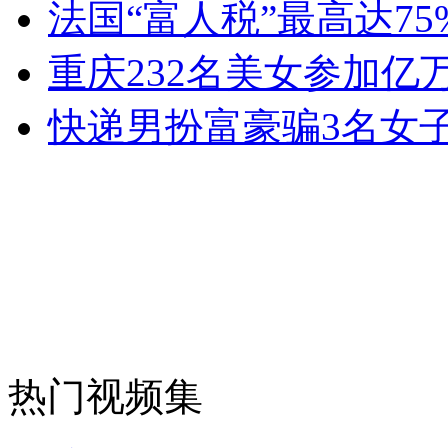
法国“富人税”最高达75
安徽一实载49人客车翻车
重庆232名美女参加亿
快递男扮富豪骗3名女
走！跟着总书记去植树
消防员救轻生者
花炮节热闹非凡
减压"枕头大战"
纽约上演“枕头大战”
热门视频集
司机酒驾遇交警 急速倒车逃窜