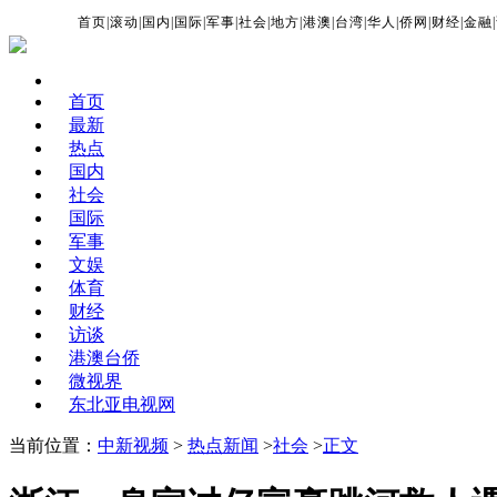
首页
|
滚动
|
国内
|
国际
|
军事
|
社会
|
地方
|
港澳
|
台湾
|
华人
|
侨网
|
财经
|
金融
|
首页
最新
热点
国内
社会
国际
军事
文娱
体育
财经
访谈
港澳台侨
微视界
东北亚电视网
当前位置：
中新视频
>
热点新闻
>
社会
>
正文