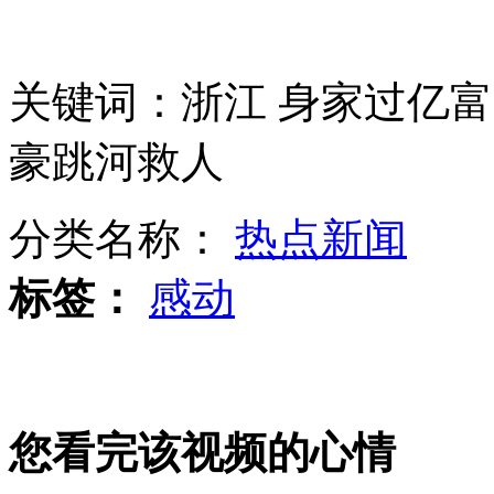
拍客：豪车男马路中央狂喝酒 飚车
关键词：浙江 身家过亿富
豪跳河救人
上海乔布斯蜡像揭幕 忠实果粉向偶像致敬
分类名称：
热点新闻
女孩伸脚打车遭拒 的哥称不会停车
标签：
感动
韩国单身汉挤爆相亲活动现场
您看完该视频的心情