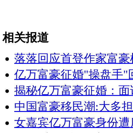
张柏芝被曝加盟《妈妈咪呀》
山西运城恶犬咬伤多人 警民合力深夜将其击毙
相关报道
落落回应首登作家富豪
女孩北京地铁殴打老人 痛下狠手拳打脚踢
亿万富豪征婚"操盘手"
无痛分娩是否安全 医生回应
揭秘亿万富豪征婚：面
外交部：反对强权政治霸凌主义
中国富豪移民潮:大多担
外交部：有关国家言论片面不公正
女嘉宾亿万富豪身份遭