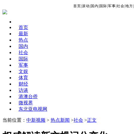
首页
|
滚动
|
国内
|
国际
|
军事
|
社会
|
地方
|
首页
最新
热点
国内
社会
国际
军事
文娱
体育
财经
访谈
港澳台侨
微视界
东北亚电视网
当前位置：
中新视频
>
热点新闻
>
社会
>
正文