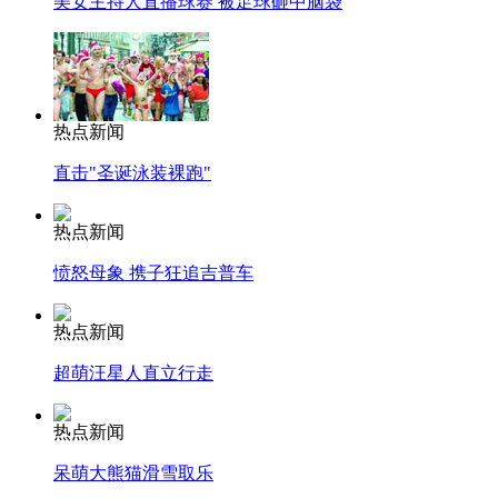
美女主持人直播球赛 被足球砸中脑袋
热点新闻
直击"圣诞泳装裸跑"
热点新闻
愤怒母象 携子狂追吉普车
热点新闻
超萌汪星人直立行走
热点新闻
呆萌大熊猫滑雪取乐