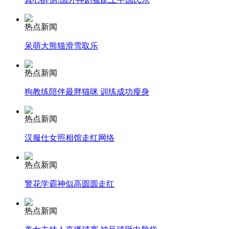
安徽一实载49人客车翻车
热点新闻
呆萌大熊猫滑雪取乐
热点新闻
走！跟着总书记去植树
狗教练陪伴最胖猫咪 训练成功瘦身
消防员救轻生者
花炮节热闹非凡
减压"枕头大战"
热点新闻
汉服仕女照相馆走红网络
热点新闻
纽约上演“枕头大战”
警花学霸神似高圆圆走红
司机酒驾遇交警 急速倒车逃窜
热点新闻