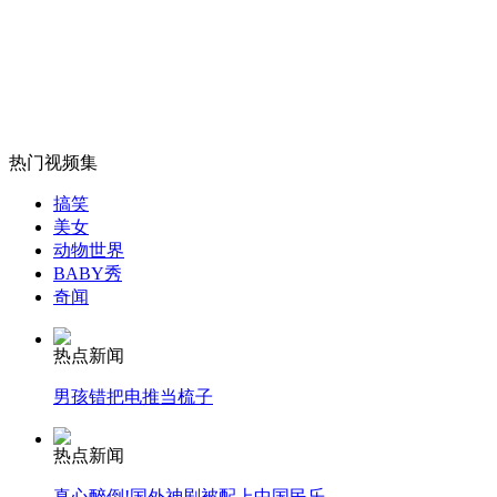
加州海滩出现大批鱿鱼尸体
山西运城恶犬咬伤多人 警民合力深夜将其击毙
热门视频集
搞笑
女孩北京地铁殴打老人 痛下狠手拳打脚踢
美女
动物世界
BABY秀
无痛分娩是否安全 医生回应
奇闻
热点新闻
外交部：反对强权政治霸凌主义
男孩错把电推当梳子
外交部：有关国家言论片面不公正
热点新闻
真心醉倒!国外神剧被配上中国民乐