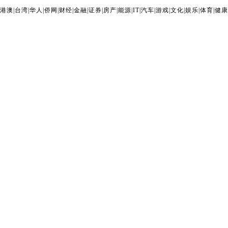
港澳
|
台湾
|
华人
|
侨网
|
财经
|
金融
|
证券
|
房产
|
能源
|
IT
|
汽车
|
游戏
|
文化
|
娱乐
|
体育
|
健康