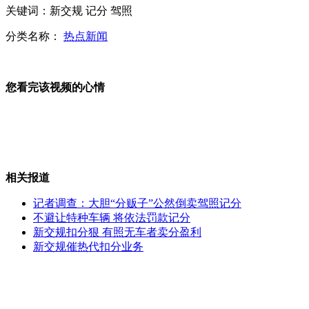
关键词：新交规 记分 驾照
四人得分过20 火箭爆冷大胜公牛
分类名称：
热点新闻
您看完该视频的心情
美老牌杂志<新闻周刊>停发印刷版
黑马止步 山东黄金不敌稠州银行
相关报道
记者调查：大胆“分贩子”公然倒卖驾照记分
不避让特种车辆 将依法罚款记分
新交规扣分狠 有照无车者卖分盈利
哈萨克斯坦一军用运输机坠毁致27人丧生
新交规催热代扣分业务