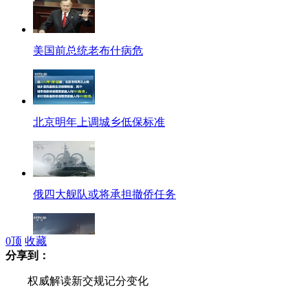
美国前总统老布什病危
北京明年上调城乡低保标准
俄四大舰队或将承担撤侨任务
0
顶
收藏
分享到：
美国大部分地区遭冬季风暴袭击
权威解读新交规记分变化