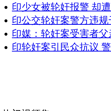
"好声音"学员歌浴森被索赔500万
印少女被轮奸报警 却
印公交轮奸案警方违规
山西运城恶犬咬伤多人 警民合力深夜将其击毙
印媒：轮奸案受害者父
印轮奸案引民众抗议 
女孩北京地铁殴打老人 痛下狠手拳打脚踢
无痛分娩是否安全 医生回应
外交部：反对强权政治霸凌主义
外交部：有关国家言论片面不公正