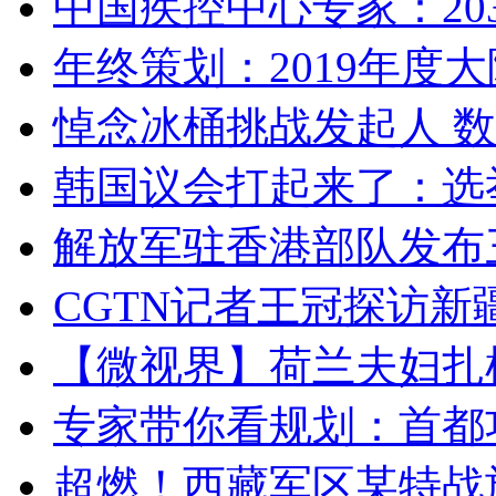
中国疾控中心专家：203
年终策划：2019年度大陆
悼念冰桶挑战发起人 数百
韩国议会打起来了：选举
解放军驻香港部队发布三
CGTN记者王冠探访新疆
【微视界】荷兰夫妇扎根青
专家带你看规划：首都功
超燃！西藏军区某特战