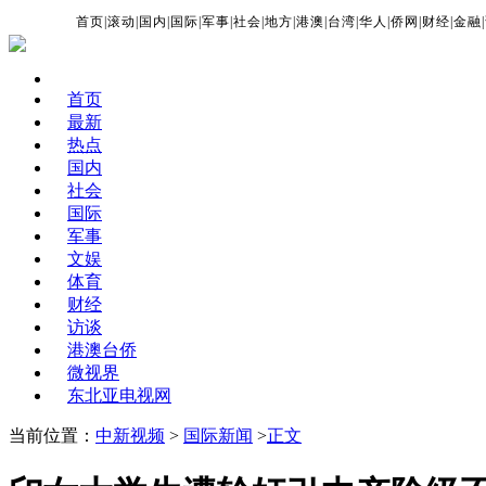
首页
|
滚动
|
国内
|
国际
|
军事
|
社会
|
地方
|
港澳
|
台湾
|
华人
|
侨网
|
财经
|
金融
|
首页
最新
热点
国内
社会
国际
军事
文娱
体育
财经
访谈
港澳台侨
微视界
东北亚电视网
当前位置：
中新视频
>
国际新闻
>
正文