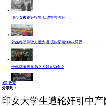
印少女被轮奸报警 却遭警察强奸
韩媒称朝导弹力量大增 境内部署900枚导弹
十年间脑瘫兄弟义务献血50余次
0
顶
收藏
分享到：
拍客：豪车男马路中央狂喝酒 飚车
印女大学生遭轮奸引中产