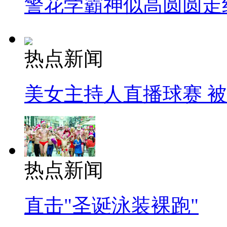
警花学霸神似高圆圆走
热点新闻
美女主持人直播球赛 
热点新闻
直击"圣诞泳装裸跑"