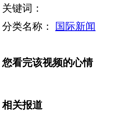
关键词：
上海乔布斯蜡像揭幕 忠实果粉向偶像致敬
分类名称：
国际新闻
女孩伸脚打车遭拒 的哥称不会停车
您看完该视频的心情
韩国单身汉挤爆相亲活动现场
张柏芝被曝加盟《妈妈咪呀》
相关报道