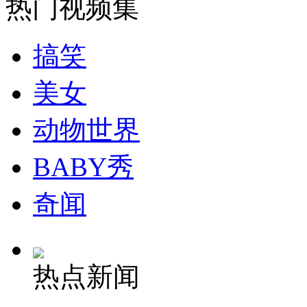
热门视频集
安徽一实载49人客车翻车
搞笑
美女
走！跟着总书记去植树
动物世界
消防员救轻生者
花炮节热闹非凡
减压"枕头大战"
BABY秀
奇闻
纽约上演“枕头大战”
热点新闻
司机酒驾遇交警 急速倒车逃窜