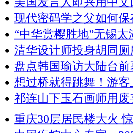
美国发言人即兴用中文
现代密码学之父如何保
“中华赏樱胜地”无锡
清华设计师投身胡同厕
盘点韩国瑜访大陆台前
想过桥就得跳舞！游客
祁连山下玉石画师用废
重庆30层居民楼大火