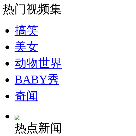
热门视频集
无痛分娩是否安全 医生回应
搞笑
外交部：反对强权政治霸凌主义
美女
外交部：有关国家言论片面不公正
动物世界
BABY秀
安徽一实载49人客车翻车
奇闻
走！跟着总书记去植树
热点新闻