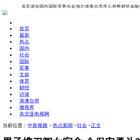
首页
|
滚动
|
国内
|
国际
|
军事
|
社会
|
地方
|
港澳
|
台湾
|
华人
|
侨网
|
财经
|
金融
|
首页
最新
热点
国内
社会
国际
军事
文娱
体育
财经
访谈
港澳台侨
微视界
东北亚电视网
当前位置：
中新视频
>
热点新闻
>
社会
>
正文