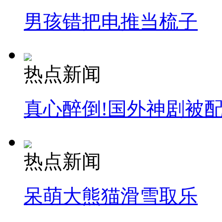
消防员救轻生者
花炮节热闹非凡
减压"枕头大战"
男孩错把电推当梳子
纽约上演“枕头大战”
热点新闻
司机酒驾遇交警 急速倒车逃窜
真心醉倒!国外神剧被
热点新闻
呆萌大熊猫滑雪取乐