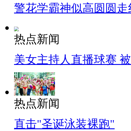
警花学霸神似高圆圆走
热点新闻
美女主持人直播球赛 
热点新闻
直击"圣诞泳装裸跑"