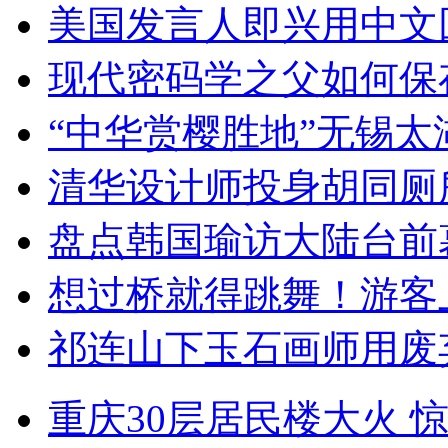
美国发言人即兴用中文
现代密码学之父如何保
“中华赏樱胜地”无锡
清华设计师投身胡同厕
盘点韩国瑜访大陆台前
想过桥就得跳舞！游客
祁连山下玉石画师用废
重庆30层居民楼大火