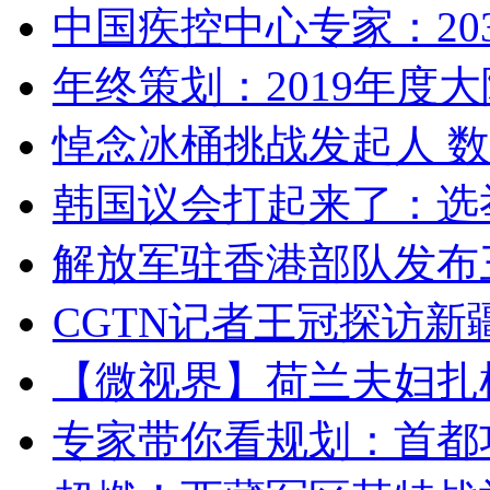
中国疾控中心专家：203
年终策划：2019年度大陆
悼念冰桶挑战发起人 数百
韩国议会打起来了：选举
解放军驻香港部队发布三
CGTN记者王冠探访新疆
【微视界】荷兰夫妇扎根青
专家带你看规划：首都功