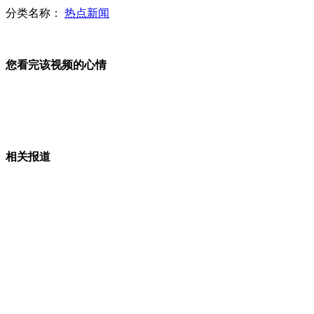
分类名称：
热点新闻
山西塌陷路面部分修复 因路面下防空洞塌陷
您看完该视频的心情
拍客：小学生公交车上忙写作业
相关报道
印少女被轮奸报警 却遭警察强奸
山西运城恶犬咬伤多人 警民合力深夜将其击毙
女孩北京地铁殴打老人 痛下狠手拳打脚踢