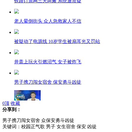
铁路订票网三天两瘫 系统遭质疑
老人晕倒街头 众人急救家人不信
被疑动了电源线 10岁学生被扇耳光又罚站
井盖上玩火引燃沼气 女子被炸飞
男子携刀闯女宿舍 保安勇斗凶徒
0
顶
收藏
分享到：
央视女主播带白框眼镜播报新闻
男子携刀闯女宿舍 众保安勇斗凶徒
关键词：校园正气歌 男子 女生宿舍 保安 凶徒