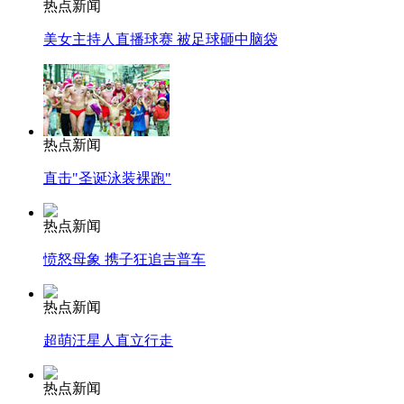
热点新闻
美女主持人直播球赛 被足球砸中脑袋
热点新闻
直击"圣诞泳装裸跑"
热点新闻
愤怒母象 携子狂追吉普车
热点新闻
超萌汪星人直立行走
热点新闻