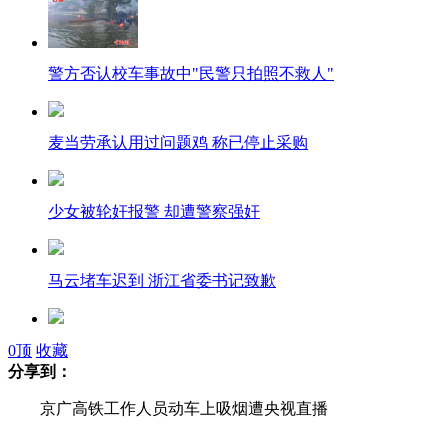
警方否认校车事故中"民警只拍照不救人"
麦当劳承认用过问题鸡 称已停止采购
少女被轮奸报警 却遭警察强奸
马云堵车迟到 浙江省委书记致歉
潘粤明告董洁经纪人诽谤
0
顶
收藏
分享到：
京广高铁工作人员动车上吸烟遭央视直播
深圳大运会投资140亿收入12亿