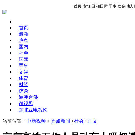
首页
|
滚动
|
国内
|
国际
|
军事
|
社会
|
地方
|
首页
最新
热点
国内
社会
国际
军事
文娱
体育
财经
访谈
港澳台侨
微视界
东北亚电视网
当前位置：
中新视频
>
热点新闻
>
社会
>
正文