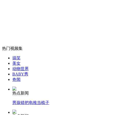
外交部：反对强权政治霸凌主义
外交部：有关国家言论片面不公正
热门视频集
安徽一实载49人客车翻车
搞笑
美女
动物世界
BABY秀
奇闻
走！跟着总书记去植树
热点新闻
消防员救轻生者
花炮节热闹非凡
减压"枕头大战"
男孩错把电推当梳子