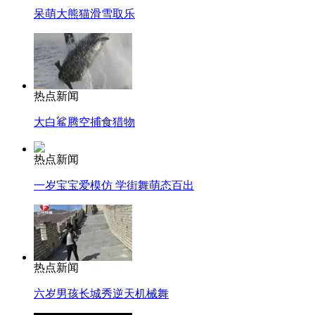
呆萌大熊猫滑雪取乐
热点新闻
大白鲨腾空捕食猎物
热点新闻
一岁宝宝爱模仿 学街舞萌态百出
热点新闻
六岁男孩长城秀逆天机械舞