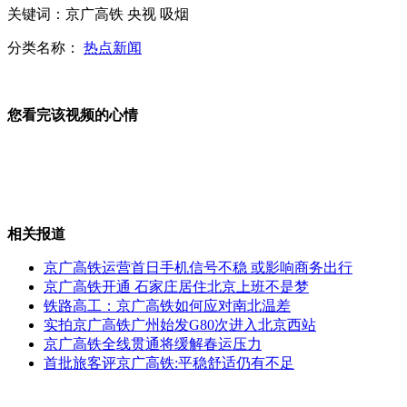
关键词：京广高铁 央视 吸烟
善款发霉事件 红会作出回应
分类名称：
热点新闻
省委书记激愤 官员拿好处不办事
您看完该视频的心情
女星跳艳舞 主持人边伴奏边流鼻
山西运城恶犬咬伤多人 警民合力深夜将其击毙
相关报道
京广高铁运营首日手机信号不稳 或影响商务出行
京广高铁开通 石家庄居住北京上班不是梦
铁路高工：京广高铁如何应对南北温差
女孩北京地铁殴打老人 痛下狠手拳打脚踢
实拍京广高铁广州始发G80次进入北京西站
京广高铁全线贯通将缓解春运压力
首批旅客评京广高铁:平稳舒适仍有不足
无痛分娩是否安全 医生回应