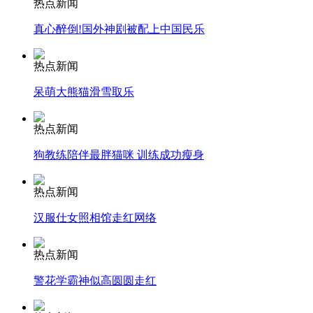
热点新闻
真心醉倒!国外神剧被配上中国民乐
纽约上演“枕头大战”
热点新闻
司机酒驾遇交警 急速倒车逃窜
呆萌大熊猫滑雪取乐
热点新闻
狗教练陪伴最胖猫咪 训练成功瘦身
热点新闻
汉服仕女照相馆走红网络
热点新闻
警花学霸神似高圆圆走红