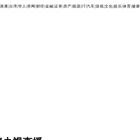
港澳
|
台湾
|
华人
|
侨网
|
财经
|
金融
|
证券
|
房产
|
能源
|
IT
|
汽车
|
游戏
|
文化
|
娱乐
|
体育
|
健康