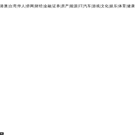
港澳
|
台湾
|
华人
|
侨网
|
财经
|
金融
|
证券
|
房产
|
能源
|
IT
|
汽车
|
游戏
|
文化
|
娱乐
|
体育
|
健康