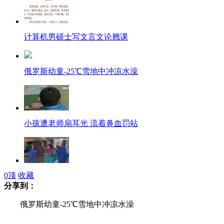
计算机男硕士写文言文论翘课
俄罗斯幼童-25℃雪地中冲凉水澡
小孩遭老师扇耳光 流着鼻血罚站
0
顶
收藏
12个农民跳起自编的"农村style"
分享到：
俄罗斯幼童-25℃雪地中冲凉水澡