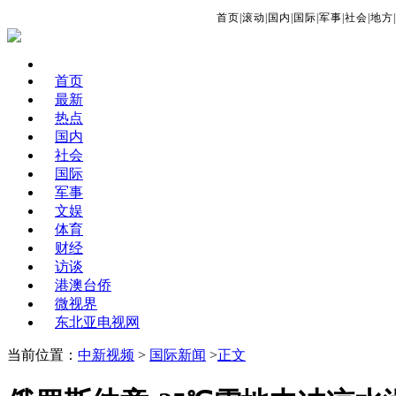
首页
|
滚动
|
国内
|
国际
|
军事
|
社会
|
地方
|
首页
最新
热点
国内
社会
国际
军事
文娱
体育
财经
访谈
港澳台侨
微视界
东北亚电视网
当前位置：
中新视频
>
国际新闻
>
正文