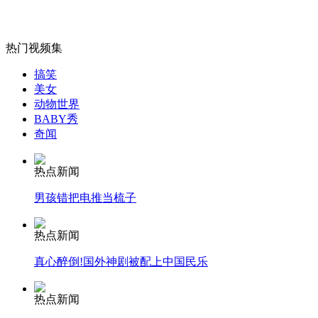
山西运城恶犬咬伤多人 警民合力深夜将其击毙
热门视频集
搞笑
美女
动物世界
女孩北京地铁殴打老人 痛下狠手拳打脚踢
BABY秀
奇闻
无痛分娩是否安全 医生回应
热点新闻
男孩错把电推当梳子
外交部：反对强权政治霸凌主义
热点新闻
外交部：有关国家言论片面不公正
真心醉倒!国外神剧被配上中国民乐
热点新闻