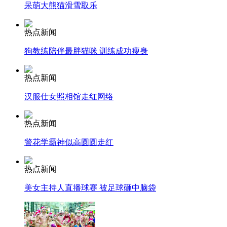
呆萌大熊猫滑雪取乐
安徽一实载49人客车翻车
热点新闻
狗教练陪伴最胖猫咪 训练成功瘦身
走！跟着总书记去植树
热点新闻
汉服仕女照相馆走红网络
消防员救轻生者
花炮节热闹非凡
减压"枕头大战"
热点新闻
警花学霸神似高圆圆走红
纽约上演“枕头大战”
热点新闻
美女主持人直播球赛 被足球砸中脑袋
司机酒驾遇交警 急速倒车逃窜