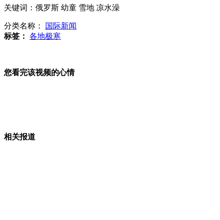
台诈骗集团用假照片骗大陆女170万
关键词：俄罗斯 幼童 雪地 凉水澡
分类名称：
国际新闻
标签：
各地极寒
黄晓明曝脚伤 自封"钢钉侠"
您看完该视频的心情
美拟向韩国出售4架"全球鹰"无人机
相关报道
空军战术级航空兵作战仿真系统研制完成
BBC再曝丑闻 高管离职如中大奖