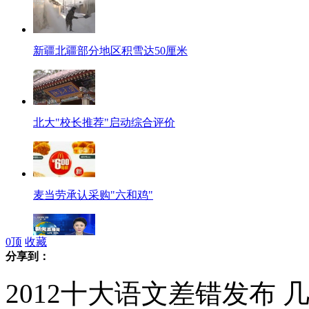
新疆北疆部分地区积雪达50厘米
北大"校长推荐"启动综合评价
麦当劳承认采购"六和鸡"
0
顶
收藏
分享到：
山东因降雪临时封闭134个高速收费站
2012十大语文差错发布 