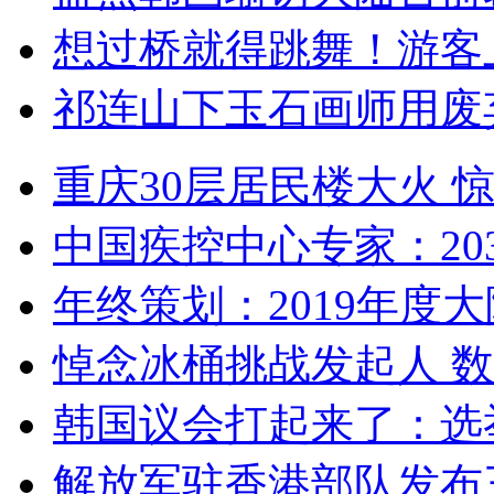
想过桥就得跳舞！游客
祁连山下玉石画师用废
重庆30层居民楼大火
中国疾控中心专家：203
年终策划：2019年度大陆
悼念冰桶挑战发起人 数百
韩国议会打起来了：选举
解放军驻香港部队发布三