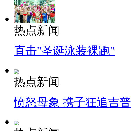
热点新闻
直击"圣诞泳装裸跑"
热点新闻
愤怒母象 携子狂追吉