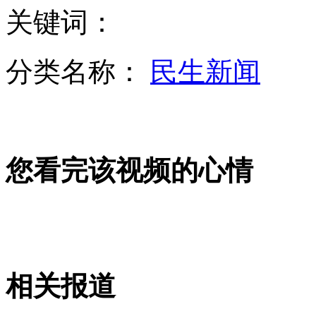
关键词：
安徽阜阳"托举哥"寒风中撑光缆
分类名称：
民生新闻
查干湖冬捕头鱼拍出34万元
您看完该视频的心情
实拍男子被高压电击中起火恐怖瞬间
实拍:鳄鱼腾空跃起偷袭游泳者
相关报道