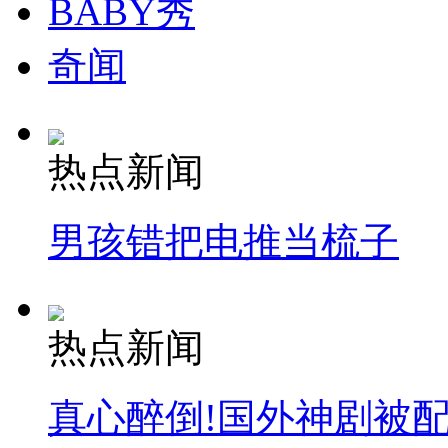
BABY秀
安徽一实载49人客车翻车
奇闻
热点新闻
走！跟着总书记去植树
男孩错把电推当梳子
消防员救轻生者
花炮节热闹非凡
减压"枕头大战"
热点新闻
纽约上演“枕头大战”
真心醉倒!国外神剧被
司机酒驾遇交警 急速倒车逃窜