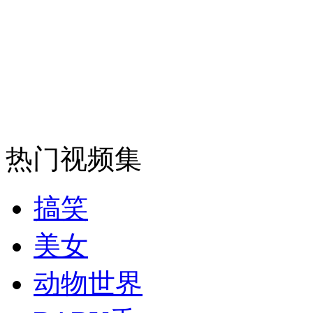
实拍武警读飞牌花色练习快速记忆力
山西运城恶犬咬伤多人 警民合力深夜将其击毙
女孩北京地铁殴打老人 痛下狠手拳打脚踢
热门视频集
无痛分娩是否安全 医生回应
搞笑
外交部：反对强权政治霸凌主义
美女
外交部：有关国家言论片面不公正
动物世界