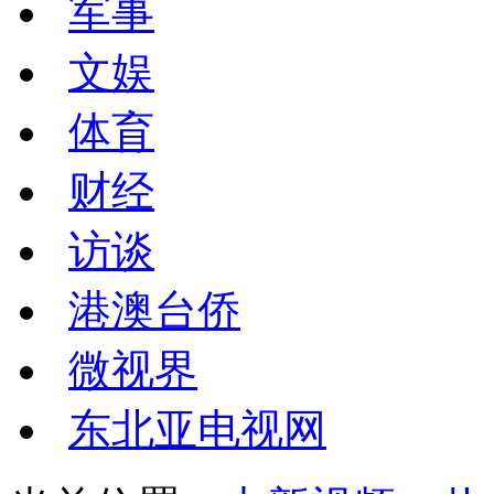
军事
文娱
体育
财经
访谈
港澳台侨
微视界
东北亚电视网