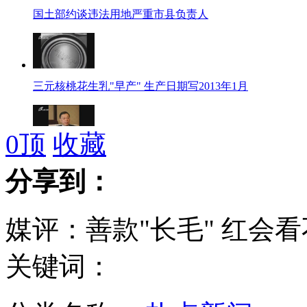
国土部约谈违法用地严重市县负责人
三元核桃花生乳"早产" 生产日期写2013年1月
0
顶
收藏
"三高合唱团"多数高官愿捐献器官
分享到：
媒评：善款"长毛" 红会
日政府称3年内决定是否重启核电
关键词：
勒索厂商十亿台币 台北黑帮暴力围标