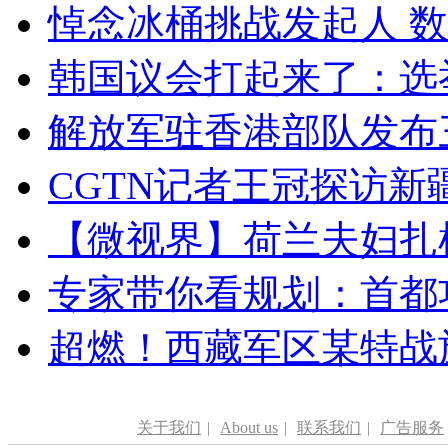
悼念冰桶挑战发起人 数百
韩国议会打起来了：选举
解放军驻香港部队发布三
CGTN记者王冠探访新疆
【微视界】荷兰夫妇扎根青
专家带你看规划：首都功
超燃！西藏军区某特战
关于我们
|
About us
|
联系我们
|
广告服务