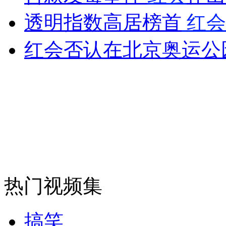
透明指数高居榜首
红会
无痛分娩是否安全 医生回应
红会否认在北京奥运公
外交部：反对强权政治霸凌主义
外交部：有关国家言论片面不公正
安徽一实载49人客车翻车
热门视频集
走！跟着总书记去植树
搞笑