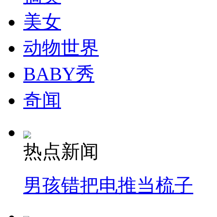
美女
消防员救轻生者
花炮节热闹非凡
减压"枕头大战"
动物世界
BABY秀
纽约上演“枕头大战”
奇闻
司机酒驾遇交警 急速倒车逃窜
热点新闻
男孩错把电推当梳子