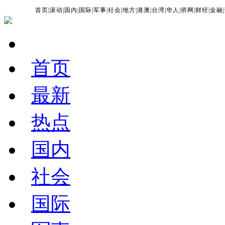
首页
|
滚动
|
国内
|
国际
|
军事
|
社会
|
地方
|
港澳
|
台湾
|
华人
|
侨网
|
财经
|
金融
|
首页
最新
热点
国内
社会
国际