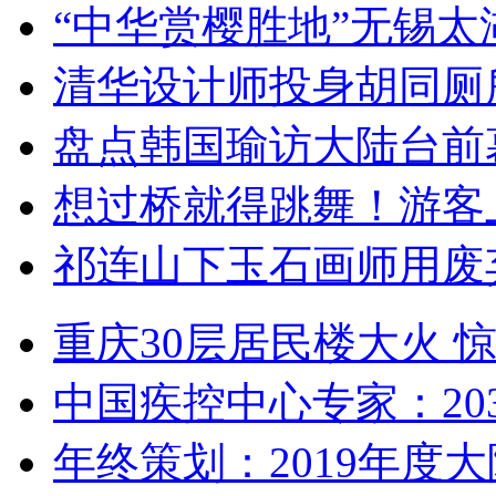
“中华赏樱胜地”无锡
清华设计师投身胡同厕
盘点韩国瑜访大陆台前
想过桥就得跳舞！游客
祁连山下玉石画师用废
重庆30层居民楼大火
中国疾控中心专家：203
年终策划：2019年度大陆