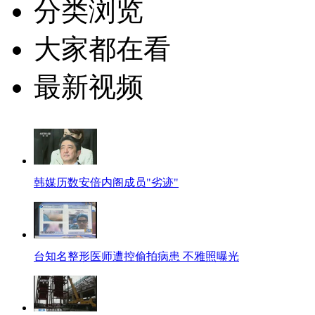
分类浏览
大家都在看
最新视频
韩媒历数安倍内阁成员"劣迹"
台知名整形医师遭控偷拍病患 不雅照曝光