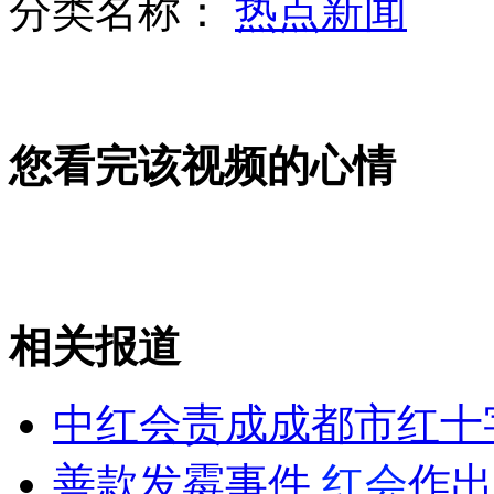
分类名称：
热点新闻
专家：美国为拉日本或将默许安倍"修宪"
您看完该视频的心情
四级考场上一见钟情 男生贴海报大胆表白
俄罗斯拟立法禁止美国人收养俄儿童
相关报道
山西运城恶犬咬伤多人 警民合力深夜将其击毙
中红会责成成都市红十
善款发霉事件
红会
作出
女孩北京地铁殴打老人 痛下狠手拳打脚踢