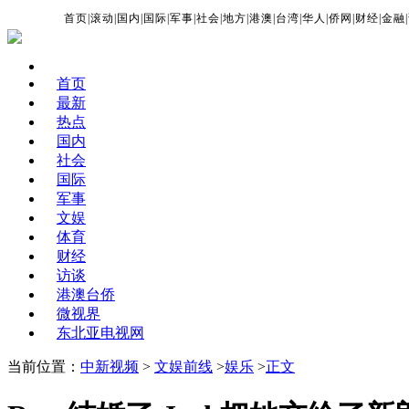
首页
|
滚动
|
国内
|
国际
|
军事
|
社会
|
地方
|
港澳
|
台湾
|
华人
|
侨网
|
财经
|
金融
|
首页
最新
热点
国内
社会
国际
军事
文娱
体育
财经
访谈
港澳台侨
微视界
东北亚电视网
当前位置：
中新视频
>
文娱前线
>
娱乐
>
正文