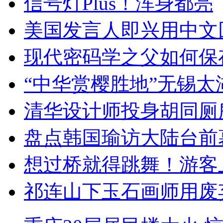
信号灯Plus！浑身都亮
美国发言人即兴用中文
现代密码学之父如何保
“中华赏樱胜地”无锡
清华设计师投身胡同厕
盘点韩国瑜访大陆台前
想过桥就得跳舞！游客
祁连山下玉石画师用废