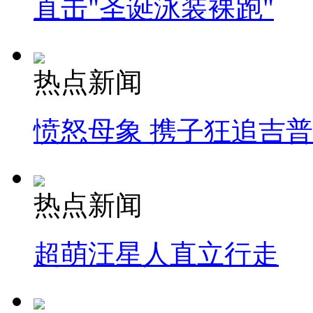
直击"圣诞泳装裸跑"
热点新闻
愤怒母象 携子狂追吉
热点新闻
超萌汪星人直立行走