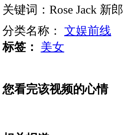
关键词：Rose Jack 新郎
英国"卖鱼哥"被遣返回巴基斯坦
分类名称：
文娱前线
标签：
美女
西班牙地铁工人举行局部罢工
欧佩克油价近四周首次反弹
您看完该视频的心情
美国男子走私恐龙化石面临17年监禁