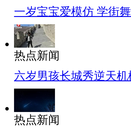
一岁宝宝爱模仿 学街
热点新闻
六岁男孩长城秀逆天机
热点新闻