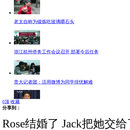
老太自称为锻炼吃玻璃嚼石头
浙江杭州侨务工作会议召开 部署今后任务
贵大记者团：活用微博为同学排忧解难
0
顶
收藏
分享到：
安倍晋三将视察福岛第一核电站
Rose结婚了 Jack把她交