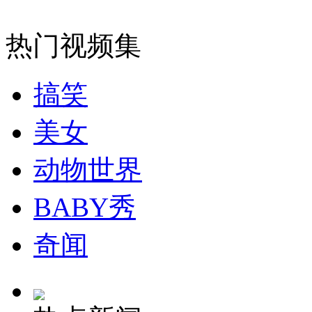
安徽一实载49人客车翻车
热门视频集
搞笑
走！跟着总书记去植树
美女
动物世界
消防员救轻生者
花炮节热闹非凡
减压"枕头大战"
BABY秀
奇闻
纽约上演“枕头大战”
司机酒驾遇交警 急速倒车逃窜