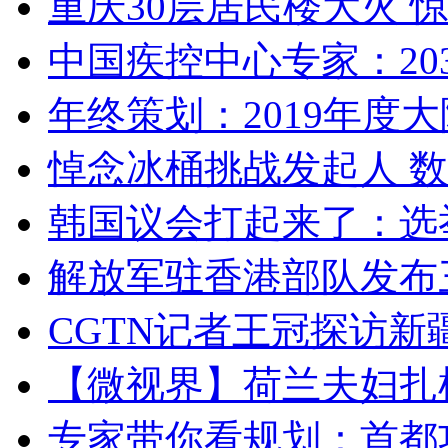
重庆30层居民楼大火
中国疾控中心专家：203
年终策划：2019年度大陆
悼念冰桶挑战发起人 数百
韩国议会打起来了：选举
解放军驻香港部队发布三
CGTN记者王冠探访新疆
【微视界】荷兰夫妇扎根青
专家带你看规划：首都功