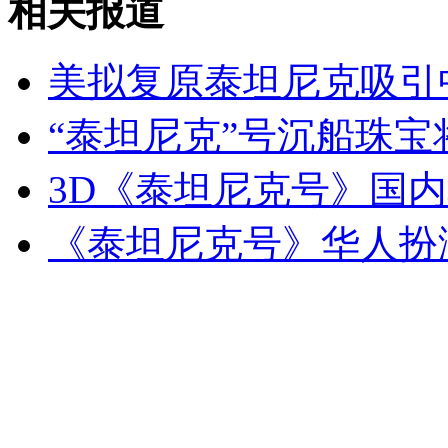
相关报道
驻日美军再惹麻烦 夜闯民宅被逮捕
美拟复原泰坦尼克吸引
山西运城恶犬咬伤多人 警民合力深夜将其击毙
“泰坦尼克”号沉船珠
3D《泰坦尼克号》国内
女孩北京地铁殴打老人 痛下狠手拳打脚踢
《泰坦尼克号》华人扮
无痛分娩是否安全 医生回应
外交部：反对强权政治霸凌主义
外交部：有关国家言论片面不公正