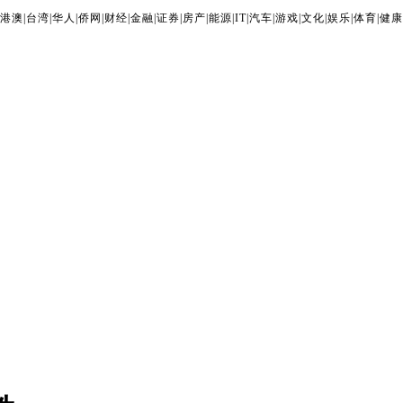
港澳
|
台湾
|
华人
|
侨网
|
财经
|
金融
|
证券
|
房产
|
能源
|
IT
|
汽车
|
游戏
|
文化
|
娱乐
|
体育
|
健康