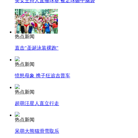
美女主持人直播球赛 被足球砸中脑袋
热点新闻
直击"圣诞泳装裸跑"
热点新闻
愤怒母象 携子狂追吉普车
热点新闻
超萌汪星人直立行走
热点新闻
呆萌大熊猫滑雪取乐