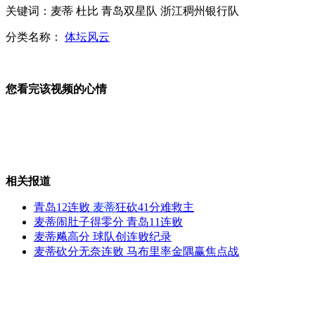
实拍比基尼女郎冰天雪地中滑雪
关键词：麦蒂 杜比 青岛双星队 浙江稠州银行队
分类名称：
体坛风云
研究生兜售盗印考研资料 年收入超15万
您看完该视频的心情
社科院:取消药品加成加重患者负担
山西运城恶犬咬伤多人 警民合力深夜将其击毙
相关报道
青岛12连败
麦蒂
狂砍41分难救主
麦蒂闹肚子得零分 青岛11连败
麦蒂飚高分 球队创连败纪录
女孩北京地铁殴打老人 痛下狠手拳打脚踢
麦蒂砍分无奈连败 马布里率金隅赢焦点战
无痛分娩是否安全 医生回应