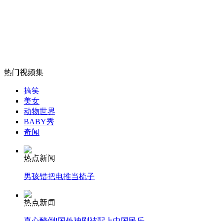
外交部：反对强权政治霸凌主义
外交部：有关国家言论片面不公正
热门视频集
搞笑
美女
安徽一实载49人客车翻车
动物世界
BABY秀
奇闻
热点新闻
走！跟着总书记去植树
男孩错把电推当梳子
消防员救轻生者
花炮节热闹非凡
减压"枕头大战"
热点新闻
真心醉倒!国外神剧被配上中国民乐