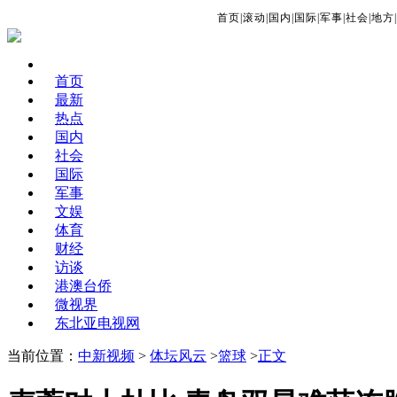
首页
|
滚动
|
国内
|
国际
|
军事
|
社会
|
地方
|
首页
最新
热点
国内
社会
国际
军事
文娱
体育
财经
访谈
港澳台侨
微视界
东北亚电视网
当前位置：
中新视频
>
体坛风云
>
篮球
>
正文