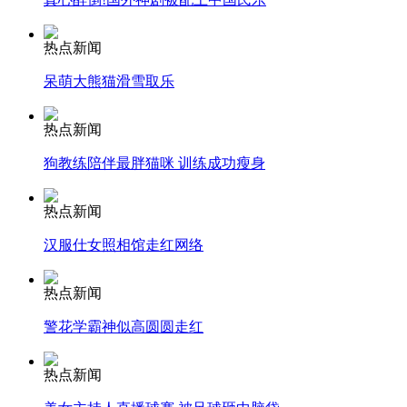
热点新闻
纽约上演“枕头大战”
呆萌大熊猫滑雪取乐
司机酒驾遇交警 急速倒车逃窜
热点新闻
狗教练陪伴最胖猫咪 训练成功瘦身
热点新闻
汉服仕女照相馆走红网络
热点新闻
警花学霸神似高圆圆走红
热点新闻