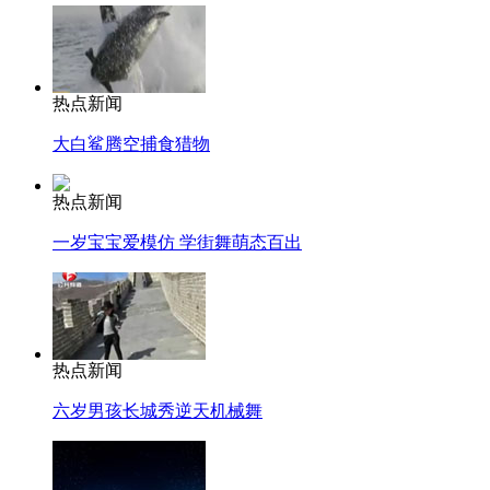
热点新闻
大白鲨腾空捕食猎物
热点新闻
一岁宝宝爱模仿 学街舞萌态百出
热点新闻
六岁男孩长城秀逆天机械舞