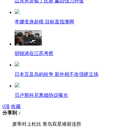
山东男篮输了比赛 赢回强力外援
李娜变身超模 目标直指澳网
胡锦涛在江苏考察
日本言及岛屿纷争 新外相不改强硬立场
贝卢斯科尼离婚协议曝光
0
顶
收藏
分享到：
偷狗贼作案全程曝光 十秒偷一条
麦蒂对上杜比 青岛双星难获连胜