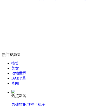
女孩北京地铁殴打老人 痛下狠手拳打脚踢
无痛分娩是否安全 医生回应
外交部：反对强权政治霸凌主义
热门视频集
外交部：有关国家言论片面不公正
搞笑
美女
动物世界
BABY秀
奇闻
安徽一实载49人客车翻车
热点新闻
男孩错把电推当梳子