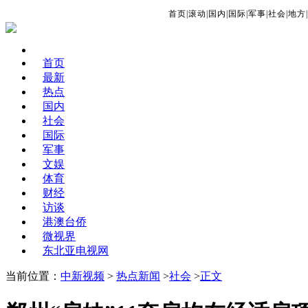
首页
|
滚动
|
国内
|
国际
|
军事
|
社会
|
地方
|
首页
最新
热点
国内
社会
国际
军事
文娱
体育
财经
访谈
港澳台侨
微视界
东北亚电视网
当前位置：
中新视频
>
热点新闻
>
社会
>
正文