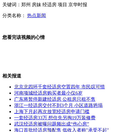
新西兰华人艺术家晨晓作品亮相中国美术馆
关键词：郑州 房妹 经适房 项目 京华时报
分类名称：
热点新闻
实录:舟曲特大泥石流灾后重建新闻通报会
您看完该视频的心情
穗港澳动漫游戏展重启开展
相关报道
北京北四环千套经适房空置四年 市民叹可惜
河南项城经适房购买者最小仅6岁
劳动合同法:限制劳务派遣滥用 确定同工同酬
广东将暂停新建经适房 公租房只租不售
浙江一经适房交付不到3个月 小区道路坍塌
上海下月起再次放宽经适房申请门槛
山西运城恶犬咬伤多人 警民合力深夜将其击毙
一套经适房33万 想住先另掏19万装修费
武汉经适房被曝问题频出成“伤心房”
海口首批经适房预配售 低收入者称"承受不起"