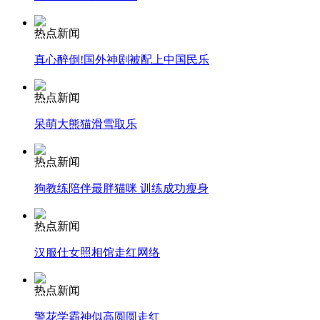
走！跟着总书记去植树
热点新闻
真心醉倒!国外神剧被配上中国民乐
消防员救轻生者
花炮节热闹非凡
减压"枕头大战"
热点新闻
呆萌大熊猫滑雪取乐
纽约上演“枕头大战”
热点新闻
狗教练陪伴最胖猫咪 训练成功瘦身
司机酒驾遇交警 急速倒车逃窜
热点新闻
汉服仕女照相馆走红网络
热点新闻
警花学霸神似高圆圆走红