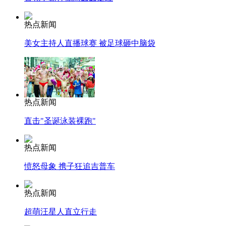
热点新闻
美女主持人直播球赛 被足球砸中脑袋
热点新闻
直击"圣诞泳装裸跑"
热点新闻
愤怒母象 携子狂追吉普车
热点新闻
超萌汪星人直立行走