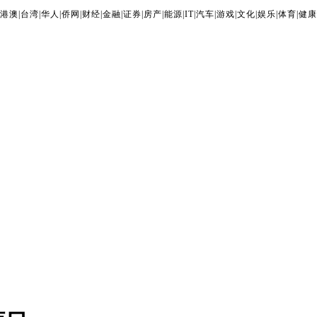
港澳
|
台湾
|
华人
|
侨网
|
财经
|
金融
|
证券
|
房产
|
能源
|
IT
|
汽车
|
游戏
|
文化
|
娱乐
|
体育
|
健康