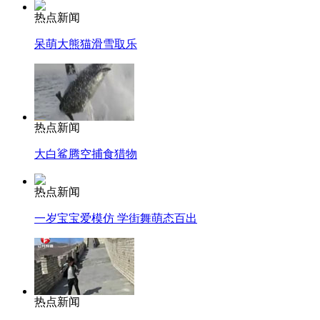
热点新闻
呆萌大熊猫滑雪取乐
热点新闻
大白鲨腾空捕食猎物
热点新闻
一岁宝宝爱模仿 学街舞萌态百出
热点新闻