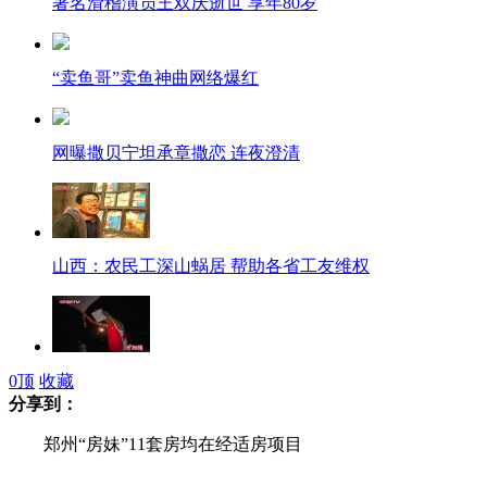
著名滑稽演员王双庆逝世 享年80岁
“卖鱼哥”卖鱼神曲网络爆红
网曝撒贝宁坦承章撒恋 连夜澄清
山西：农民工深山蜗居 帮助各省工友维权
中国最南端气象局施放探空气球
0
顶
收藏
分享到：
郑州“房妹”11套房均在经适房项目