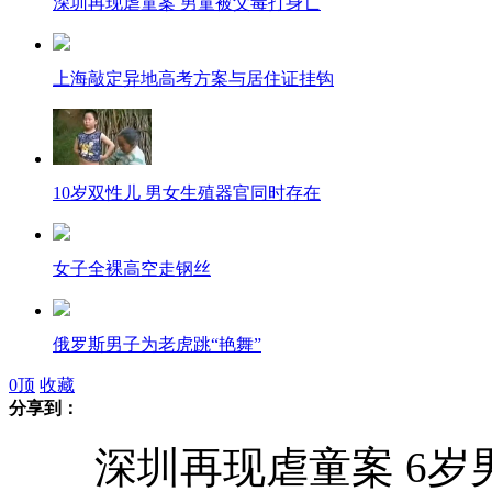
深圳再现虐童案 男童被父毒打身亡
上海敲定异地高考方案与居住证挂钩
10岁双性儿 男女生殖器官同时存在
女子全裸高空走钢丝
俄罗斯男子为老虎跳“艳舞”
0
顶
收藏
分享到：
男子与朋友打赌 吃28个生鸡蛋后死亡
深圳再现虐童案 6岁