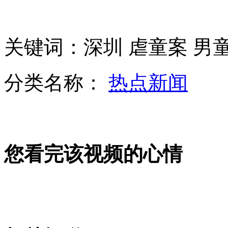
北大研究生售盗印资料 年收入15万
“房妹”11套房系在其父任房管局长时购买
关键词：深圳 虐童案 男童
安徽蚌埠八一化工厂发生爆炸事故 引发大火
分类名称：
热点新闻
山西运城恶犬咬伤多人 警民合力深夜将其击毙
您看完该视频的心情
女孩北京地铁殴打老人 痛下狠手拳打脚踢
无痛分娩是否安全 医生回应