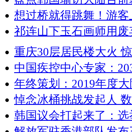
想过桥就得跳舞！游客
祁连山下玉石画师用废
重庆30层居民楼大火
中国疾控中心专家：203
年终策划：2019年度大陆
悼念冰桶挑战发起人 数百
韩国议会打起来了：选举
解放军驻香港部队发布三