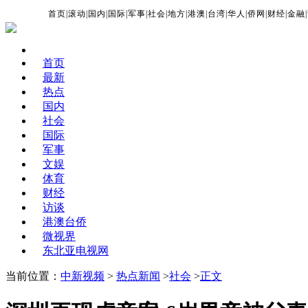
首页
|
滚动
|
国内
|
国际
|
军事
|
社会
|
地方
|
港澳
|
台湾
|
华人
|
侨网
|
财经
|
金融
|
首页
最新
热点
国内
社会
国际
军事
文娱
体育
财经
访谈
港澳台侨
微视界
东北亚电视网
当前位置：
中新视频
>
热点新闻
>
社会
>
正文