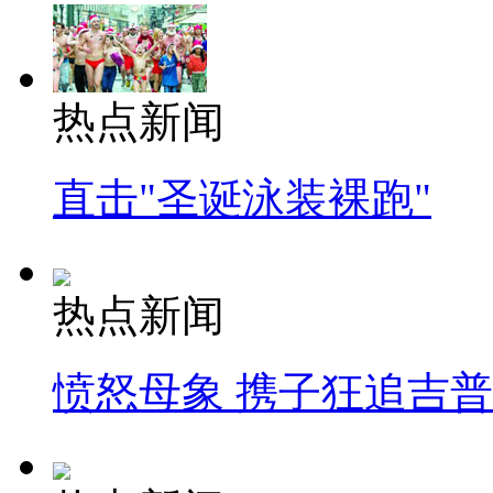
热点新闻
直击"圣诞泳装裸跑"
热点新闻
愤怒母象 携子狂追吉