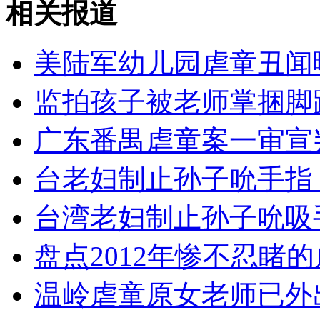
外交部：反对强权政治霸凌主义
相关报道
外交部：有关国家言论片面不公正
美陆军幼儿园虐童丑闻
监拍孩子被老师掌捆脚
安徽一实载49人客车翻车
广东番禺虐童案一审宣
台老妇制止孙子吮手指 
走！跟着总书记去植树
台湾老妇制止孙子吮吸手
盘点2012年惨不忍睹
消防员救轻生者
花炮节热闹非凡
减压"枕头大战"
温岭虐童原女老师已外