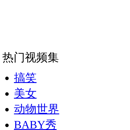
走！跟着总书记去植树
消防员救轻生者
花炮节热闹非凡
减压"枕头大战"
热门视频集
搞笑
纽约上演“枕头大战”
美女
司机酒驾遇交警 急速倒车逃窜
动物世界
BABY秀