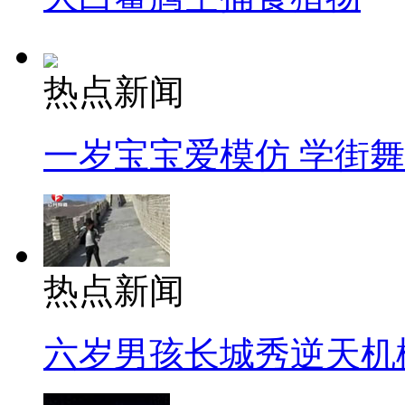
热点新闻
一岁宝宝爱模仿 学街
热点新闻
六岁男孩长城秀逆天机