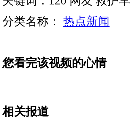
关键词：120 网友 救护车
山西运城恶犬咬伤多人 警民合力深夜将其击毙
分类名称：
热点新闻
女孩北京地铁殴打老人 痛下狠手拳打脚踢
无痛分娩是否安全 医生回应
您看完该视频的心情
外交部：反对强权政治霸凌主义
外交部：有关国家言论片面不公正
相关报道
安徽一实载49人客车翻车