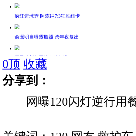
疯狂进球秀 阿森纳7:3狂胜纽卡
俞灏明自曝露脸照 跨年夜复出
周星驰新片恶搞全仗舒淇
0
顶
收藏
分享到：
实拍：李宇春莫文蔚贴身热舞
网曝120闪灯逆行用餐
晶刚夫妇婚变传闻后携手现身
徐峥感谢冯小刚 自称还是小学生