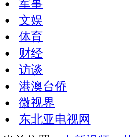
军事
文娱
体育
财经
访谈
港澳台侨
微视界
东北亚电视网