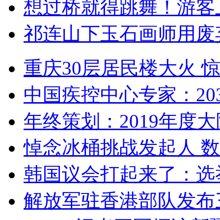
想过桥就得跳舞！游客
祁连山下玉石画师用废
重庆30层居民楼大火
中国疾控中心专家：203
年终策划：2019年度大陆
悼念冰桶挑战发起人 数百
韩国议会打起来了：选举
解放军驻香港部队发布三