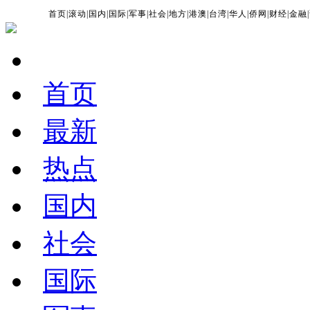
首页
|
滚动
|
国内
|
国际
|
军事
|
社会
|
地方
|
港澳
|
台湾
|
华人
|
侨网
|
财经
|
金融
|
首页
最新
热点
国内
社会
国际