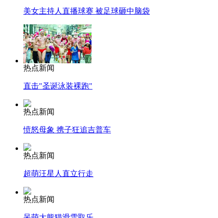
美女主持人直播球赛 被足球砸中脑袋
热点新闻
直击"圣诞泳装裸跑"
热点新闻
愤怒母象 携子狂追吉普车
热点新闻
超萌汪星人直立行走
热点新闻
呆萌大熊猫滑雪取乐