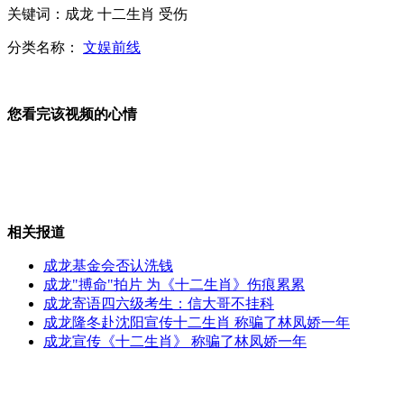
关键词：成龙 十二生肖 受伤
甘肃政协司机醉驾撞坏兰博基尼
分类名称：
文娱前线
您看完该视频的心情
拍客：医生遭患者家属暴打多处骨折
牛津女硕士远离文明过原生态生活
相关报道
山西运城恶犬咬伤多人 警民合力深夜将其击毙
成龙基金会否认洗钱
成龙"搏命"拍片 为《十二生肖》伤痕累累
成龙寄语四六级考生：信大哥不挂科
成龙隆冬赴沈阳宣传十二生肖 称骗了林凤娇一年
成龙宣传《十二生肖》 称骗了林凤娇一年
女孩北京地铁殴打老人 痛下狠手拳打脚踢