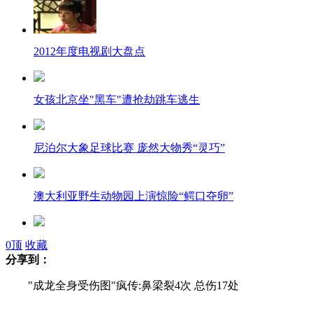
2012年度电视剧大盘点
女孩北京坐"黑车"遭抢劫跳车逃生
尼泊尔大象足球比赛 庞然大物秀“灵巧”
澳大利亚野生动物园上演惊险“鳄口夺卵”
复旦大学设麻将社团引统计学概率论
0
顶
收藏
分享到：
"成龙全身受伤图"疯传:鼻梁裂4次 总伤17处
兰州高校发数百个阿玛尼包奖励学生