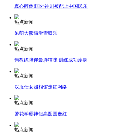
真心醉倒!国外神剧被配上中国民乐
热点新闻
纽约上演“枕头大战”
呆萌大熊猫滑雪取乐
热点新闻
司机酒驾遇交警 急速倒车逃窜
狗教练陪伴最胖猫咪 训练成功瘦身
热点新闻
汉服仕女照相馆走红网络
热点新闻
警花学霸神似高圆圆走红
热点新闻