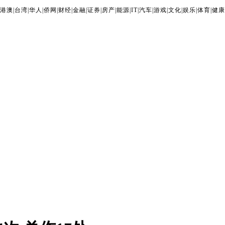
港澳
|
台湾
|
华人
|
侨网
|
财经
|
金融
|
证券
|
房产
|
能源
|
IT
|
汽车
|
游戏
|
文化
|
娱乐
|
体育
|
健康