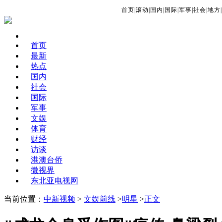
首页
|
滚动
|
国内
|
国际
|
军事
|
社会
|
地方
|
首页
最新
热点
国内
社会
国际
军事
文娱
体育
财经
访谈
港澳台侨
微视界
东北亚电视网
当前位置：
中新视频
>
文娱前线
>
明星
>
正文