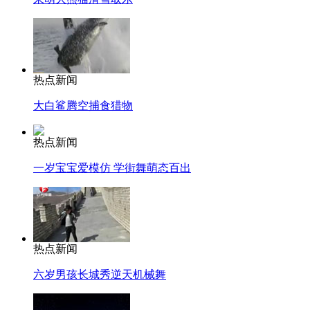
热点新闻
大白鲨腾空捕食猎物
热点新闻
一岁宝宝爱模仿 学街舞萌态百出
热点新闻
六岁男孩长城秀逆天机械舞