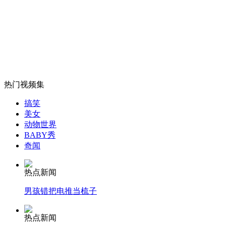
无痛分娩是否安全 医生回应
外交部：反对强权政治霸凌主义
外交部：有关国家言论片面不公正
热门视频集
搞笑
美女
动物世界
安徽一实载49人客车翻车
BABY秀
奇闻
热点新闻
走！跟着总书记去植树
男孩错把电推当梳子
消防员救轻生者
花炮节热闹非凡
减压"枕头大战"
热点新闻