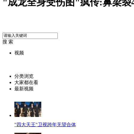
"成龙全身受伤图"疯传:鼻梁裂4
搜 索
视频
分类浏览
大家都在看
最新视频
"四大天王"卫视跨年无望合体