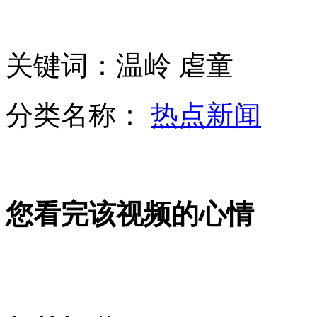
俊男靓女公交行窃全过程实拍
关键词：温岭 虐童
分类名称：
热点新闻
纽约时报广场广告牌成"吸金招牌"
韩称找到疑似朝火箭引擎残骸
您看完该视频的心情
印"轮奸案"受害者遗体举行火葬
淘宝网公布2012年度最热商品