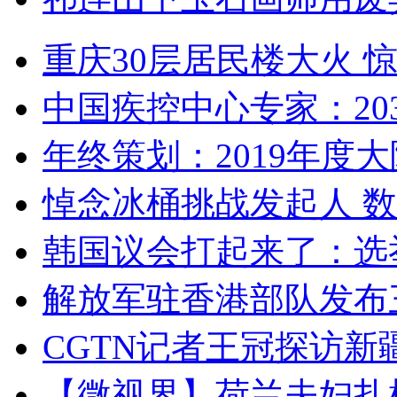
重庆30层居民楼大火
中国疾控中心专家：203
年终策划：2019年度大陆
悼念冰桶挑战发起人 数百
韩国议会打起来了：选举
解放军驻香港部队发布三
CGTN记者王冠探访新疆
【微视界】荷兰夫妇扎根青