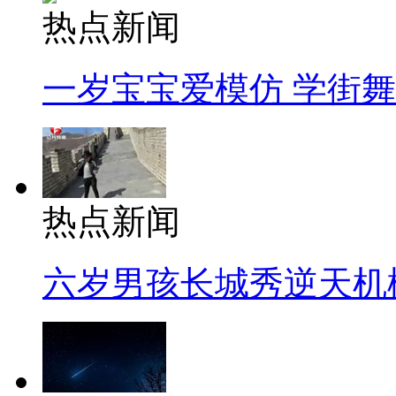
热点新闻
一岁宝宝爱模仿 学街
热点新闻
六岁男孩长城秀逆天机