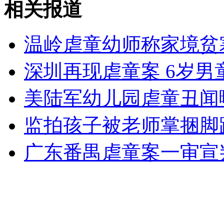
相关报道
山西运城恶犬咬伤多人 警民合力深夜将其击毙
温岭虐童幼师称家境贫
深圳再现虐童案 6岁男
女孩北京地铁殴打老人 痛下狠手拳打脚踢
美陆军幼儿园虐童丑闻
无痛分娩是否安全 医生回应
监拍孩子被老师掌捆脚
广东番禺虐童案一审宣
外交部：反对强权政治霸凌主义
外交部：有关国家言论片面不公正