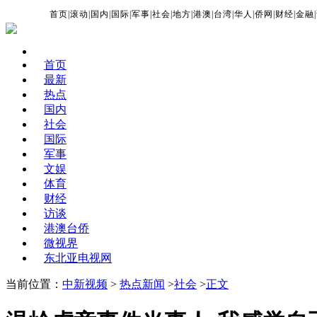
首页
|
滚动
|
国内
|
国际
|
军事
|
社会
|
地方
|
港澳
|
台湾
|
华人
|
侨网
|
财经
|
金融
|
首页
最新
热点
国内
社会
国际
军事
文娱
体育
财经
访谈
港澳台侨
微视界
东北亚电视网
当前位置：
中新视频
>
热点新闻
>
社会
>
正文