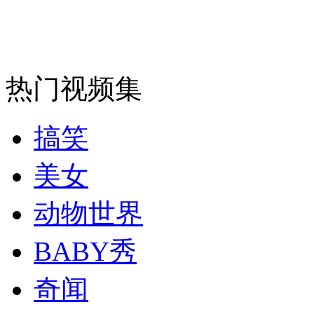
安徽一实载49人客车翻车
热门视频集
走！跟着总书记去植树
搞笑
消防员救轻生者
花炮节热闹非凡
减压"枕头大战"
美女
动物世界
纽约上演“枕头大战”
BABY秀
司机酒驾遇交警 急速倒车逃窜
奇闻