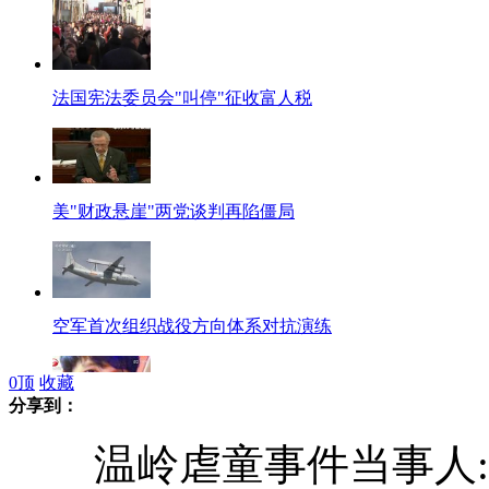
法国宪法委员会"叫停"征收富人税
美"财政悬崖"两党谈判再陷僵局
空军首次组织战役方向体系对抗演练
0
顶
收藏
分享到：
南大"技术帝"入侵老师邮箱搜考卷
温岭虐童事件当事人: