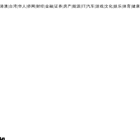
港澳
|
台湾
|
华人
|
侨网
|
财经
|
金融
|
证券
|
房产
|
能源
|
IT
|
汽车
|
游戏
|
文化
|
娱乐
|
体育
|
健康