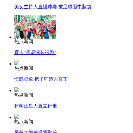
美女主持人直播球赛 被足球砸中脑袋
热点新闻
直击"圣诞泳装裸跑"
热点新闻
愤怒母象 携子狂追吉普车
热点新闻
超萌汪星人直立行走
热点新闻
呆萌大熊猫滑雪取乐