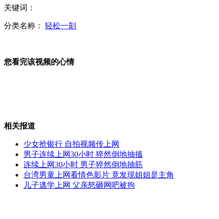
关键词：
实拍男子自称"开玩笑" 猥亵电梯工
分类名称：
轻松一刻
您看完该视频的心情
5婴儿死亡 美国召回15万躺椅
美国两党最终妥协 "财政悬崖"暂缓
相关报道
少女抢银行 自拍视频传上网
男子连续上网30小时 猝然倒地抽搐
连续上网30小时 男子猝然倒地抽筋
CBA曝出历史上首例兴奋剂事件
台湾男童上网看情色影片 竟发现姐姐是主角
儿子逃学上网 父亲怒砸网吧被拘
男子持假枪抢劫 扇老板耳光逃走