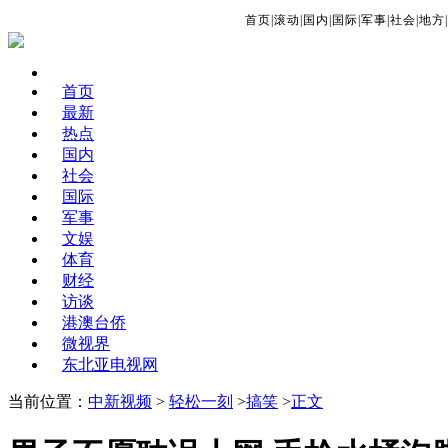
首页
|
滚动
|
国内
|
国际
|
军事
|
社会
|
地方
|
首页
最新
热点
国内
社会
国际
军事
文娱
体育
财经
访谈
港澳台侨
微视界
东北亚电视网
当前位置：
中新视频
>
轻松一刻
>
搞笑
>
正文