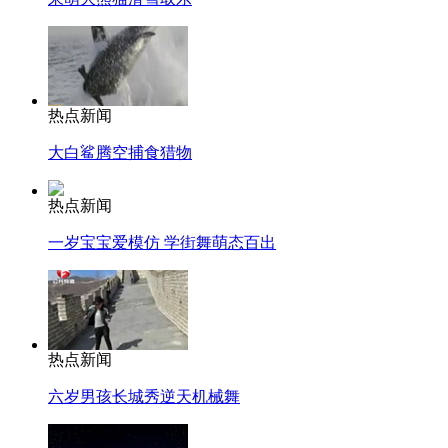
热点新闻
大白鲨腾空捕食猎物
热点新闻
一岁宝宝爱模仿 学街舞萌态百出
热点新闻
六岁男孩长城秀逆天机械舞