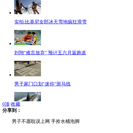
实拍:比基尼女郎冰天雪地疯狂滑雪
刘翔"难言放弃" 预计五六月返跑道
男子家门口划"迷你"斑马线
0
顶
收藏
分享到：
美海军研发下一代弹道导弹核潜艇
男子不愿耽误上网 手拎水桶泡脚