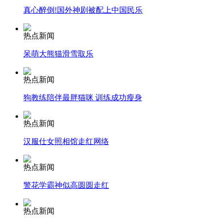
安徽一实载49人客车翻车
真心醉倒!国外神剧被配上中国民乐
热点新闻
呆萌大熊猫滑雪取乐
走！跟着总书记去植树
热点新闻
消防员救轻生者
花炮节热闹非凡
减压"枕头大战"
狗教练陪伴最胖猫咪 训练成功瘦身
热点新闻
汉服仕女照相馆走红网络
纽约上演“枕头大战”
热点新闻
司机酒驾遇交警 急速倒车逃窜
警花学霸神似高圆圆走红
热点新闻