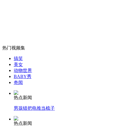
山西运城恶犬咬伤多人 警民合力深夜将其击毙
女孩北京地铁殴打老人 痛下狠手拳打脚踢
热门视频集
搞笑
无痛分娩是否安全 医生回应
美女
动物世界
BABY秀
外交部：反对强权政治霸凌主义
奇闻
热点新闻
外交部：有关国家言论片面不公正
男孩错把电推当梳子
热点新闻