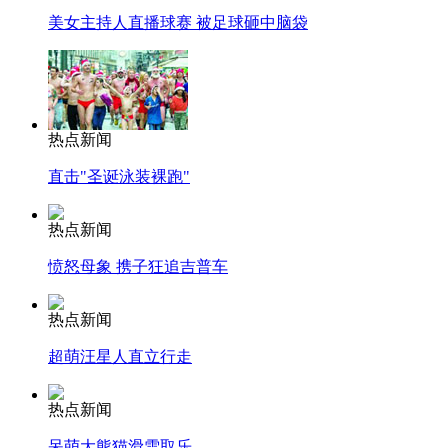
美女主持人直播球赛 被足球砸中脑袋
热点新闻
直击"圣诞泳装裸跑"
热点新闻
愤怒母象 携子狂追吉普车
热点新闻
超萌汪星人直立行走
热点新闻
呆萌大熊猫滑雪取乐