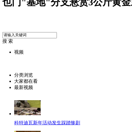
也门"基地"分支悬赏3公斤黄
搜 索
视频
分类浏览
大家都在看
最新视频
科特迪瓦新年活动发生踩踏惨剧