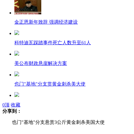
金正恩新年致辞 强调经济建设
科特迪瓦踩踏事件死亡人数升至61人
美公布财政悬崖解决方案
也门"基地"分支赏黄金刺杀美大使
厦门:为躲关系户 国企"闪电"招人
0
顶
收藏
分享到：
也门"基地"分支悬赏3公斤黄金刺杀美国大使
实拍:瑞士"鸟人"与战斗机同飞