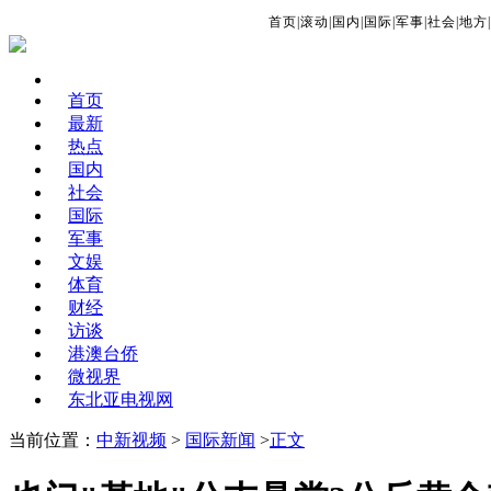
首页
|
滚动
|
国内
|
国际
|
军事
|
社会
|
地方
|
首页
最新
热点
国内
社会
国际
军事
文娱
体育
财经
访谈
港澳台侨
微视界
东北亚电视网
当前位置：
中新视频
>
国际新闻
>
正文