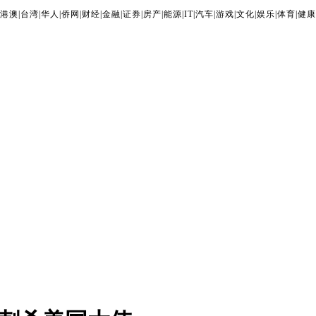
港澳
|
台湾
|
华人
|
侨网
|
财经
|
金融
|
证券
|
房产
|
能源
|
IT
|
汽车
|
游戏
|
文化
|
娱乐
|
体育
|
健康