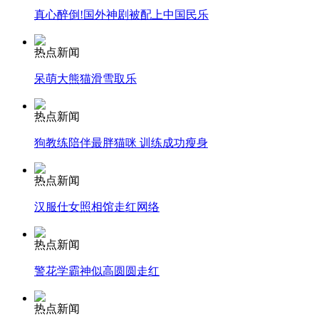
真心醉倒!国外神剧被配上中国民乐
纽约上演“枕头大战”
热点新闻
呆萌大熊猫滑雪取乐
司机酒驾遇交警 急速倒车逃窜
热点新闻
狗教练陪伴最胖猫咪 训练成功瘦身
热点新闻
汉服仕女照相馆走红网络
热点新闻
警花学霸神似高圆圆走红
热点新闻