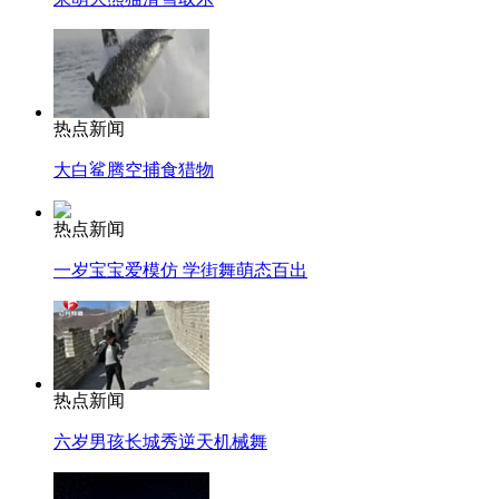
热点新闻
大白鲨腾空捕食猎物
热点新闻
一岁宝宝爱模仿 学街舞萌态百出
热点新闻
六岁男孩长城秀逆天机械舞