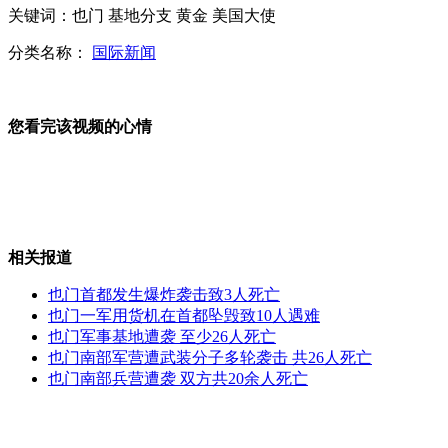
关键词：也门 基地分支 黄金 美国大使
董洁离婚后搬回大连 围着儿子转
分类名称：
国际新闻
海监"喊话哥"走红 曝日方喊话出糗
您看完该视频的心情
地球"素颜照"丑陋 网友称"毁三观"
山西运城恶犬咬伤多人 警民合力深夜将其击毙
相关报道
也门首都发生爆炸袭击致3人死亡
也门一军用货机在首都坠毁致10人遇难
也门军事基地遭袭 至少26人死亡
女孩北京地铁殴打老人 痛下狠手拳打脚踢
也门南部军营遭武装分子多轮袭击 共26人死亡
也门南部兵营遭袭 双方共20余人死亡
无痛分娩是否安全 医生回应