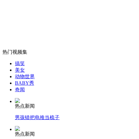
外交部：反对强权政治霸凌主义
外交部：有关国家言论片面不公正
热门视频集
搞笑
安徽一实载49人客车翻车
美女
动物世界
BABY秀
奇闻
走！跟着总书记去植树
热点新闻
男孩错把电推当梳子
消防员救轻生者
花炮节热闹非凡
减压"枕头大战"
热点新闻